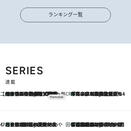
ランキング一覧
SERIES
連載
【CREA×星野リゾート】唯一無二。癒しと発見が待つ場所へ
【トンボの足水浴】ヒノキの香りに包まれて涼感マックス！約13℃の湧水かけ流しを避暑地「星野温泉 トンボの湯」で体験
2 Hours Ago
CREA'S CHOICE
「立川にも歌舞伎があるんだよ」 片岡仁左衛門・市川中車ら豪華座組みで4年目の立川立飛歌舞伎へ
4 Hours Ago
47都道府県の手みやげ ひんやりスイーツで夏を満喫
【京都府】この夏絶対食べたい 冷やしておいしいおやつ3選 ひと口目から心を掴む新緑のテリーヌ
4 Hours Ago
田中稲の勝手に再ブーム
「湘南乃風に憧れて」観客大盛上がりの“タオル回し”に、ラッパー顔負けの高速歌唱まで…さだまさし（74）のアグレッシブすぎる現在地
9 Hours Ago