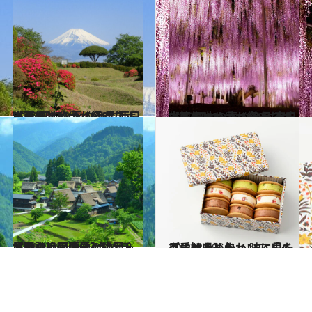
2022.4.17
【画像】いつか行きたい！ 日本の春の絶景 西日本篇まとめ①《全87スポット》
旅＆お出かけ
2022.4.18
【画像】いつか行きたい！ 日本の春の絶景 東日本篇まとめ①《全82スポット》
旅＆お出かけ
2021.4.28
【春の絶景画像】中部・北陸エリアの春の絶景＆風物詩の画像(43点)をチェック！
旅＆お出かけ
2022.3.19
【愛知県】かわいい「バターサンド缶」 味に見た目にときめきノンストップ
グルメ