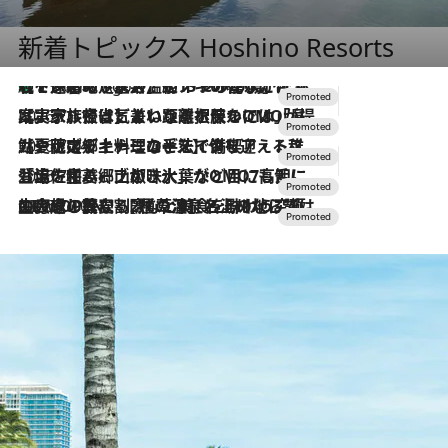
新着トピックス Hoshino Resorts
【トンボの足水浴】ヒノキの香りに包まれて涼感マックス！約13℃の湧水かけ流しを避暑地「星野温泉 トンボの湯」で体験
2 Hours Ago
2026.7.31
【ホテル帰省】という選択肢をOMOが提案。家族とほどよい距離を保つには「昼は実家、夜は気兼ねなくホテルで！」
2026.7.24
【夏限定ディナーコース】旬を迎える稚鮎や花ズッキーニなどをイタリア・トスカーナの郷土料理の手法で満喫！
2026.7.17
「土佐和ハーブかき氷」がOMO7高知に登場！生姜、山椒、大葉など目にも舌にも涼を呼ぶ郷土の味
2026.7.10
NEW OPEN！【界 草津】名湯の地に誕生。趣の異なる2種の温泉と上州ならではの会席・蕎麦割烹など美食を味わう究極の癒やし旅