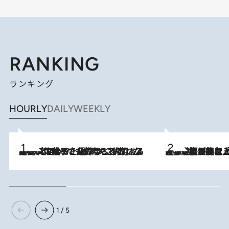
RANKING
ランキング
HOURLY
DAILY
WEEKLY
2026.8.5
【阿川佐和子さんの年とる力】なぜ70代で始めた趣味は“こんなに楽しい”のか？ ピアノ、俳句…スランプに陥っても続けられる“ある秘訣”とは
2026.8.5
【なぜ吉沢亮は「気配を消せる」のか？】興行収入208億の『国宝』を経て挑むミュージカル『ディア・エヴァン・ハンセン』。トップ俳優が舞台上でさらけ出した“孤独”とは
1 / 5