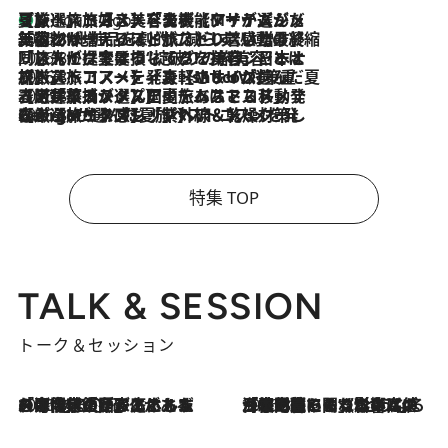
【厳選旅コスメ】「多機能アイテムがメイン！」旅好き美容エディターが選んだ夏旅ベストコスメを発表【Mサイズジップ】
4 Hours Ago
2026.8.6
「荷物が増えるほど旅ストレスは増す」美容ジャーナリストがたどり着いた最終結論。“化粧品を劇的に減らす”感動の凝縮美容とは
2026.8.6
「旅先には金髪ウィッグを持参」日本と同じメイクでは損してる!? 美容ジャーナリストが提案する“掟破りの旅美容”とは
2026.8.6
【厳選旅コスメ】「身軽さ＆UV対策重視！」ヘアアーティストshucoが選んだ夏旅ベストコスメを発表【Mサイズジップ】
2026.8.5
【厳選旅コスメ】国内をあちこち移動する河井菜摘が選んだ夏旅ベストコスメ発表！「リラックスアイテムはマスト」【Mサイズジップ】
2026.8.4
【厳選旅コスメ】「紫外線＆乾燥対策しながらメイク感も！」ヘア＆メイクGeorgeが選んだ夏旅ベストコスメを発表！【Mサイズジップ】
特集 TOP
TALK & SESSION
トーク＆セッション
2026.8.3
「今後値上げがあるとすれば…」「リスクがあるのは今年の冬」エネルギー専門家が語る、ホルムズ海峡封鎖が家庭にもたらす“ある心配”
2026.8.3
「住宅建てられない…」「サーチャージ料の高値が続いている」ホルムズ海峡封鎖による影響はいつまで続く？《エネルギー専門家に聞く“どうなる日本の暮らし”》