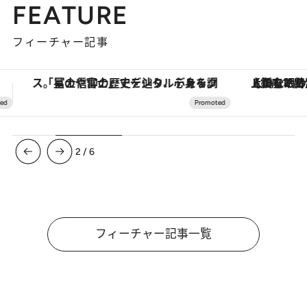
FEATURE
フィーチャー記事
【銀座で出合う最旬美容】美髪ケアや上質な眠り…セルフケアのアップデートから、特別な名入れギフトまで。大人のための「ReFa GINZA」クルーズ
3
/
6
フィーチャー記事一覧