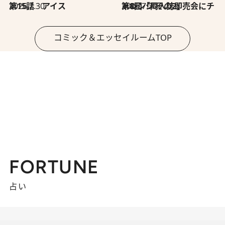
2026.7.30
第15話 アイス
2026.7.30
第8回「同人誌即売会にチャレンジ その2」
コミック＆エッセイルームTOP
FORTUNE
占い