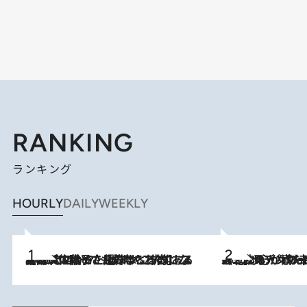
RANKING
ランキング
HOURLY
DAILY
WEEKLY
2026.8.5
【阿川佐和子さんの年とる力】なぜ70代で始めた趣味は“こんなに楽しい”のか？ ピアノ、俳句…スランプに陥っても続けられる“ある秘訣”とは
2026.8.8
《北欧の人々の幸福度が高いのは…》元デンマーク親善大使が出会った“心が満たされる暮らし”「いいかげんにヒュッゲしなさい！」