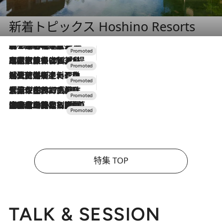
新着トピックス Hoshino Resorts
2026.8.7
【トンボの足水浴】ヒノキの香りに包まれて涼感マックス！約13℃の湧水かけ流しを避暑地「星野温泉 トンボの湯」で体験
2026.7.31
【ホテル帰省】という選択肢をOMOが提案。家族とほどよい距離を保つには「昼は実家、夜は気兼ねなくホテルで！」
2026.7.24
【夏限定ディナーコース】旬を迎える稚鮎や花ズッキーニなどをイタリア・トスカーナの郷土料理の手法で満喫！
2026.7.17
「土佐和ハーブかき氷」がOMO7高知に登場！生姜、山椒、大葉など目にも舌にも涼を呼ぶ郷土の味
2026.7.10
NEW OPEN！【界 草津】名湯の地に誕生。趣の異なる2種の温泉と上州ならではの会席・蕎麦割烹など美食を味わう究極の癒やし旅
特集 TOP
TALK & SESSION