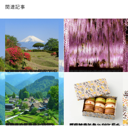
関連記事
2022.4.17
【画像】いつか行きたい！ 日本の春の絶景 西日本篇まとめ①《全87スポット》
旅＆お出かけ
2022.4.18
【画像】いつか行きたい！ 日本の春の絶景 東日本篇まとめ①《全82スポット》
旅＆お出かけ
2021.4.28
【春の絶景画像】中部・北陸エリアの春の絶景＆風物詩の画像(43点)をチェック！
旅＆お出かけ
2022.3.19
【愛知県】かわいい「バターサンド缶」 味に見た目にときめきノンストップ
グルメ