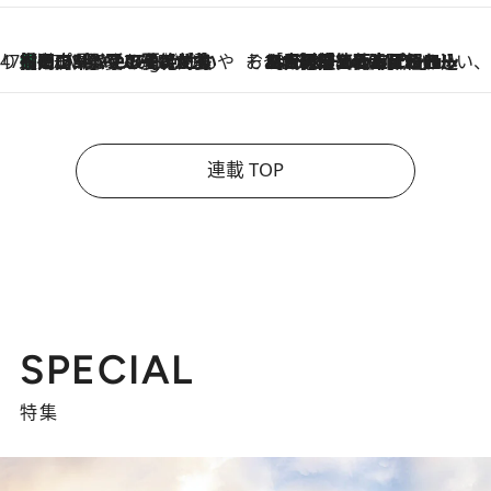
47都道府県の手みやげ ひんやりスイーツで夏を満喫
【岡山県】この夏絶対食べたい 冷やしておいしいおやつ3選 フルーツが主役のプリンやアイスが勢揃い
17 Minutes Ago
そおだよおこの関西おいしい、おやつ紀行
2026.8.9
［大阪府箕面市］一皿一皿目の前で仕上げられる、料理を巧みに組み込んだアシェットデセールコース「ミチル アシェット デセール（Michiru assiette dessert）」
連載 TOP
SPECIAL
特集