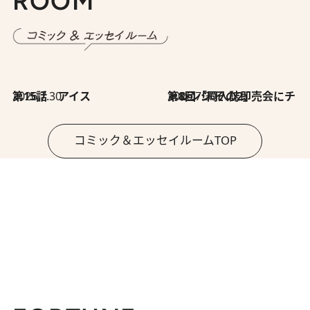
ROOM
2026.7.30
第15話 アイス
2026.7.30
第8回「同人誌即売会にチャレンジ その2」
コミック＆エッセイルームTOP