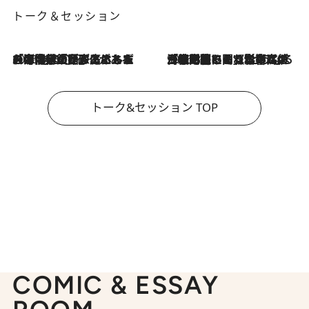
トーク＆セッション
2026.8.3
「今後値上げがあるとすれば…」「リスクがあるのは今年の冬」エネルギー専門家が語る、ホルムズ海峡封鎖が家庭にもたらす“ある心配”
2026.8.3
「住宅建てられない…」「サーチャージ料の高値が続いている」ホルムズ海峡封鎖による影響はいつまで続く？《エネルギー専門家に聞く“どうなる日本の暮らし”》
トーク&セッション TOP
COMIC & ESSAY