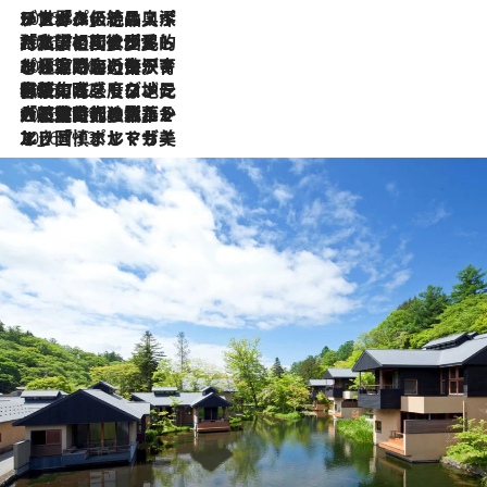
2026.8.8
リスボンの絶品スイーツ「パステル・デ・ナタ」とは？ポルトガル伝統の奥深い世界へ
2026.7.27
「私の祖国はポルトガル語です」国民的詩人フェルナンド・ペソアと、彼が愛した文学の街を歩く
2026.7.26
ポルトガル近海が育む極上の海の幸。キリリと冷えた白ワインと愉しむ、シーフード専門店の贅沢
2026.7.22
伝統の味をモダンに昇華。高感度な地元客が集う、リスボンの最旬ガストロノミー
2026.7.21
大航海時代の栄華から、震災、独裁、そして革命へ。ポルトガル・首都リスボンの石畳に刻まれた「歴史の光と影」
2026.7.13
エッセイ・ヤマザキマリ「慎ましくも美しき国 ポルトガル」