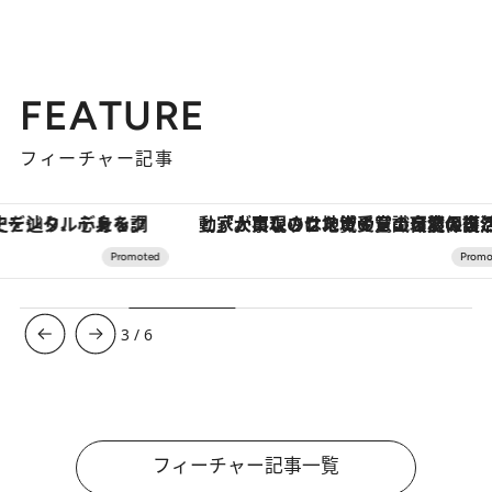
FEATURE
フィーチャー記事
「大事なのは地域の意識を変えること」。ロレックス賞受賞の自然保護活動家が実現させたナイジェリアの自然環境の復活
【銀座で出合う最旬美容】美髪ケアや上質な眠
3
/
6
フィーチャー記事一覧