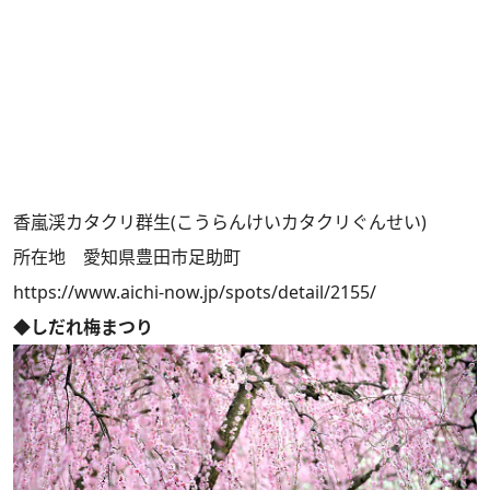
香嵐渓カタクリ群生(こうらんけいカタクリぐんせい)
所在地 愛知県豊田市足助町
https://www.aichi-now.jp/spots/detail/2155/
◆しだれ梅まつり