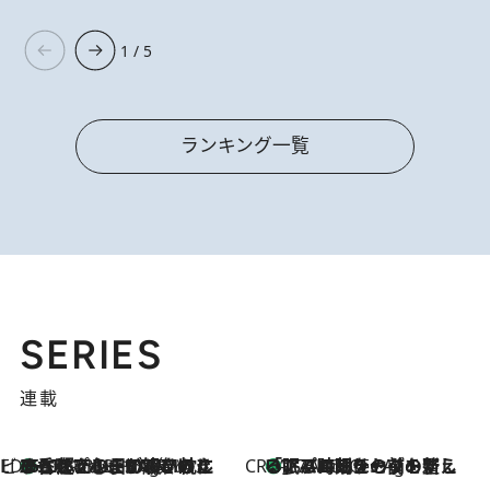
1 / 5
ランキング一覧
SERIES
連載
ビューティいいもの集め EDITORS' BEST
35℃超えの日の夜、枕にひと吹き！ BAUMのルームスプレーが、ひのきの香りで心まで解きほぐす
17 Minutes Ago
CREA'S CHOICE
「眠る時刻をセットする」——眠りの前を整える、バルミューダの新しいアプローチ
17 Minutes Ago