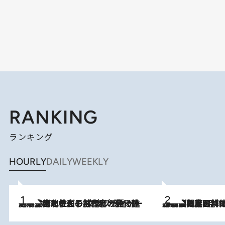
RANKING
ランキング
HOURLY
DAILY
WEEKLY
2026.8.3
《「文士の子ども被害者の会」発足！》阿川佐和子（72）が語る遠藤周作に北杜夫、劇作家・矢代静一の子どもたちの“文豪プライベート事件簿”
2026.8.8
「最後に見られてよかった」上野動物園の東園パンダ舎が解体前に特別公開。8月16日まで延長されたパネル展と共に辿る“半世紀”のパンダ飼育《解体工事の図面あり》