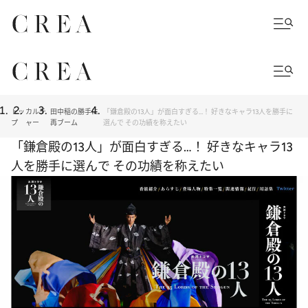
トッ
カルチ
田中稲の勝手に
「鎌倉殿の13人」が面白すぎる…！ 好きなキャラ13人を勝手に
プ
ャー
再ブーム
選んで その功績を称えたい
「鎌倉殿の13人」が面白すぎる…！ 好きなキャラ13
人を勝手に選んで その功績を称えたい