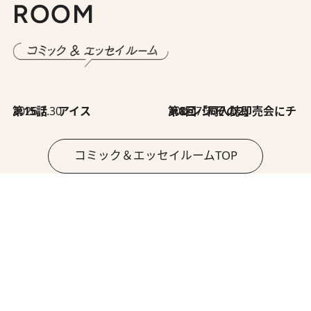
ROOM
2026.7.30
第15話 アイス
2026.7.30
第8回「同人誌即売会にチャレンジ その2」
コミック＆エッセイルームTOP