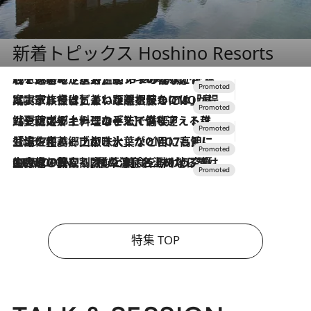
新着トピックス Hoshino Resorts
2026.8.7
【トンボの足水浴】ヒノキの香りに包まれて涼感マックス！約13℃の湧水かけ流しを避暑地「星野温泉 トンボの湯」で体験
2026.7.31
【ホテル帰省】という選択肢をOMOが提案。家族とほどよい距離を保つには「昼は実家、夜は気兼ねなくホテルで！」
2026.7.24
【夏限定ディナーコース】旬を迎える稚鮎や花ズッキーニなどをイタリア・トスカーナの郷土料理の手法で満喫！
2026.7.17
「土佐和ハーブかき氷」がOMO7高知に登場！生姜、山椒、大葉など目にも舌にも涼を呼ぶ郷土の味
2026.7.10
NEW OPEN！【界 草津】名湯の地に誕生。趣の異なる2種の温泉と上州ならではの会席・蕎麦割烹など美食を味わう究極の癒やし旅
特集 TOP