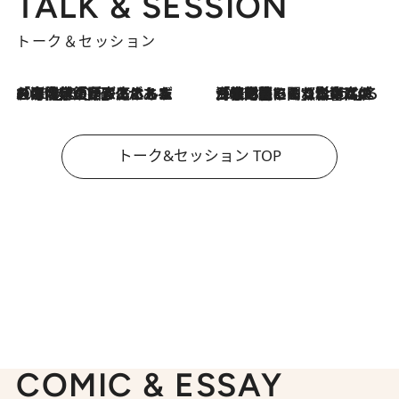
TALK & SESSION
トーク＆セッション
2026.8.3
「今後値上げがあるとすれば…」「リスクがあるのは今年の冬」エネルギー専門家が語る、ホルムズ海峡封鎖が家庭にもたらす“ある心配”
2026.8.3
「住宅建てられない…」「サーチャージ料の高値が続いている」ホルムズ海峡封鎖による影響はいつまで続く？《エネルギー専門家に聞く“どうなる日本の暮らし”》
トーク&セッション TOP
COMIC & ESSAY