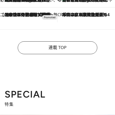
そおだよおこの関西おいしい、おやつ紀行
［大阪府箕面市］一皿一皿目の前で仕上げられる、料理を巧みに組み込んだアシェットデセールコース「ミチル アシェット デセール（Michiru assiette dessert）」
3 Hours Ago
47都道府県の手みやげ ひんやりスイーツで夏を満喫
【和歌山県】この夏絶対食べたい 冷やしておいしいおやつ3選 みかんがごろっと丸ごと入ったジュレ
3 Hours Ago
【CREA×星野リゾート】唯一無二。癒しと発見が待つ場所へ
2026.8.7
【トンボの足水浴】ヒノキの香りに包まれて涼感マックス！約13℃の湧水かけ流しを避暑地「星野温泉 トンボの湯」で体験
CREA'S CHOICE
2026.8.7
「立川にも歌舞伎があるんだよ」 片岡仁左衛門・市川中車ら豪華座組みで4年目の立川立飛歌舞伎へ
連載 TOP
SPECIAL
特集