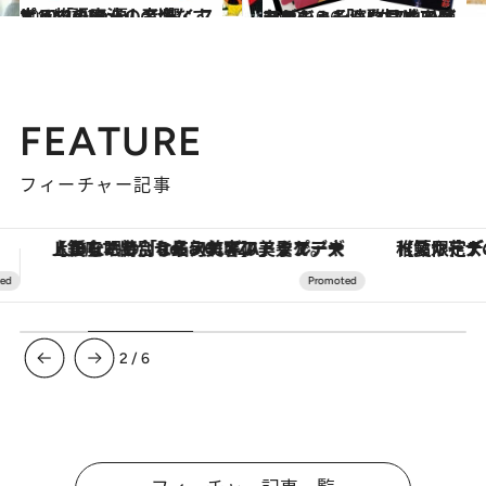
2022.10.27
木10「silent」の切なすぎる物語に 優しく響くスピッツの魔法の音楽
カルチャー
2022.10.6
シミジミもいいけどアゲアゲも！ 「“人生”を叫びたい！」そんな日は ハイテンション演歌17曲を聴こう
カルチャー
FEATURE
フィーチャー記事
【夏限定ディナーコース】旬を迎える稚鮎や花ズッキーニなどをイタリア・トスカーナの郷土料理の手法で満喫！
3
/
6