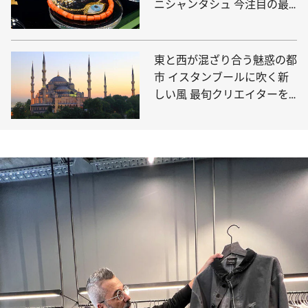
ニシャンタシュ 今注目の最
新観光スポット3選
東と西が混ざり合う魅惑の都
市 イスタンブールに吹く新
しい風 最旬クリエイターを
巡る旅へ