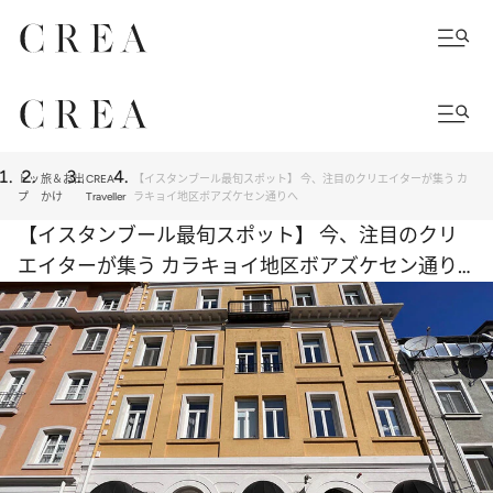
トッ
旅＆お出
CREA
【イスタンブール最旬スポット】 今、注目のクリエイターが集う カ
プ
かけ
Traveller
ラキョイ地区ボアズケセン通りへ
【イスタンブール最旬スポット】 今、注目のクリ
エイターが集う カラキョイ地区ボアズケセン通り
へ