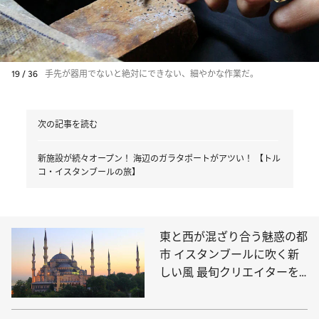
19 / 36
手先が器用でないと絶対にできない、細やかな作業だ。
次の記事を読む
新施設が続々オープン！ 海辺のガラタポートがアツい！ 【トル
コ・イスタンブールの旅】
東と西が混ざり合う魅惑の都
市 イスタンブールに吹く新
しい風 最旬クリエイターを
巡る旅へ