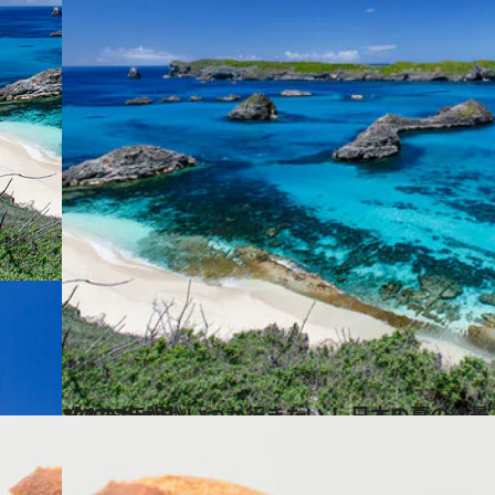
2022.8.5
【2022年版】いつか行きたい！ 日本の夏の絶景 東日本篇まとめ《全126スポット》①
旅＆お出かけ