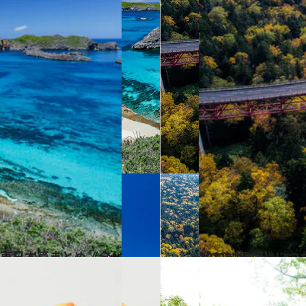
2021.11.18
【2021年版】いつか行きたい！ 日本の秋の絶景 東日本篇まとめ《全101スポット》①
旅＆お出かけ