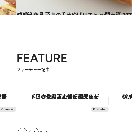
2022.1.2
47都道府県 至高の手みやげリスト ～関東篇 202
グルメ
FEATURE
フィーチャー記事
・オートマティック」。旅愛好家のお気に入りコレクションから、ジェンダーレスな新作が登場
「星のや富士」でデジタルデトックス。冨士信仰の歴史を辿り、心身を調える。