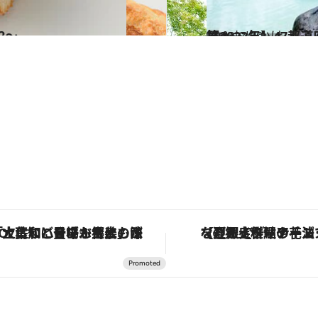
2～
2022.8.19
【2022年】47都道府県の ひとりにいい温泉宿リスト118選！ ～栃木県篇～
旅＆お出かけ
「土佐和ハーブかき氷」がOMO7高知に登場！生姜、山椒、大葉など目にも舌にも涼を呼ぶ郷土の味
【夏限定ディナーコース】旬を迎える稚鮎や花ズッキーニなどをイタリア・ト