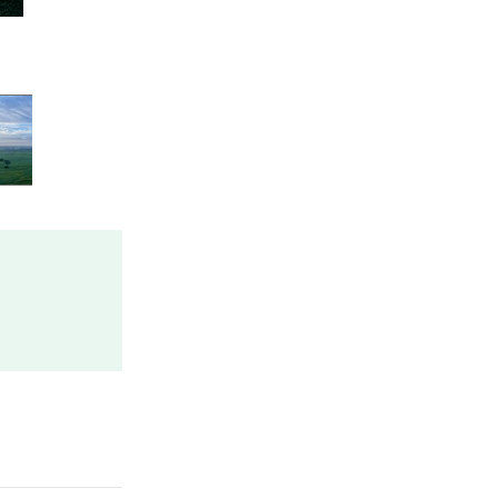
2 / 21
青々とした平原が美しい、渡良瀬遊