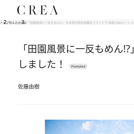
トップ
旅＆お出かけ
「田園風景に一反もめん!?」 日本初の熱気球観光フライトで 高度1,000メート
「田園風景に一反もめん!?
しました！
佐藤由樹