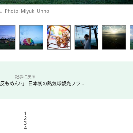
o: Miyuki Unno
記事に戻る
もめん!?」 日本初の熱気球観光フラ...
1
2
3
4