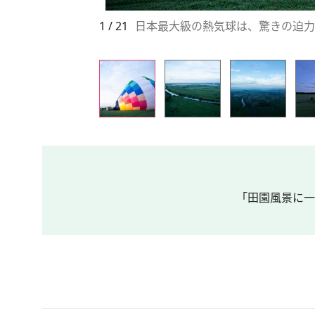
1 / 21
日本最大級の熱気球は、驚きの迫力。Phot
「田園風景に一反