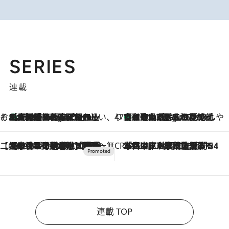
SERIES
連載
そおだよおこの関西おいしい、おやつ紀行
［大阪府箕面市］一皿一皿目の前で仕上げられる、料理を巧みに組み込んだアシェットデセールコース「ミチル アシェット デセール（Michiru assiette dessert）」
4 Hours Ago
47都道府県の手みやげ ひんやりスイーツで夏を満喫
【和歌山県】この夏絶対食べたい 冷やしておいしいおやつ3選 みかんがごろっと丸ごと入ったジュレ
4 Hours Ago
【CREA×星野リゾート】唯一無二。癒しと発見が待つ場所へ
2026.8.7
【トンボの足水浴】ヒノキの香りに包まれて涼感マックス！約13℃の湧水かけ流しを避暑地「星野温泉 トンボの湯」で体験
CREA'S CHOICE
2026.8.7
「立川にも歌舞伎があるんだよ」 片岡仁左衛門・市川中車ら豪華座組みで4年目の立川立飛歌舞伎へ
連載 TOP