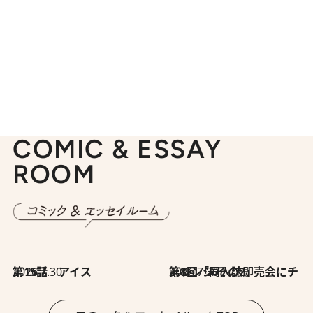
COMIC & ESSAY
ROOM
2026.7.30
第15話 アイス
2026.7.30
第8回「同人誌即売会にチャレンジ その2」