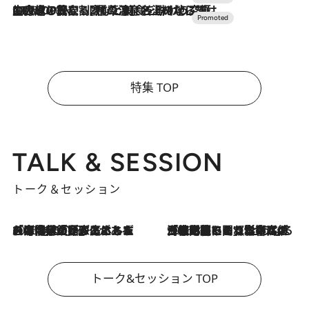
2026.7.10
NEW OPEN！【界 草津】名湯の地に誕生。趣の異なる2種の温泉と上州ならではの会席・蕎麦割烹など美食を味わう究極の癒やし旅
特集 TOP
TALK & SESSION
トーク＆セッション
2026.8.3
「今後値上げがあるとすれば…」「リスクがあるのは今年の冬」エネルギー専門家が語る、ホルムズ海峡封鎖が家庭にもたらす“ある心配”
2026.8.3
「住宅建てられない…」「サーチャージ料の高値が続いている」ホルムズ海峡封鎖による影響はいつまで続く？《エネルギー専門家に聞く“どうなる日本の暮らし”》
トーク&セッション TOP