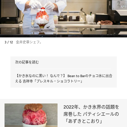
3 / 12
金井史章シェフ。
次の記事を読む
【かき氷なのに黒い！ なんで？】 Bean to Barのチョコ氷に出合
える 吉祥寺「プレスキル・ショコラトリー」
2022年、かき氷界の話題を
席巻した パティシエールの
「あずきとこおり」