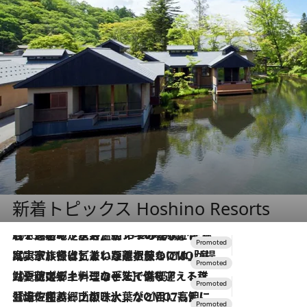
新着トピックス Hoshino Resorts
2026.8.7
【トンボの足水浴】ヒノキの香りに包まれて涼感マックス！約13℃の湧水かけ流しを避暑地「星野温泉 トンボの湯」で体験
2026.7.31
【ホテル帰省】という選択肢をOMOが提案。家族とほどよい距離を保つには「昼は実家、夜は気兼ねなくホテルで！」
2026.7.24
【夏限定ディナーコース】旬を迎える稚鮎や花ズッキーニなどをイタリア・トスカーナの郷土料理の手法で満喫！
2026.7.17
「土佐和ハーブかき氷」がOMO7高知に登場！生姜、山椒、大葉など目にも舌にも涼を呼ぶ郷土の味