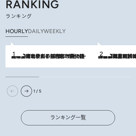
RANKING
ランキング
HOURLY
DAILY
WEEKLY
2026.8.3
《「文士の子ども被害者の会」発足！》阿川佐和子（72）が語る遠藤周作に北杜夫、劇作家・矢代静一の子どもたちの“文豪プライベート事件簿”
2026.8.8
「最後に見られてよかった」上野動物園の東園パンダ舎が解体前に特別公開。8月16日まで延長されたパネル展と共に辿る“半世紀”のパンダ飼育《解体工事の図面あり》
1 / 5
ランキング一覧