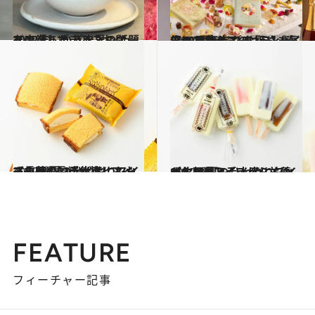
2022.8.11
2022年、かき氷界の話題を席巻した パティシエールの「あずきとこおり」
グルメ
2022.8.10
【ベルサイユのばら】誕生50周年！ グランド ハイアット 東京で お姫さま気分のアフタヌーンティー
旅＆お出かけ
2022.8.2
【長崎県】手土産にもおすすめ 夏のひんやりスイーツ3選 長崎名物とアイスの夢のコラボ
グルメ
2022.8.2
【佐賀県】手土産にもおすすめ 夏のひんやりスイーツ3選 アイスから羊羹がお目見え
グルメ
FEATURE
フィーチャー記事