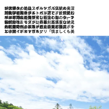
2026.8.8
リスボンの絶品スイーツ「パステル・デ・ナタ」とは？ポルトガル伝統の奥深い世界へ
2026.7.27
「私の祖国はポルトガル語です」国民的詩人フェルナンド・ペソアと、彼が愛した文学の街を歩く
2026.7.26
ポルトガル近海が育む極上の海の幸。キリリと冷えた白ワインと愉しむ、シーフード専門店の贅沢
2026.7.22
伝統の味をモダンに昇華。高感度な地元客が集う、リスボンの最旬ガストロノミー
2026.7.21
大航海時代の栄華から、震災、独裁、そして革命へ。ポルトガル・首都リスボンの石畳に刻まれた「歴史の光と影」
2026.7.13
エッセイ・ヤマザキマリ「慎ましくも美しき国 ポルトガル」