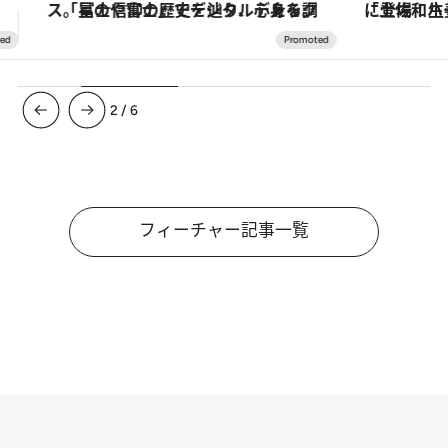
「土佐和ハーブかき氷」がOMO7高知に登場！生姜、山椒、大葉など目にも舌にも涼を呼ぶ郷土の味
【夏限定ディナーコース】旬を迎
3
/
6
フィーチャー記事一覧