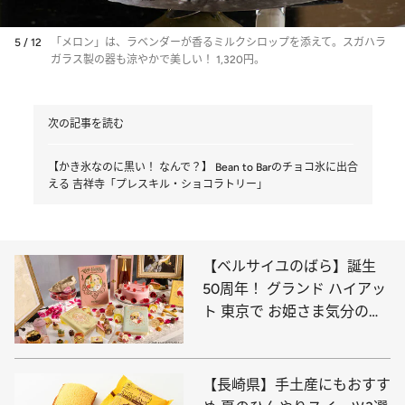
5 / 12
「メロン」は、ラベンダーが香るミルクシロップを添えて。スガハラ
ガラス製の器も涼やかで美しい！ 1,320円。
次の記事を読む
【かき氷なのに黒い！ なんで？】 Bean to Barのチョコ氷に出合
える 吉祥寺「プレスキル・ショコラトリー」
【ベルサイユのばら】誕生
50周年！ グランド ハイアッ
ト 東京で お姫さま気分のア
フタヌーンティー
【長崎県】手土産にもおすす