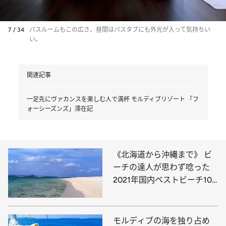
7 / 34
バスルームもこの広さ。昼間はバスタブにも外光が入って気持ちい
い。
関連記事
一足先にヴァカンスを楽しむ人で満杯 モルディブリゾート 「フ
ォーシーズンズ」滞在記
《北海道から沖縄まで》 ビ
ーチの達人が思わず唸った
2021年国内ベストビーチ10
選！
モルディブの海を独り占め