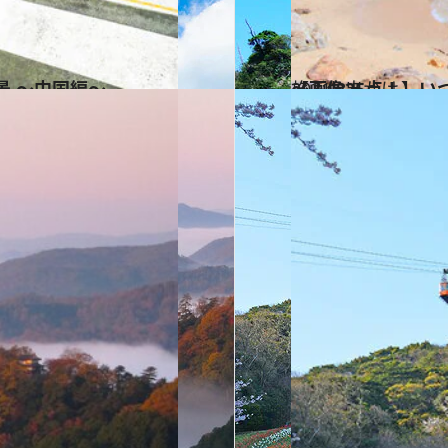
景 ～中国編～
2021.8.5
【画像25点！】いつか行きたい！ 日本の絶景 ～中国エリア 夏篇2021～
旅＆お出かけ