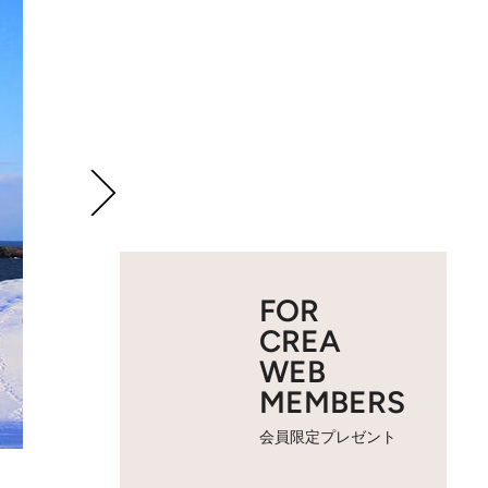
FOR
CREA
WEB
MEMBERS
会員限定プレゼント
2 / 24
【鳥取県】大山の雪景色。