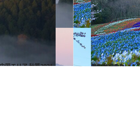
2021.4.25
いつか行きたい！ 日本の春の絶景 西日本篇まとめ《全132スポット》①
旅＆お出かけ