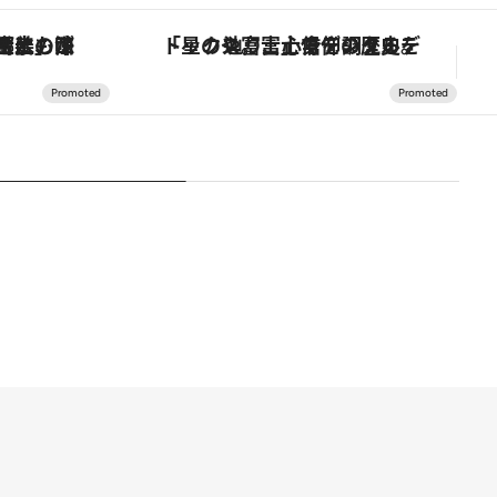
！生姜、山椒、大葉など目にも舌にも涼を呼ぶ郷土の味
「星のや富士」でデジタルデトックス。冨士信仰の歴史を辿り、心身を調える。