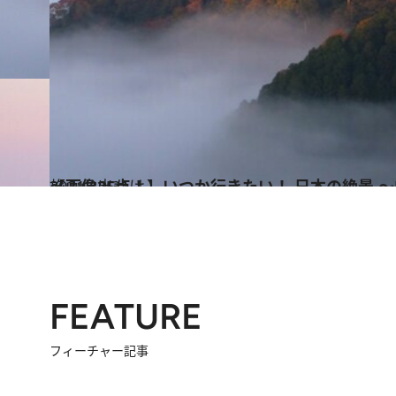
2021.10.31
【画像25点！】いつか行きたい！ 日本の絶景 ～中国エリア 秋篇2021～
旅＆お出かけ
FEATURE
フィーチャー記事