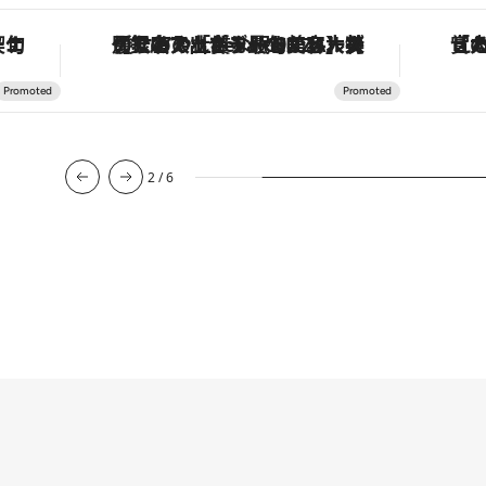
手法で満喫！
【銀座で出合う最旬美容】美髪ケアや上質な眠り…セルフケアのアップデートから、特別な名入れギフトまで。大人のための「ReFa GINZA」クルーズ
2
/
6