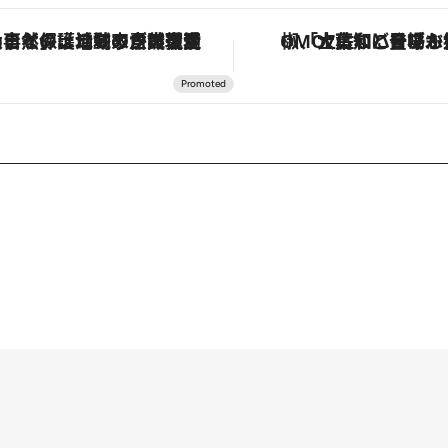
「大事なのは地域の意識を変えること」。ロレックス賞受賞の自然保護活動家が実現させたナイジェリアの自然環境の復活
「土佐和ハーブかき氷」がOMO7高知に登場