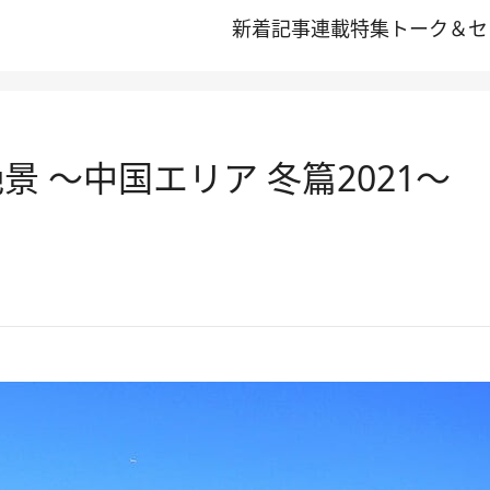
新着記事
連載
特集
トーク＆セ
 ～中国エリア 冬篇2021～