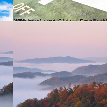
2021.4.26
【画像24点！】いつか行きたい！ 日本の春の絶
旅＆お出かけ