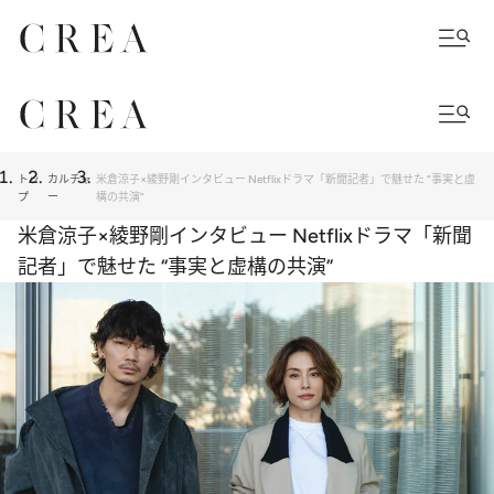
トッ
カルチャ
米倉涼子×綾野剛インタビュー Netflixドラマ「新聞記者」で魅せた “事実と虚
プ
ー
構の共演”
米倉涼子×綾野剛インタビュー Netflixドラマ「新聞
記者」で魅せた “事実と虚構の共演”