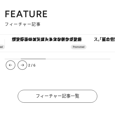
FEATURE
フィーチャー記事
「星のや富士」でデジタルデトックス。冨士信仰の歴史を辿り、心身を調える。
【銀座で出合う最旬美容】美髪ケアや上質な眠
3
/
6
フィーチャー記事一覧