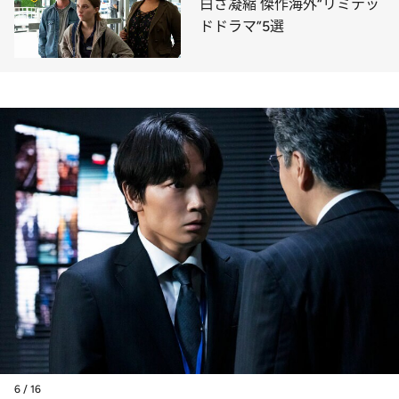
白さ凝縮 傑作海外“リミテッ
ドドラマ”5選
6 / 16