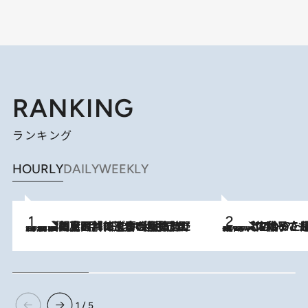
RANKING
ランキング
HOURLY
DAILY
WEEKLY
2026.8.8
「最後に見られてよかった」上野動物園の東園パンダ舎が解体前に特別公開。8月16日まで延長されたパネル展と共に辿る“半世紀”のパンダ飼育《解体工事の図面あり》
2026.8.5
【阿川佐和子さんの年とる力】なぜ70代で始めた趣味は“こんなに楽しい”のか？ ピアノ、俳句…スランプに陥っても続けられる“ある秘訣”とは
1 / 5