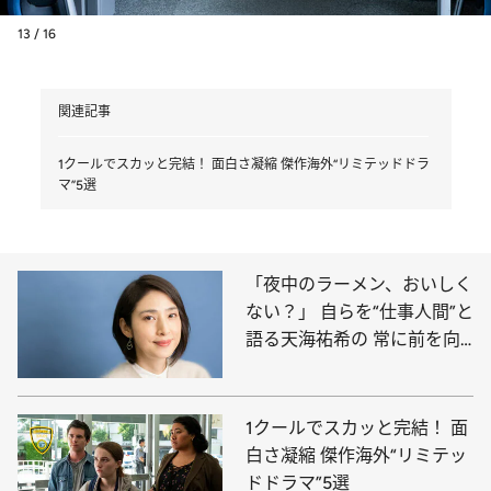
13 / 16
関連記事
1クールでスカッと完結！ 面白さ凝縮 傑作海外“リミテッドドラ
マ”5選
「夜中のラーメン、おいしく
ない？」 自らを“仕事人間”と
語る天海祐希の 常に前を向
いて生きる心の持ち方
1クールでスカッと完結！ 面
白さ凝縮 傑作海外“リミテッ
ドドラマ”5選