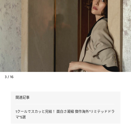
3 / 16
関連記事
1クールでスカッと完結！ 面白さ凝縮 傑作海外“リミテッドドラ
マ”5選