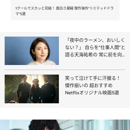
1クールでスカッと完結！ 面白さ凝縮 傑作海外“リミテッドドラ
マ”5選
「夜中のラーメン、おいしく
ない？」 自らを“仕事人間”と
語る天海祐希の 常に前を向
いて生きる心の持ち方
笑って泣けて手に汗握る！
傑作揃いの 超おすすめ
Netflixオリジナル映画5選