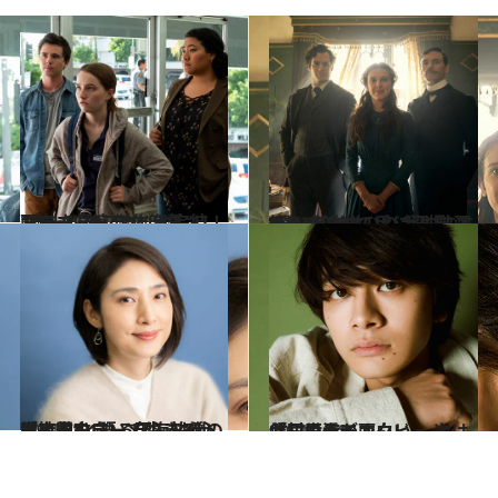
2021.4.28
1クールでスカッと完結！ 面白さ凝縮 傑作海外“リミテッドドラマ”5選
カルチャー
2021.5.29
笑って泣けて手に汗握る！ 傑作揃いの 超おすすめNetflixオリジナル映画5選
カルチャー
2021.12.17
「夜中のラーメン、おいしくない？」 自らを“仕事人間”と語る天海祐希の 常に前を向いて生きる心の持ち方
カルチャー
2021.12.8
北村匠海インタビュー 「同世代が面白い。 次は僕らの番です」
カルチャー