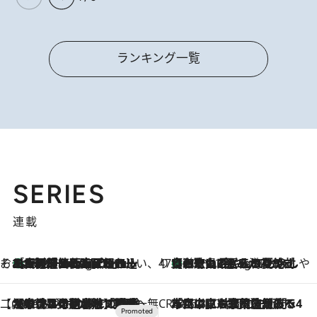
ランキング一覧
SERIES
連載
そおだよおこの関西おいしい、おやつ紀行
［大阪府箕面市］一皿一皿目の前で仕上げられる、料理を巧みに組み込んだアシェットデセールコース「ミチル アシェット デセール（Michiru assiette dessert）」
10 Hours Ago
47都道府県の手みやげ ひんやりスイーツで夏を満喫
【和歌山県】この夏絶対食べたい 冷やしておいしいおやつ3選 みかんがごろっと丸ごと入ったジュレ
10 Hours Ago
【CREA×星野リゾート】唯一無二。癒しと発見が待つ場所へ
2026.8.7
【トンボの足水浴】ヒノキの香りに包まれて涼感マックス！約13℃の湧水かけ流しを避暑地「星野温泉 トンボの湯」で体験
CREA'S CHOICE
2026.8.7
「立川にも歌舞伎があるんだよ」 片岡仁左衛門・市川中車ら豪華座組みで4年目の立川立飛歌舞伎へ