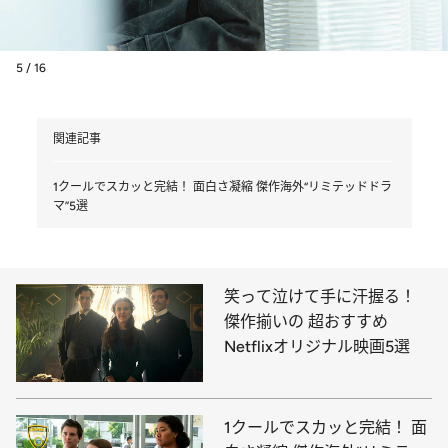
5 / 16
関連記事
1クールでスカッと完結！ 面白さ凝縮 傑作海外“リミテッドドラ
マ”5選
笑って泣けて手に汗握る！
傑作揃いの 超おすすめ
Netflixオリジナル映画5選
1クールでスカッと完結！ 面