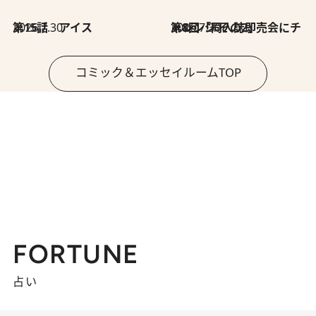
2026.7.30
第15話 アイス
2026.7.30
第8回「同人誌即売会にチャレンジ その2」
コミック＆エッセイルームTOP
FORTUNE
占い