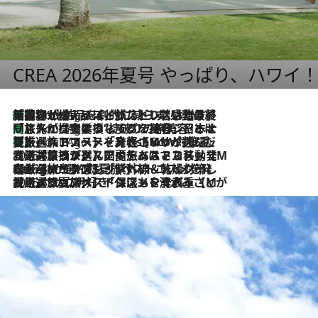
CREA 2026年夏号 やっぱり、ハワイ
「荷物が増えるほど旅ストレスは増す」美容ジャーナリストがたどり着いた最終結論。“化粧品を劇的に減らす”感動の凝縮美容とは
1 Hour Ago
「旅先には金髪ウィッグを持参」日本と同じメイクでは損してる!? 美容ジャーナリストが提案する“掟破りの旅美容”とは
1 Hour Ago
【厳選旅コスメ】「身軽さ＆UV対策重視！」ヘアアーティストshucoが選んだ夏旅ベストコスメを発表【Mサイズジップ】
1 Hour Ago
2026.8.5
【厳選旅コスメ】国内をあちこち移動する河井菜摘が選んだ夏旅ベストコスメ発表！「リラックスアイテムはマスト」【Mサイズジップ】
2026.8.4
【厳選旅コスメ】「紫外線＆乾燥対策しながらメイク感も！」ヘア＆メイクGeorgeが選んだ夏旅ベストコスメを発表！【Mサイズジップ】
2026.8.3
【厳選旅コスメ】「保湿もタイパ重視！」“サウナ好き”タレント清水みさとが愛用する夏旅ベストコスメを発表！【Mサイズジップ】