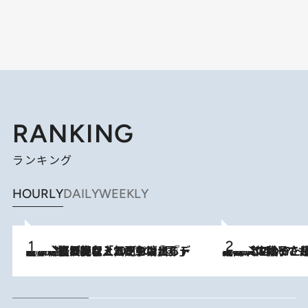
RANKING
ランキング
HOURLY
DAILY
WEEKLY
2026.8.5
【なぜ吉沢亮は「気配を消せる」のか？】興行収入208億の『国宝』を経て挑むミュージカル『ディア・エヴァン・ハンセン』。トップ俳優が舞台上でさらけ出した“孤独”とは
2026.8.5
【阿川佐和子さんの年とる力】なぜ70代で始めた趣味は“こんなに楽しい”のか？ ピアノ、俳句…スランプに陥っても続けられる“ある秘訣”とは