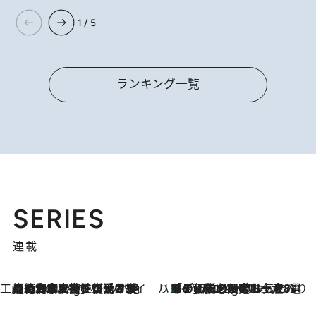
1 / 5
ランキング一覧
SERIES
連載
工藤まやのおもてなしハワイ
【ハワイ土産】ローカルの絶大な支持で復活！ 絶品の幻クッキー《元ファンの日本人女性が受け継いだ名店》
1 Hour Ago
ハワイ賢者 リサのお気に入りリスト
あの伝説の限定トートも！ リニューアルした「ディーン＆デルーカ ハワイ」で必須のお土産8選
1 Hour Ago