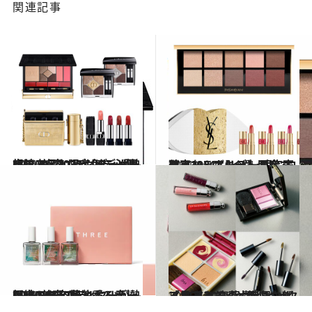
関連記事
2021.10.4
CREA美容エディターが熱視線 コフレ＆ホリデー限定コスメ2021 【ディオール】上品な限定色に心躍る
ビューティ＆ヘルス
2021.9.27
コフレ＆ホリデー限定コスメ2021 【イヴ・サンローラン・ボーテ】 即完売確実なレアキットが多数！
ビューティ＆ヘルス
2021.9.22
CREA美容エディターが熱視線！ コフレ＆ホリデー限定コスメ2021 【THREE】精油香る癒しキットも充実
ビューティ＆ヘルス
2021.9.21
「見違えた」と感じさせる！ メイクの力を思い知る12品を 齋藤 薫がピックアップ
ビューティ＆ヘルス