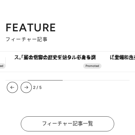
FEATURE
フィーチャー記事
「土佐和ハーブかき氷」がOMO7高知に登場！生姜、山椒、大葉など目にも舌にも涼を呼ぶ郷土の味
【夏限定ディナーコース】旬を迎
3
/
5
フィーチャー記事一覧