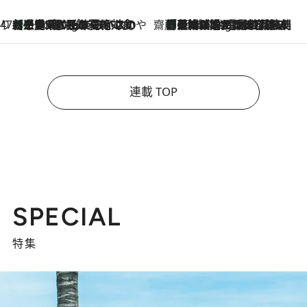
47都道府県の手みやげ ひんやりスイーツで夏を満喫
【三重県】この夏絶対食べたい 冷やしておいしいおやつ3選 お餅×アイスの新感覚スイーツ
1 Hour Ago
齋藤 薫 美容脳ルネサンス
「荷物が増えるほど旅ストレスは増す」美容ジャーナリストがたどり着いた最終結論。“化粧品を劇的に減らす”感動の凝縮美容とは
1 Hour Ago
連載 TOP
SPECIAL
特集