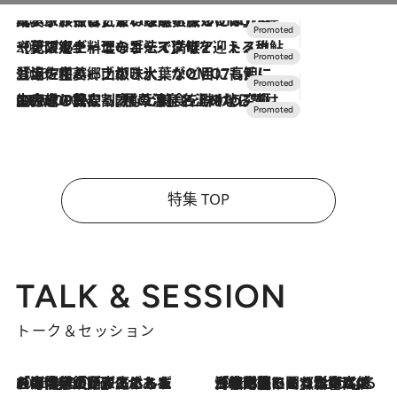
2026.7.31
【ホテル帰省】という選択肢をOMOが提案。家族とほどよい距離を保つには「昼は実家、夜は気兼ねなくホテルで！」
2026.7.24
【夏限定ディナーコース】旬を迎える稚鮎や花ズッキーニなどをイタリア・トスカーナの郷土料理の手法で満喫！
2026.7.17
「土佐和ハーブかき氷」がOMO7高知に登場！生姜、山椒、大葉など目にも舌にも涼を呼ぶ郷土の味
2026.7.10
NEW OPEN！【界 草津】名湯の地に誕生。趣の異なる2種の温泉と上州ならではの会席・蕎麦割烹など美食を味わう究極の癒やし旅
特集 TOP
TALK & SESSION
トーク＆セッション
2026.8.3
「今後値上げがあるとすれば…」「リスクがあるのは今年の冬」エネルギー専門家が語る、ホルムズ海峡封鎖が家庭にもたらす“ある心配”
2026.8.3
「住宅建てられない…」「サーチャージ料の高値が続いている」ホルムズ海峡封鎖による影響はいつまで続く？《エネルギー専門家に聞く“どうなる日本の暮らし”》