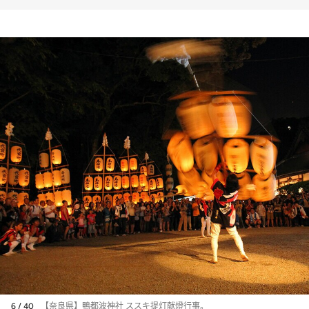
6 / 40
【奈良県】鴨都波神社 ススキ提灯献燈行事。