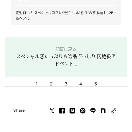
絶対買い！ スペシャルコフレ5選♡ “いい香り”のする極上ボディ
＆ヘアに
記事に戻る
スペシャル感たっぷり＆逸品ぎっしり 悶絶級ア
ドベント...
1
2
3
4
5
Share