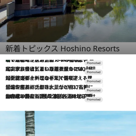
新着トピックス Hoshino Resorts
【トンボの足水浴】ヒノキの香りに包まれて涼感マックス！約13℃の湧水かけ流しを避暑地「星野温泉 トンボの湯」で体験
2026.8.7
2026.7.31
【ホテル帰省】という選択肢をOMOが提案。家族とほどよい距離を保つには「昼は実家、夜は気兼ねなくホテルで！」
2026.7.24
【夏限定ディナーコース】旬を迎える稚鮎や花ズッキーニなどをイタリア・トスカーナの郷土料理の手法で満喫！
2026.7.17
「土佐和ハーブかき氷」がOMO7高知に登場！生姜、山椒、大葉など目にも舌にも涼を呼ぶ郷土の味
2026.7.10
NEW OPEN！【界 草津】名湯の地に誕生。趣の異なる2種の温泉と上州ならではの会席・蕎麦割烹など美食を味わう究極の癒やし旅