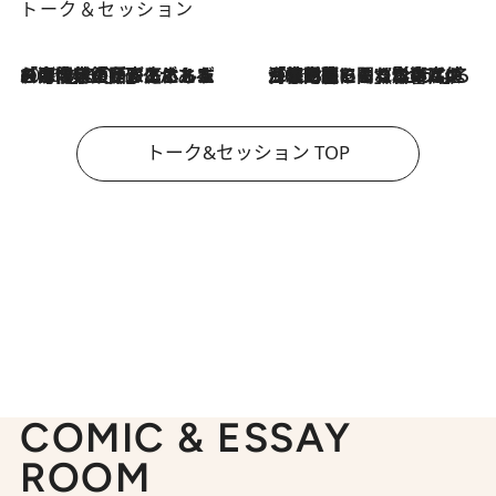
トーク＆セッション
2026.8.3
「今後値上げがあるとすれば…」「リスクがあるのは今年の冬」エネルギー専門家が語る、ホルムズ海峡封鎖が家庭にもたらす“ある心配”
2026.8.3
「住宅建てられない…」「サーチャージ料の高値が続いている」ホルムズ海峡封鎖による影響はいつまで続く？《エネルギー専門家に聞く“どうなる日本の暮らし”》
トーク&セッション TOP
COMIC & ESSAY
ROOM