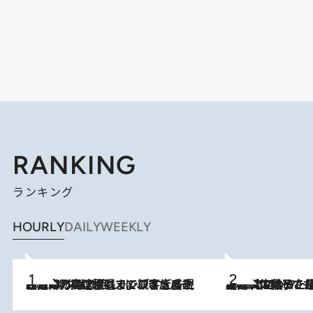
RANKING
ランキング
HOURLY
DAILY
WEEKLY
2026.8.7
「湘南乃風に憧れて」観客大盛上がりの“タオル回し”に、ラッパー顔負けの高速歌唱まで…さだまさし（74）のアグレッシブすぎる現在地
2026.8.5
【阿川佐和子さんの年とる力】なぜ70代で始めた趣味は“こんなに楽しい”のか？ ピアノ、俳句…スランプに陥っても続けられる“ある秘訣”とは