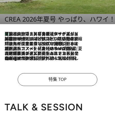
CREA 2026年夏号 やっぱり、ハワイ
【厳選旅コスメ】「多機能アイテムがメイン！」旅好き美容エディターが選んだ夏旅ベストコスメを発表【Mサイズジップ】
2026.8.7
2026.8.6
「荷物が増えるほど旅ストレスは増す」美容ジャーナリストがたどり着いた最終結論。“化粧品を劇的に減らす”感動の凝縮美容とは
2026.8.6
「旅先には金髪ウィッグを持参」日本と同じメイクでは損してる!? 美容ジャーナリストが提案する“掟破りの旅美容”とは
2026.8.6
【厳選旅コスメ】「身軽さ＆UV対策重視！」ヘアアーティストshucoが選んだ夏旅ベストコスメを発表【Mサイズジップ】
2026.8.5
【厳選旅コスメ】国内をあちこち移動する河井菜摘が選んだ夏旅ベストコスメ発表！「リラックスアイテムはマスト」【Mサイズジップ】
2026.8.4
【厳選旅コスメ】「紫外線＆乾燥対策しながらメイク感も！」ヘア＆メイクGeorgeが選んだ夏旅ベストコスメを発表！【Mサイズジップ】
特集 TOP
TALK & SESSION