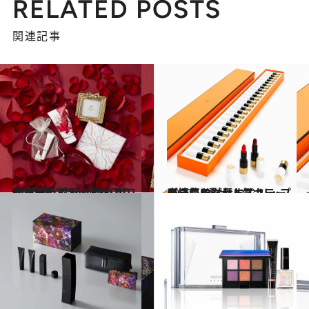
RELATED POSTS
関連記事
2020.10.20
絶対買い！ スペシャルコフレ5選♡ “いい香り”のする極上ボディ＆ヘアに
ビューティ＆ヘルス
2020.10.21
表情豊かな唇に♡ リップコフレ5選 大人気カラーが一気に試せます！
ビューティ＆ヘルス