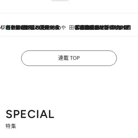
47都道府県の手みやげ ひんやりスイーツで夏を満喫
【京都府】この夏絶対食べたい 冷やしておいしいおやつ3選 ひと口目から心を掴む新緑のテリーヌ
2026.8.7
田中稲の勝手に再ブーム
2026.8.7
「湘南乃風に憧れて」観客大盛上がりの“タオル回し”に、ラッパー顔負けの高速歌唱まで…さだまさし（74）のアグレッシブすぎる現在地
連載 TOP
SPECIAL
特集