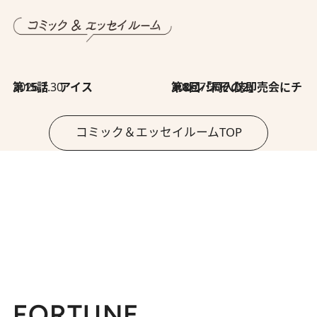
2026.7.30
第15話 アイス
2026.7.30
第8回「同人誌即売会にチャレンジ その2」
コミック＆エッセイルームTOP
FORTUNE