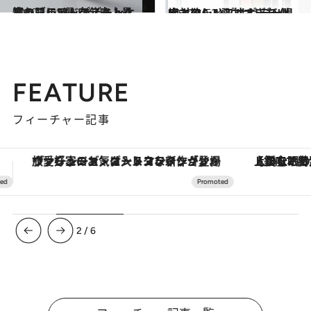
2020.10.15
憧れブランドのスキンケアコフレ5選 自分史上最高の肌にアップデート！
ビューティ＆ヘルス
2020.10.2
絶対欲しい！ ホリデー限定コフレ4選 甘すぎない大人のシンプルポーチ付き
ビューティ＆ヘルス
FEATURE
フィーチャー記事
【銀座で出合う最旬美容】美髪ケアや上質な眠り…セルフケアのアップデートから、特別な名入れギフトまで。大人のための「ReFa GINZA」クルーズ
3
/
6