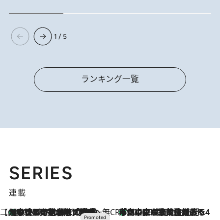
1 / 5
ランキング一覧
SERIES
連載
【CREA×星野リゾート】唯一無二。癒しと発見が待つ場所へ
【トンボの足水浴】ヒノキの香りに包まれて涼感マックス！約13℃の湧水かけ流しを避暑地「星野温泉 トンボの湯」で体験
2026.8.7
CREA'S CHOICE
「立川にも歌舞伎があるんだよ」 片岡仁左衛門・市川中車ら豪華座組みで4年目の立川立飛歌舞伎へ
2026.8.7