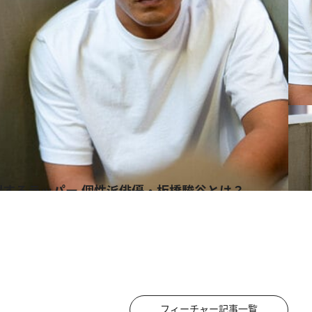
躍するラッパー 個性派俳優・板橋駿谷とは？
フィーチャー記事一覧