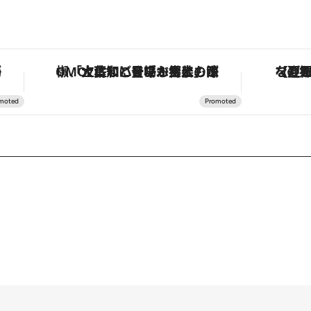
作が登場
「土佐和ハーブかき氷」がOMO7高知に登場！生姜、山椒、大葉など目にも舌にも涼を呼ぶ郷土の味
【夏限定ディナー