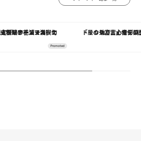
コース】旬を迎える稚鮎や花ズッキーニなどをイタリア・トスカーナの郷土料理の手法で満喫！
「星のや富士」でデジタルデトックス。冨士信仰の歴史を