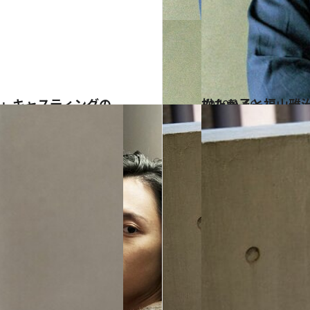
2020.1.16
松たか子と福山雅
カルチャー