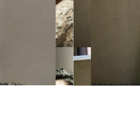
作『his』
2019.12.6
バラエティでも活
カルチャー