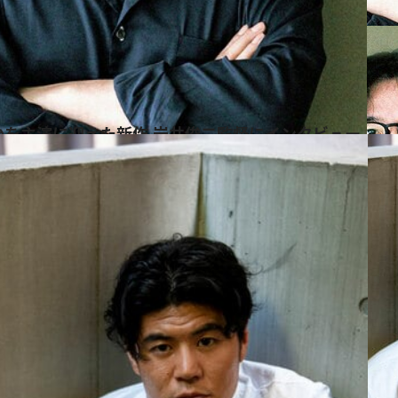
治を主演に迎えた新作 岩井俊二監督にインタビュー