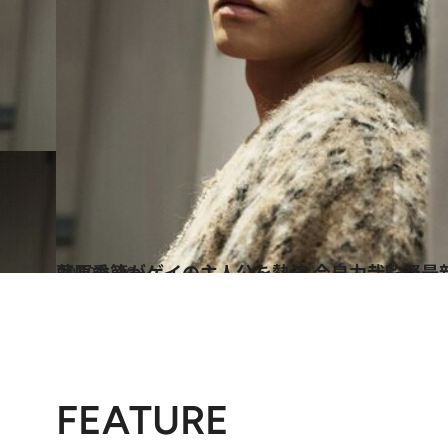
2020.1.10
藤原季節がゲイの主人公を熱演 今泉力哉監督最新
カルチャー
FEATURE