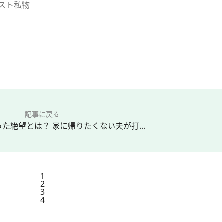
スト私物
記事に戻る
た絶望とは？ 家に帰りたくない夫が打...
1
2
3
4