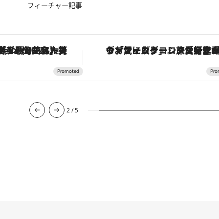
フィーチャー記事
【銀座で出合う最旬美容】美髪ケアや上質な眠り…セルフケアのアップデートから、特別な名入れギフトまで。大人のための「ReFa GINZA」クルーズ
ヴァシュロン・コンスタンタン「オーヴァーシーズ・オートマティック」。旅愛好家のお気に入りコレクションから、ジェンダーレスな新
2
/
5