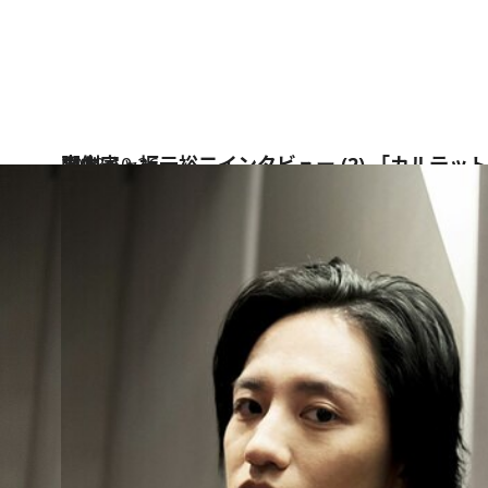
2018.10.26
脚本家・坂元裕二インタビュー (2) 「カルテット」キャスティングの裏側
カルチャー