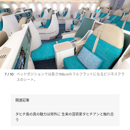
7 / 10
ベッドポジションでは長さ198cmのフルフラットになるビジネスクラ
スのシート。
関連記事
タヒチ島の真の魅力は郊外に 生来の芸術家タヒチアンと触れ合
う