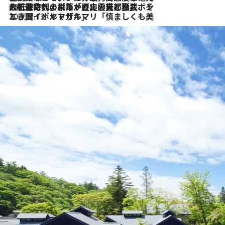
2026.7.21
大航海時代の栄華から、震災、独裁、そして革命へ。ポルトガル・首都リスボンの石畳に刻まれた「歴史の光と影」
2026.7.13
エッセイ・ヤマザキマリ「慎ましくも美しき国 ポルトガル」