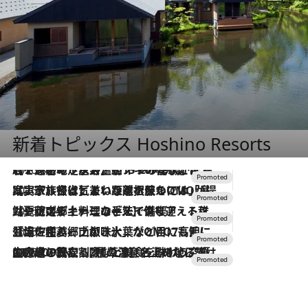
新着トピックス Hoshino Resorts
2026.8.7
【トンボの足水浴】ヒノキの香りに包まれて涼感マックス！約13℃の湧水かけ流しを避暑地「星野温泉 トンボの湯」で体験
2026.7.31
【ホテル帰省】という選択肢をOMOが提案。家族とほどよい距離を保つには「昼は実家、夜は気兼ねなくホテルで！」
2026.7.24
【夏限定ディナーコース】旬を迎える稚鮎や花ズッキーニなどをイタリア・トスカーナの郷土料理の手法で満喫！
2026.7.17
「土佐和ハーブかき氷」がOMO7高知に登場！生姜、山椒、大葉など目にも舌にも涼を呼ぶ郷土の味
2026.7.10
NEW OPEN！【界 草津】名湯の地に誕生。趣の異なる2種の温泉と上州ならではの会席・蕎麦割烹など美食を味わう究極の癒やし旅