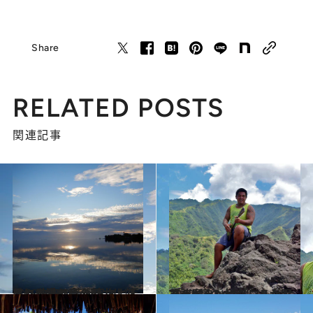
Share
RELATED POSTS
関連記事
2019.9.3
タヒチ島の真の魅力は郊外に 生来の芸術家タヒチアンと触れ合う
旅＆お出かけ
2019.9.2
ゴーギャンやブレルが眠る “人類の大地”マルケサス諸島
旅＆お出かけ