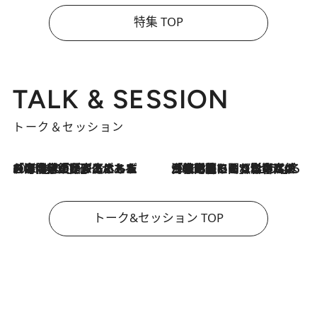
特集 TOP
TALK & SESSION
トーク＆セッション
2026.8.3
「今後値上げがあるとすれば…」「リスクがあるのは今年の冬」エネルギー専門家が語る、ホルムズ海峡封鎖が家庭にもたらす“ある心配”
2026.8.3
「住宅建てられない…」「サーチャージ料の高値が続いている」ホルムズ海峡封鎖による影響はいつまで続く？《エネルギー専門家に聞く“どうなる日本の暮らし”》
トーク&セッション TOP