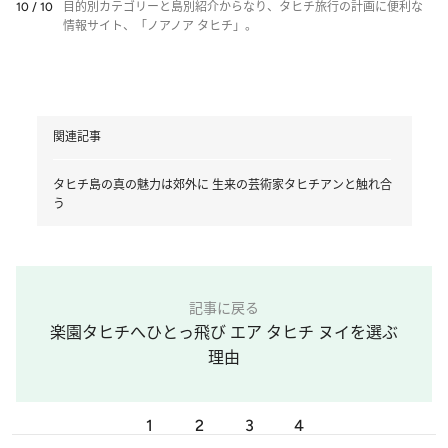
10 / 10
目的別カテゴリーと島別紹介からなり、タヒチ旅行の計画に便利な
情報サイト、「ノアノア タヒチ」。
関連記事
タヒチ島の真の魅力は郊外に 生来の芸術家タヒチアンと触れ合
う
記事に戻る
楽園タヒチへひとっ飛び エア タヒチ ヌイを選ぶ
理由
1
2
3
4