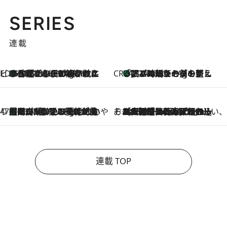
SERIES
連載
ビューティいいもの集め EDITORS' BEST
35℃超えの日の夜、枕にひと吹き！ BAUMのルームスプレーが、ひのきの香りで心まで解きほぐす
10 Minutes Ago
CREA'S CHOICE
「眠る時刻をセットする」——眠りの前を整える、バルミューダの新しいアプローチ
10 Minutes Ago
47都道府県の手みやげ ひんやりスイーツで夏を満喫
【岡山県】この夏絶対食べたい 冷やしておいしいおやつ3選 フルーツが主役のプリンやアイスが勢揃い
10 Minutes Ago
そおだよおこの関西おいしい、おやつ紀行
2026.8.9
［大阪府箕面市］一皿一皿目の前で仕上げられる、料理を巧みに組み込んだアシェットデセールコース「ミチル アシェット デセール（Michiru assiette dessert）」
連載 TOP