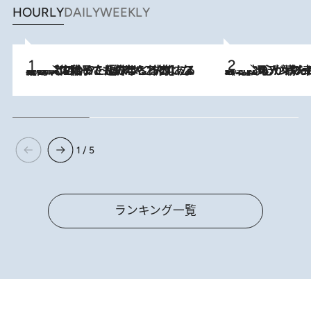
HOURLY
DAILY
WEEKLY
2026.8.5
【阿川佐和子さんの年とる力】なぜ70代で始めた趣味は“こんなに楽しい”のか？ ピアノ、俳句…スランプに陥っても続けられる“ある秘訣”とは
2026.8.8
《北欧の人々の幸福度が高いのは…》元デンマーク親善大使が出会った“心が満たされる暮らし”「いいかげんにヒュッゲしなさい！」
1 / 5
ランキング一覧