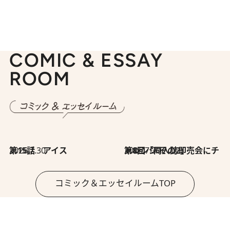
COMIC & ESSAY
ROOM
2026.7.30
第15話 アイス
2026.7.30
第8回「同人誌即売会にチャレンジ その2」
コミック＆エッセイルームTOP