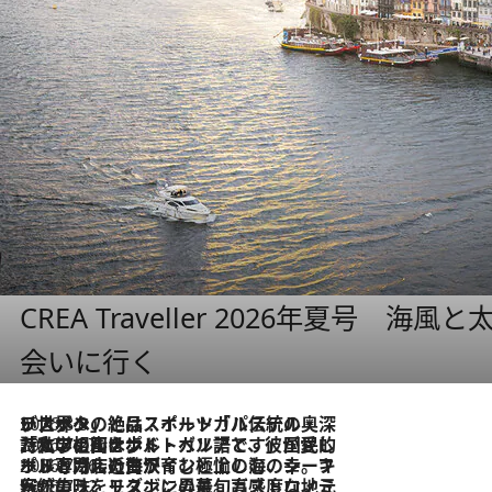
CREA Traveller 2026年夏号
会いに行く
2026.8.8
リスボンの絶品スイーツ「パステル・デ・ナタ」とは？ポルトガル伝統の奥深い世界へ
2026.7.27
「私の祖国はポルトガル語です」国民的詩人フェルナンド・ペソアと、彼が愛した文学の街を歩く
2026.7.26
ポルトガル近海が育む極上の海の幸。キリリと冷えた白ワインと愉しむ、シーフード専門店の贅沢
2026.7.22
伝統の味をモダンに昇華。高感度な地元客が集う、リスボンの最旬ガストロノミー