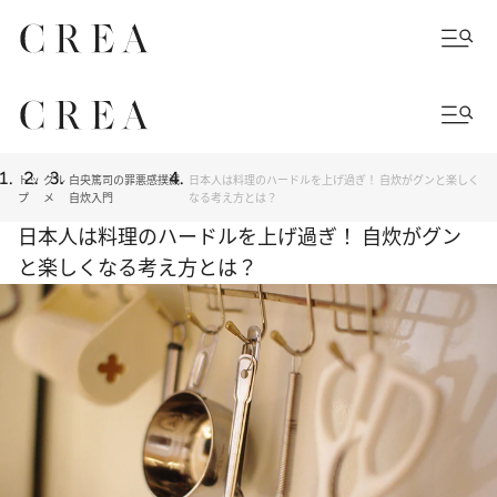
トッ
グル
白央篤司の罪悪感撲滅
日本人は料理のハードルを上げ過ぎ！ 自炊がグンと楽しく
プ
メ
自炊入門
なる考え方とは？
日本人は料理のハードルを上げ過ぎ！ 自炊がグン
と楽しくなる考え方とは？