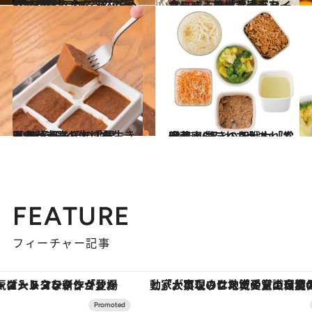
2019.4.12
女は料理できて当然と思ってない？ 心に“エア義母”を飼っているあなたへ
グルメ
2019.3.17
スーパーの「冷凍ドライカレー」を栄養満点な一食にする簡単アイデア
グルメ
2018.12.29
医者が考案した「長生きみそ汁」 みその効果と“みそ玉”の作り方
グルメ
2016.4.15
冷蔵庫にこれさえあれば安心！ 驚きの即戦力「常備菜」6品レシピ
グルメ
FEATURE
フィーチャー記事
「大事なのは地域の意識を変えること」。ロレックス賞受賞の自然保護活動家が実現させたナイジェリアの自然環境の復活