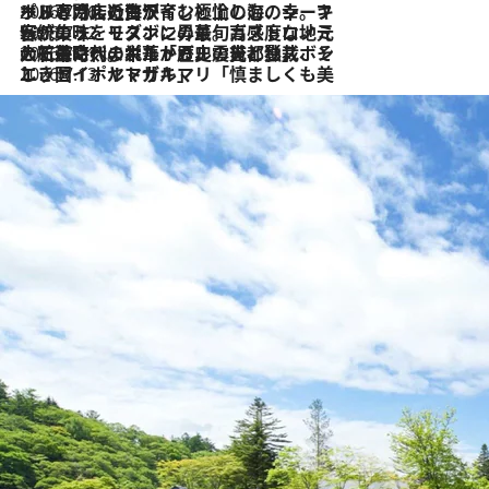
2026.7.26
ポルトガル近海が育む極上の海の幸。キリリと冷えた白ワインと愉しむ、シーフード専門店の贅沢
2026.7.22
伝統の味をモダンに昇華。高感度な地元客が集う、リスボンの最旬ガストロノミー
2026.7.21
大航海時代の栄華から、震災、独裁、そして革命へ。ポルトガル・首都リスボンの石畳に刻まれた「歴史の光と影」
2026.7.13
エッセイ・ヤマザキマリ「慎ましくも美しき国 ポルトガル」