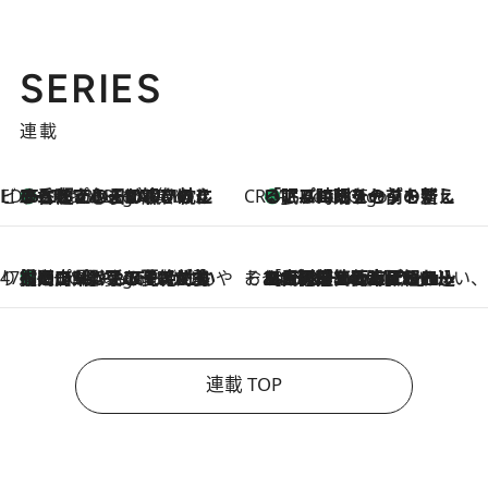
SERIES
連載
ビューティいいもの集め EDITORS' BEST
35℃超えの日の夜、枕にひと吹き！ BAUMのルームスプレーが、ひのきの香りで心まで解きほぐす
2 Hours Ago
CREA'S CHOICE
「眠る時刻をセットする」——眠りの前を整える、バルミューダの新しいアプローチ
2 Hours Ago
47都道府県の手みやげ ひんやりスイーツで夏を満喫
【岡山県】この夏絶対食べたい 冷やしておいしいおやつ3選 フルーツが主役のプリンやアイスが勢揃い
2 Hours Ago
そおだよおこの関西おいしい、おやつ紀行
2026.8.9
［大阪府箕面市］一皿一皿目の前で仕上げられる、料理を巧みに組み込んだアシェットデセールコース「ミチル アシェット デセール（Michiru assiette dessert）」
連載 TOP