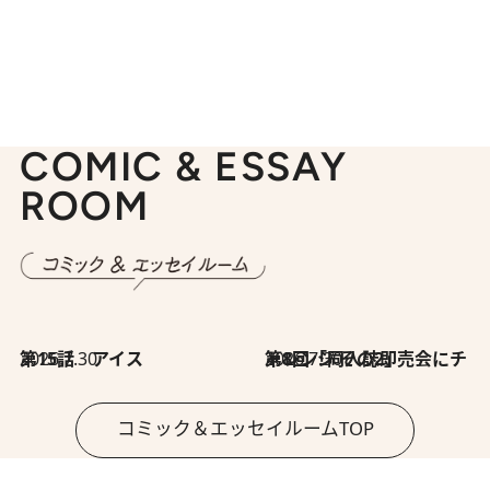
COMIC & ESSAY
ROOM
2026.7.30
第15話 アイス
2026.7.30
第8回「同人誌即売会にチャレンジ その2」
コミック＆エッセイルームTOP