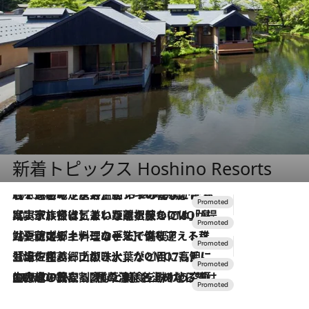
新着トピックス Hoshino Resorts
2026.8.7
【トンボの足水浴】ヒノキの香りに包まれて涼感マックス！約13℃の湧水かけ流しを避暑地「星野温泉 トンボの湯」で体験
2026.7.31
【ホテル帰省】という選択肢をOMOが提案。家族とほどよい距離を保つには「昼は実家、夜は気兼ねなくホテルで！」
2026.7.24
【夏限定ディナーコース】旬を迎える稚鮎や花ズッキーニなどをイタリア・トスカーナの郷土料理の手法で満喫！
2026.7.17
「土佐和ハーブかき氷」がOMO7高知に登場！生姜、山椒、大葉など目にも舌にも涼を呼ぶ郷土の味
2026.7.10
NEW OPEN！【界 草津】名湯の地に誕生。趣の異なる2種の温泉と上州ならではの会席・蕎麦割烹など美食を味わう究極の癒やし旅