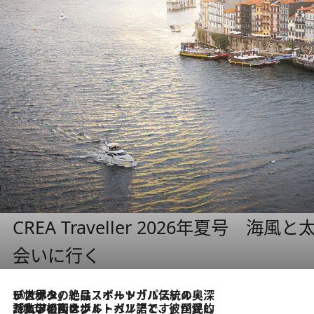
CREA Traveller 2026年夏号
会いに行く
2026.8.8
リスボンの絶品スイーツ「パステル・デ・ナタ」とは？ポルトガル伝統の奥深い世界へ
2026.7.27
「私の祖国はポルトガル語です」国民的詩人フェルナンド・ペソアと、彼が愛した文学の街を歩く