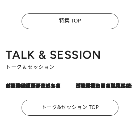
特集 TOP
TALK & SESSION
トーク＆セッション
2026.8.3
「今後値上げがあるとすれば…」「リスクがあるのは今年の冬」エネルギー専門家が語る、ホルムズ海峡封鎖が家庭にもたらす“ある心配”
2026.8.3
「住宅建てられない…」「サーチャージ料の高値が続いている」ホルムズ海峡封鎖による影響はいつまで続く？《エネルギー専門家に聞く“どうなる日本の暮らし”》
トーク&セッション TOP