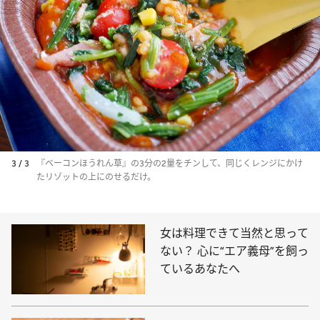
3 / 3
『ベーコンほうれん草』の3分の2量をチンして、同じくレンジにかけ
たリゾットの上にのせるだけ。
女は料理できて当然と思って
ない？ 心に“エア義母”を飼っ
ているあなたへ