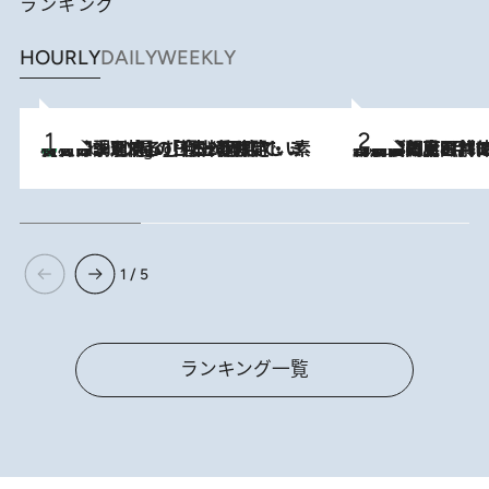
ランキング
HOURLY
DAILY
WEEKLY
【大分・別府】「今一番おいしい食材を調理する」1日2組限定・ミシュラン2ツ星の日本料理店で、素材と四季を愉しむ極上の時間
2 Hours Ago
2026.8.8
「最後に見られてよかった」上野動物園の東園パンダ舎が解体前に特別公開。8月16日まで延長されたパネル展と共に辿る“半世紀”のパンダ飼育《解体工事の図面あり》
1 / 5
ランキング一覧