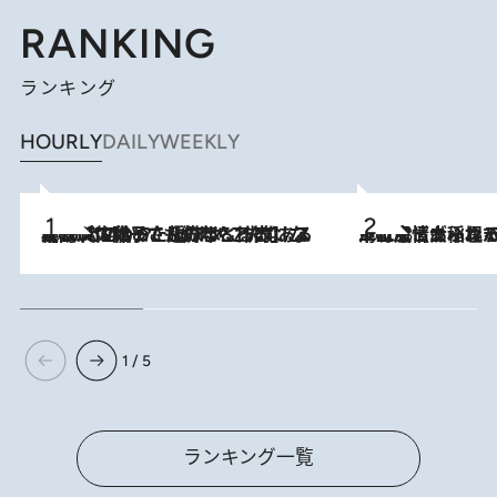
RANKING
ランキング
HOURLY
DAILY
WEEKLY
2026.8.5
【阿川佐和子さんの年とる力】なぜ70代で始めた趣味は“こんなに楽しい”のか？ ピアノ、俳句…スランプに陥っても続けられる“ある秘訣”とは
2026.8.5
下町風情あふれる台北屈指の人気エリア・大稲埕でセンスのいい台湾土産《ヴィン
1 / 5
ランキング一覧