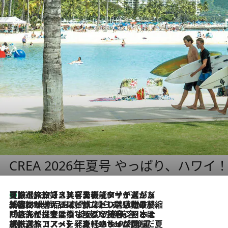
CREA 2026年夏号 やっぱり、ハワイ
【厳選旅コスメ】「多機能アイテムがメイン！」旅好き美容エディターが選んだ夏旅ベストコスメを発表【Mサイズジップ】
2026.8.7
2026.8.6
「荷物が増えるほど旅ストレスは増す」美容ジャーナリストがたどり着いた最終結論。“化粧品を劇的に減らす”感動の凝縮美容とは
2026.8.6
「旅先には金髪ウィッグを持参」日本と同じメイクでは損してる!? 美容ジャーナリストが提案する“掟破りの旅美容”とは
2026.8.6
【厳選旅コスメ】「身軽さ＆UV対策重視！」ヘアアーティストshucoが選んだ夏旅ベストコスメを発表【Mサイズジップ】