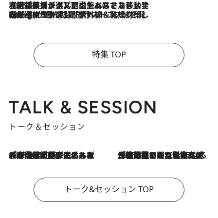
2026.8.5
【厳選旅コスメ】国内をあちこち移動する河井菜摘が選んだ夏旅ベストコスメ発表！「リラックスアイテムはマスト」【Mサイズジップ】
2026.8.4
【厳選旅コスメ】「紫外線＆乾燥対策しながらメイク感も！」ヘア＆メイクGeorgeが選んだ夏旅ベストコスメを発表！【Mサイズジップ】
特集 TOP
TALK & SESSION
トーク＆セッション
2026.8.3
「今後値上げがあるとすれば…」「リスクがあるのは今年の冬」エネルギー専門家が語る、ホルムズ海峡封鎖が家庭にもたらす“ある心配”
2026.8.3
「住宅建てられない…」「サーチャージ料の高値が続いている」ホルムズ海峡封鎖による影響はいつまで続く？《エネルギー専門家に聞く“どうなる日本の暮らし”》
トーク&セッション TOP