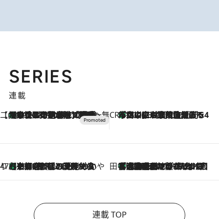
SERIES
連載
【CREA×星野リゾート】唯一無二。癒しと発見が待つ場所へ
【トンボの足水浴】ヒノキの香りに包まれて涼感マックス！約13℃の湧水かけ流しを避暑地「星野温泉 トンボの湯」で体験
2026.8.7
CREA'S CHOICE
「立川にも歌舞伎があるんだよ」 片岡仁左衛門・市川中車ら豪華座組みで4年目の立川立飛歌舞伎へ
2026.8.7
47都道府県の手みやげ ひんやりスイーツで夏を満喫
【京都府】この夏絶対食べたい 冷やしておいしいおやつ3選 ひと口目から心を掴む新緑のテリーヌ
2026.8.7
田中稲の勝手に再ブーム
「湘南乃風に憧れて」観客大盛上がりの“タオル回し”に、ラッパー顔負けの高速歌唱まで…さだまさし（74）のアグレッシブすぎる現在地
2026.8.7
連載 TOP