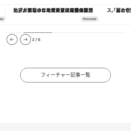
「星のや富士」でデジタルデトックス。冨士信仰の歴史を辿り、心身を調える。
ヴァシュロン・コンスタンタン
3
/
6
フィーチャー記事一覧