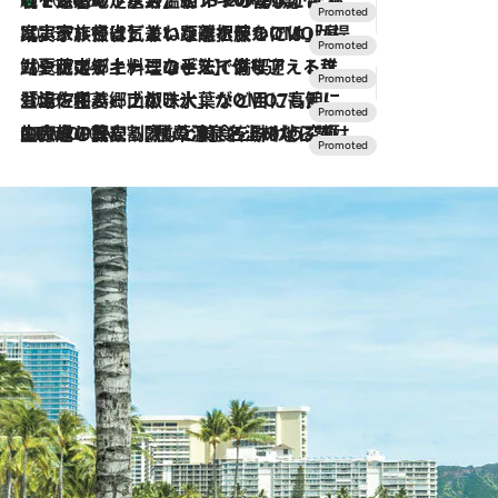
【トンボの足水浴】ヒノキの香りに包まれて涼感マックス！約13℃の湧水かけ流しを避暑地「星野温泉 トンボの湯」で体験
2026.8.7
2026.7.31
【ホテル帰省】という選択肢をOMOが提案。家族とほどよい距離を保つには「昼は実家、夜は気兼ねなくホテルで！」
2026.7.24
【夏限定ディナーコース】旬を迎える稚鮎や花ズッキーニなどをイタリア・トスカーナの郷土料理の手法で満喫！
2026.7.17
「土佐和ハーブかき氷」がOMO7高知に登場！生姜、山椒、大葉など目にも舌にも涼を呼ぶ郷土の味
2026.7.10
NEW OPEN！【界 草津】名湯の地に誕生。趣の異なる2種の温泉と上州ならではの会席・蕎麦割烹など美食を味わう究極の癒やし旅