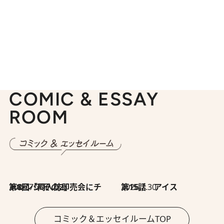
COMIC & ESSAY
ROOM
2026.7.30
第8回「同人誌即売会にチャレンジ その2」
2026.7.30
第15話 アイス
コミック＆エッセイルームTOP