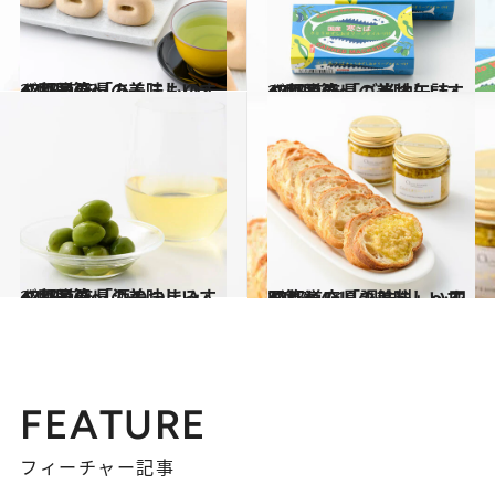
2018.4.22
47都道府県の美味しいすぐれもの 「あんこもの」～四国篇～
グルメ
2018.3.4
47都道府県の美味しいすぐれもの 「ご当地缶詰」～四国篇～
グルメ
2018.1.7
47都道府県の美味しいすぐれもの 「酒のつまみ」～四国篇～
グルメ
2017.11.19
47都道府県の美味しいすぐれもの 「調味料」～四国篇～
グルメ
FEATURE
フィーチャー記事