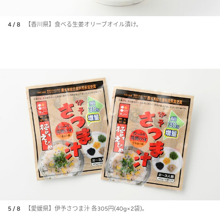
4 / 8
【香川県】食べる生姜オリーブオイル漬け。
5 / 8
【愛媛県】伊予さつま汁 各305円(40g×2袋)。