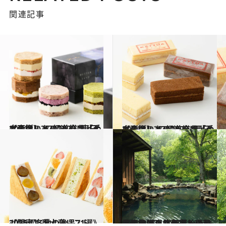
関連記事
2024.12.27
【画像】 47都道府県「手土産グルメ」2025 “東日本の旨いもの”を総まとめ
グルメ
2024.12.27
【画像】 47都道府県「手土産グルメ」2025 “西日本の旨いもの”を総まとめ
グルメ
2024.12.29
【関東】手土産リスト2025《各地の逸品21選》
グルメ
2024.12.28
【保存版・北海道＆東北】ひとりにやさしい温泉宿11選｜宮沢賢治の作品に登場した名宿も。秘湯の旅は東北へ！
旅＆お出かけ