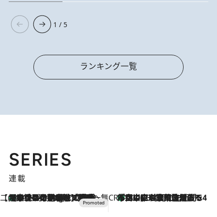
1 / 5
ランキング一覧
SERIES
連載
【CREA×星野リゾート】唯一無二。癒しと発見が待つ場所へ
【トンボの足水浴】ヒノキの香りに包まれて涼感マックス！約13℃の湧水かけ流しを避暑地「星野温泉 トンボの湯」で体験
10 Hours Ago
CREA'S CHOICE
「立川にも歌舞伎があるんだよ」 片岡仁左衛門・市川中車ら豪華座組みで4年目の立川立飛歌舞伎へ
2026.8.7