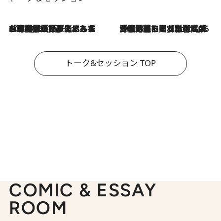
2026.8.3
「今後値上げがあるとすれば…」「リスクがあるのは今年の冬」エネルギー専門家が語る、ホルムズ海峡封鎖が家庭にもたらす“ある心配”
2026.8.3
「住宅建てられない…」「サーチャージ料の高値が続いている」ホルムズ海峡封鎖による影響はいつまで続く？《エネルギー専門家に聞く“どうなる日本の暮らし”》
トーク&セッション TOP
COMIC & ESSAY
ROOM