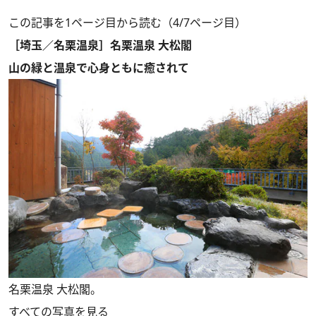
この記事を1ページ目から読む（4/7ページ目）
［埼玉／名栗温泉］名栗温泉 大松閣
山の緑と温泉で心身ともに癒されて
名栗温泉 大松閣。
すべての写真を見る