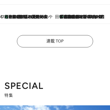
47都道府県の手みやげ ひんやりスイーツで夏を満喫
【京都府】この夏絶対食べたい 冷やしておいしいおやつ3選 ひと口目から心を掴む新緑のテリーヌ
2026.8.7
田中稲の勝手に再ブーム
「湘南乃風に憧れて」観客大盛上がりの“タオル回し”に、ラッパー顔負けの高速歌唱まで…さだまさし（74）のアグレッシブすぎる現在地
2026.8.7
連載 TOP
SPECIAL
特集