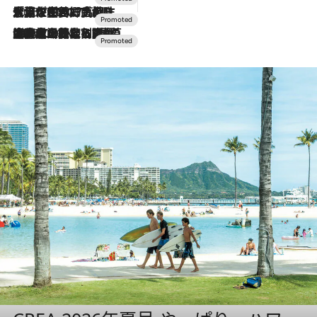
2026.7.17
「土佐和ハーブかき氷」がOMO7高知に登場！生姜、山椒、大葉など目にも舌にも涼を呼ぶ郷土の味
2026.7.10
NEW OPEN！【界 草津】名湯の地に誕生。趣の異なる2種の温泉と上州ならではの会席・蕎麦割烹など美食を味わう究極の癒やし旅