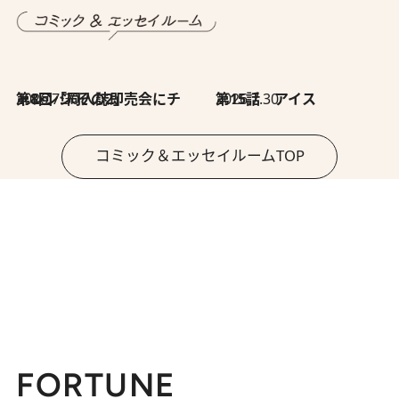
2026.7.30
第8回「同人誌即売会にチャレンジ その2」
2026.7.30
第15話 アイス
コミック＆エッセイルームTOP
FORTUNE