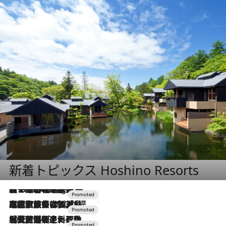
新着トピックス Hoshino Resorts
【トンボの足水浴】ヒノキの香りに包まれて涼感マックス！約13℃の湧水かけ流しを避暑地「星野温泉 トンボの湯」で体験
10 Hours Ago
2026.7.31
【ホテル帰省】という選択肢をOMOが提案。家族とほどよい距離を保つには「昼は実家、夜は気兼ねなくホテルで！」
2026.7.24
【夏限定ディナーコース】旬を迎える稚鮎や花ズッキーニなどをイタリア・トスカーナの郷土料理の手法で満喫！