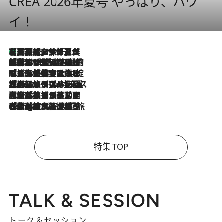
CREA 2026年夏号 やっぱり、ハワ
イ！
【厳選旅コスメ】「多機能アイテムがメイン！」旅好き美容エディターが選んだ夏旅ベストコスメを発表【Mサイズジップ】
2026.8.7
2026.8.6
「荷物が増えるほど旅ストレスは増す」美容ジャーナリストがたどり着いた最終結論。“化粧品を劇的に減らす”感動の凝縮美容とは
2026.8.6
「旅先には金髪ウィッグを持参」日本と同じメイクでは損してる!? 美容ジャーナリストが提案する“掟破りの旅美容”とは
2026.8.6
【厳選旅コスメ】「身軽さ＆UV対策重視！」ヘアアーティストshucoが選んだ夏旅ベストコスメを発表【Mサイズジップ】
2026.8.5
【厳選旅コスメ】国内をあちこち移動する河井菜摘が選んだ夏旅ベストコスメ発表！「リラックスアイテムはマスト」【Mサイズジップ】
2026.8.4
【厳選旅コスメ】「紫外線＆乾燥対策しながらメイク感も！」ヘア＆メイクGeorgeが選んだ夏旅ベストコスメを発表！【Mサイズジップ】
特集 TOP
TALK & SESSION
トーク＆セッション