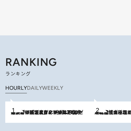
RANKING
ランキング
HOURLY
DAILY
WEEKLY
メントールやエタノールは不使用。ピジョンより、マイルドな冷感成分で肌温度をマイナス3℃まで下げる「ごきげんクール ひんやりアクアミスト」を3名様にプレゼント
2026.8.7
2026.8.5
下町風情あふれる台北屈指の人気エリア・大稲埕でセンスのいい台湾土産《ヴィン