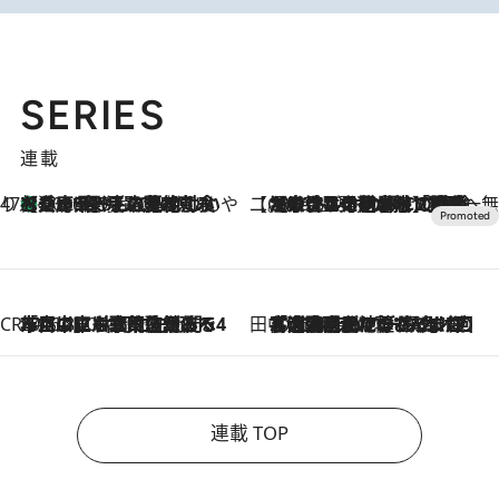
SERIES
連載
47都道府県の手みやげ ひんやりスイーツで夏を満喫
【兵庫県】この夏絶対食べたい 冷やしておいしいおやつ3選 淡路島の恵みをジェラートに集約
2026.8.8
【CREA×星野リゾート】唯一無二。癒しと発見が待つ場所へ
2026.8.7
【トンボの足水浴】ヒノキの香りに包まれて涼感マックス！約13℃の湧水かけ流しを避暑地「星野温泉 トンボの湯」で体験
CREA'S CHOICE
2026.8.7
「立川にも歌舞伎があるんだよ」 片岡仁左衛門・市川中車ら豪華座組みで4年目の立川立飛歌舞伎へ
田中稲の勝手に再ブーム
2026.8.7
「湘南乃風に憧れて」観客大盛上がりの“タオル回し”に、ラッパー顔負けの高速歌唱まで…さだまさし（74）のアグレッシブすぎる現在地
連載 TOP