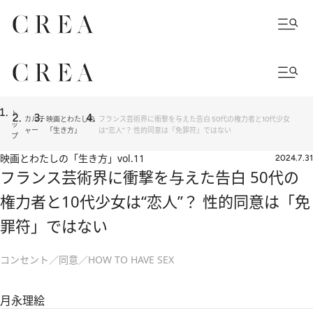
ト
カルチ
映画とわたしの
フランス芸術界に衝撃を与えた告白 50代の権力者と10代少女
ッ
ャー
「生き方」
は“恋人”？ 性的同意は「免罪符」ではない
プ
映画とわたしの「生き方」
vol.11
2024.7.31
フランス芸術界に衝撃を与えた告白 50代の
権力者と10代少女は“恋人”？ 性的同意は「免
罪符」ではない
コンセント／同意／HOW TO HAVE SEX
月永理絵