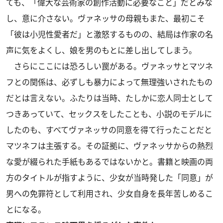
ても、「偉大な芸術家の創作活動に必要なこと」だとみな
し、意に介さない。ヴァネッサの母親もまた、最初こそ
「彼は小児性愛者だ」と激怒するものの、結局は作家の名
声に気をよくし、娘を男のもとに差し出してしまう。
さらにここには恐ろしい罠がある。ヴァネッサとマツネ
フとの関係は、必ずしも暴力によって無理強いされたもの
だとは言えない。ふたりは当時、たしかに恋人同士として
つきあっていて、セックスをしたことも、小説のモデルに
したのも、すべてヴァネッサの同意を得て行ったことだと
マツネフは主張する。その証拠に、ヴァネッサからの熱烈
な愛が綴られた手紙もあるではないかと。書籍と映画の両
方のタイトルが指すように、少女が当時発した「同意」が
男への免罪符として利用され、少女自身を長年苦しめるこ
とになる。