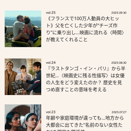
vol.25
2025.09.30
《フランスで100万人動員の大ヒッ
ト》父を亡くした少年が“チーズ作
り”に乗り出し…映画に流れる〈時間〉
が教えてくれること
vol.24
2025.08.30
『ラストタンゴ・イン・パリ』から半
世紀…〈映画史に残る性描写〉は女優
の人生をどう変えたのか？ 歴史を見
つめ直すことの意味を考える
vol.23
2025.07.27
年齢や家庭環境が違っても…地方から
大都会に出てきた“名前のない女性た