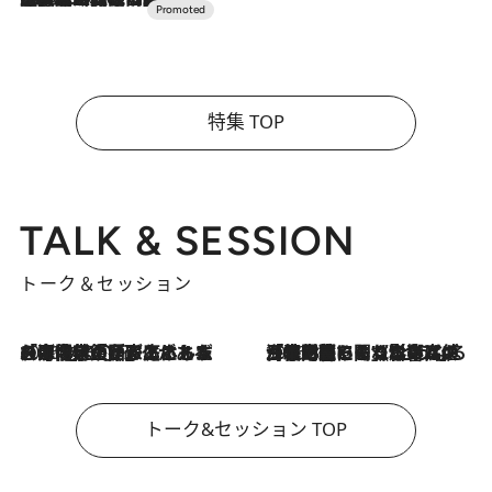
特集 TOP
TALK & SESSION
トーク＆セッション
2026.8.3
「今後値上げがあるとすれば…」「リスクがあるのは今年の冬」エネルギー専門家が語る、ホルムズ海峡封鎖が家庭にもたらす“ある心配”
2026.8.3
「住宅建てられない…」「サーチャージ料の高値が続いている」ホルムズ海峡封鎖による影響はいつまで続く？《エネルギー専門家に聞く“どうなる日本の暮らし”》
トーク&セッション TOP