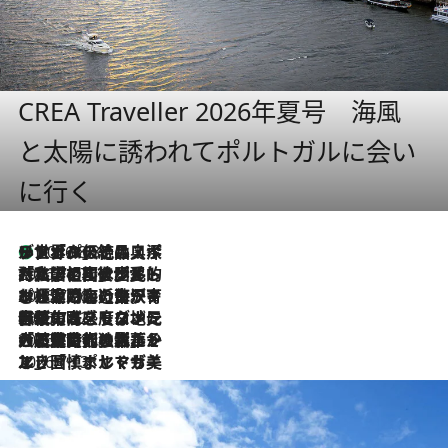
CREA Traveller 2026年夏号 海風
と太陽に誘われてポルトガルに会い
に行く
リスボンの絶品スイーツ「パステル・デ・ナタ」とは？ポルトガル伝統の奥深い世界へ
2026.8.8
2026.7.27
「私の祖国はポルトガル語です」国民的詩人フェルナンド・ペソアと、彼が愛した文学の街を歩く
2026.7.26
ポルトガル近海が育む極上の海の幸。キリリと冷えた白ワインと愉しむ、シーフード専門店の贅沢
2026.7.22
伝統の味をモダンに昇華。高感度な地元客が集う、リスボンの最旬ガストロノミー
2026.7.21
大航海時代の栄華から、震災、独裁、そして革命へ。ポルトガル・首都リスボンの石畳に刻まれた「歴史の光と影」
2026.7.13
エッセイ・ヤマザキマリ「慎ましくも美しき国 ポルトガル」