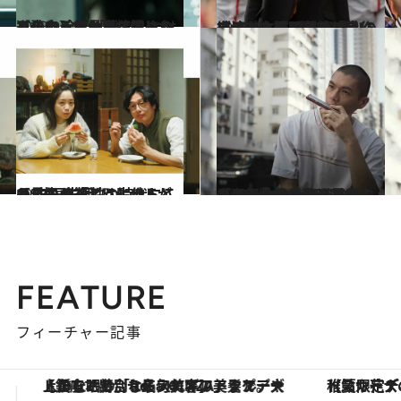
2023.9.10
【このシリーズを初めから読む】労働を搾取されてしまう少女と、信じる道を歩み、仕事に辿りつく少女 今、「働く」とはどういうことか
カルチャー
2023.10.24
【#2】レイプ被害者へのゾッとする眼差し「自作自演」と疑われても闘い続けた女性が最後に手にする“救い”とは
カルチャー
2023.11.30
【#3】多様性の時代にこそ見失う「どう生きるか？」の答えは、他人との“共同生活”にヒントがあるかも
カルチャー
2023.12.30
【#4】コロナ禍で失業した母親、路上生活を守るために社会と闘う薬物中毒者…いま香港映画が「弱者の尊厳」を描く
カルチャー
FEATURE
フィーチャー記事
【夏限定ディナーコース】旬を迎える稚鮎や花ズッキーニなどをイタリア・トスカーナの郷土料理の手法で満喫！