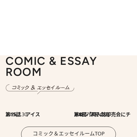
COMIC & ESSAY
ROOM
2026.7.30
第15話 アイス
2026.7.30
第8回「同人誌即売会にチャレンジ その2」
コミック＆エッセイルームTOP