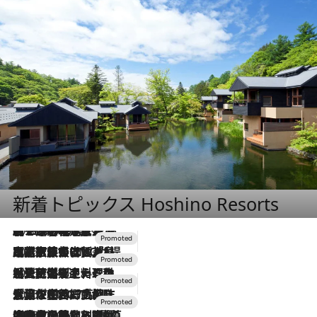
新着トピックス Hoshino Resorts
2026.8.7
【トンボの足水浴】ヒノキの香りに包まれて涼感マックス！約13℃の湧水かけ流しを避暑地「星野温泉 トンボの湯」で体験
2026.7.31
【ホテル帰省】という選択肢をOMOが提案。家族とほどよい距離を保つには「昼は実家、夜は気兼ねなくホテルで！」
2026.7.24
【夏限定ディナーコース】旬を迎える稚鮎や花ズッキーニなどをイタリア・トスカーナの郷土料理の手法で満喫！
2026.7.17
「土佐和ハーブかき氷」がOMO7高知に登場！生姜、山椒、大葉など目にも舌にも涼を呼ぶ郷土の味
2026.7.10
NEW OPEN！【界 草津】名湯の地に誕生。趣の異なる2種の温泉と上州ならではの会席・蕎麦割烹など美食を味わう究極の癒やし旅