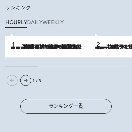
ランキング
HOURLY
DAILY
WEEKLY
「最後に見られてよかった」上野動物園の東園パンダ舎が解体前に特別公開。8月16日まで延長されたパネル展と共に辿る“半世紀”のパンダ飼育《解体工事の図面あり》
2026.8.8
2026.8.5
【阿川佐和子さんの年とる力】なぜ70代で始めた趣味は“こんなに楽しい”のか？ ピアノ、俳句…スランプに陥っても続けられる“ある秘訣”とは
1 / 5
ランキング一覧