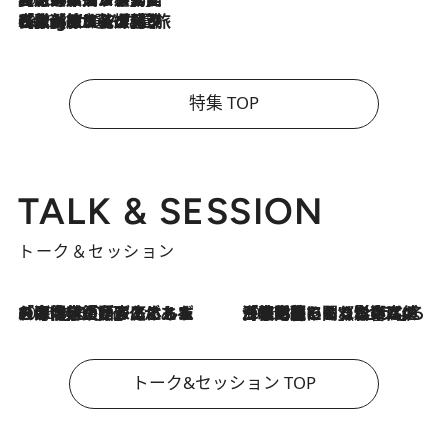
2026.8.4
【厳選旅コスメ】「紫外線＆乾燥対策しながらメイク感も！」ヘア＆メイクGeorgeが選んだ夏旅ベストコスメを発表！【Mサイズジップ】
特集 TOP
TALK & SESSION
トーク＆セッション
2026.8.3
「今後値上げがあるとすれば…」「リスクがあるのは今年の冬」エネルギー専門家が語る、ホルムズ海峡封鎖が家庭にもたらす“ある心配”
2026.8.3
「住宅建てられない…」「サーチャージ料の高値が続いている」ホルムズ海峡封鎖による影響はいつまで続く？《エネルギー専門家に聞く“どうなる日本の暮らし”》
トーク&セッション TOP