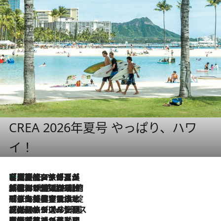
CREA 2026年夏号 やっぱり、ハワ
イ！
【厳選旅コスメ】「多機能アイテムがメイン！」旅好き美容エディターが選んだ夏旅ベストコスメを発表【Mサイズジップ】
2026.8.7
2026.8.6
「荷物が増えるほど旅ストレスは増す」美容ジャーナリストがたどり着いた最終結論。“化粧品を劇的に減らす”感動の凝縮美容とは
2026.8.6
「旅先には金髪ウィッグを持参」日本と同じメイクでは損してる!? 美容ジャーナリストが提案する“掟破りの旅美容”とは
2026.8.6
【厳選旅コスメ】「身軽さ＆UV対策重視！」ヘアアーティストshucoが選んだ夏旅ベストコスメを発表【Mサイズジップ】
2026.8.5
【厳選旅コスメ】国内をあちこち移動する河井菜摘が選んだ夏旅ベストコスメ発表！「リラックスアイテムはマスト」【Mサイズジップ】