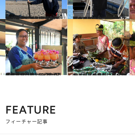
2024.4.20
100年前は農場だった？ 億万長者の隠れ家「マリブビーチ」 セレブたちがこの地を愛する理由とは
旅＆お出かけ
2024.4.6
南太平洋の海辺のライフスタイルを満喫するなら「ヌメア」で決まり！ ニューカレドニアの最旬スポットは？
旅＆お出かけ
2024.3.23
「雨水5万リットルを水道代わりに」 ニューカレドニア【ウベア】に住む 日本人女性が教えてくれた島の暮らし
旅＆お出かけ
2024.2.24
モアラビーチには遊びにくるジュゴンもニューカレドニアの素顔に出会う旅
旅＆お出かけ
FEATURE
フィーチャー記事