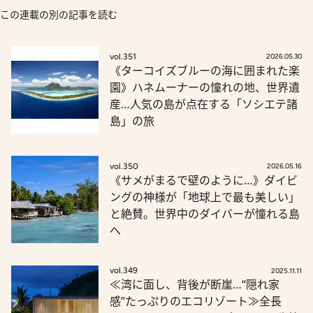
この連載の別の記事を読む
vol.351
2026.05.30
《ターコイズブルーの海に囲まれた楽
園》ハネムーナーの憧れの地、世界遺
産…人気の島が点在する「ソシエテ諸
島」の旅
vol.350
2026.05.16
《サメがまるで壁のように…》ダイビ
ングの神様が「地球上で最も美しい」
と絶賛。世界中のダイバーが憧れる島
へ
vol.349
2025.11.11
≪湾に面し、背後が断崖…“隠れ家
感”たっぷりのエコリゾート≫全長