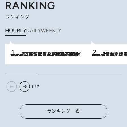
RANKING
ランキング
HOURLY
DAILY
WEEKLY
メントールやエタノールは不使用。ピジョンより、マイルドな冷感成分で肌温度をマイナス3℃まで下げる「ごきげんクール ひんやりアクアミスト」を3名様にプレゼント
2026.8.7
2026.8.5
下町風情あふれる台北屈指の人気エリア・大稲埕でセンスのいい台湾土産《ヴィン
1 / 5
ランキング一覧