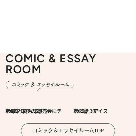
COMIC & ESSAY
ROOM
2026.7.30
第8回「同人誌即売会にチャレンジ その2」
2026.7.30
第15話 アイス
コミック＆エッセイルームTOP