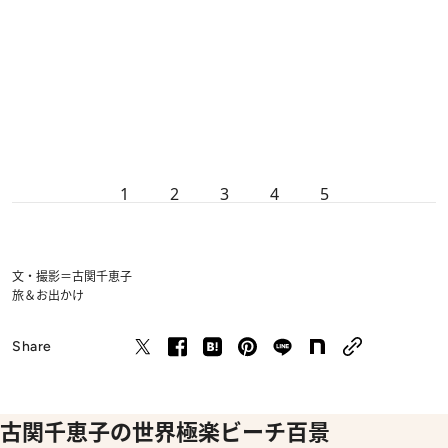
1
2
3
4
5
文・撮影＝古関千恵子
旅＆お出かけ
Share
古関千恵子の世界極楽ビーチ百景