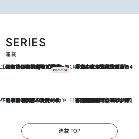
SERIES
連載
【CREA×星野リゾート】唯一無二。癒しと発見が待つ場所へ
【トンボの足水浴】ヒノキの香りに包まれて涼感マックス！約13℃の湧水かけ流しを避暑地「星野温泉 トンボの湯」で体験
11 Hours Ago
CREA'S CHOICE
「立川にも歌舞伎があるんだよ」 片岡仁左衛門・市川中車ら豪華座組みで4年目の立川立飛歌舞伎へ
2026.8.7
47都道府県の手みやげ ひんやりスイーツで夏を満喫
【京都府】この夏絶対食べたい 冷やしておいしいおやつ3選 ひと口目から心を掴む新緑のテリーヌ
2026.8.7
田中稲の勝手に再ブーム
「湘南乃風に憧れて」観客大盛上がりの“タオル回し”に、ラッパー顔負けの高速歌唱まで…さだまさし（74）のアグレッシブすぎる現在地
2026.8.7
連載 TOP