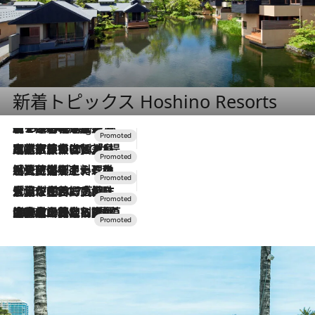
新着トピックス Hoshino Resorts
【トンボの足水浴】ヒノキの香りに包まれて涼感マックス！約13℃の湧水かけ流しを避暑地「星野温泉 トンボの湯」で体験
11 Hours Ago
2026.7.31
【ホテル帰省】という選択肢をOMOが提案。家族とほどよい距離を保つには「昼は実家、夜は気兼ねなくホテルで！」
2026.7.24
【夏限定ディナーコース】旬を迎える稚鮎や花ズッキーニなどをイタリア・トスカーナの郷土料理の手法で満喫！
2026.7.17
「土佐和ハーブかき氷」がOMO7高知に登場！生姜、山椒、大葉など目にも舌にも涼を呼ぶ郷土の味
2026.7.10
NEW OPEN！【界 草津】名湯の地に誕生。趣の異なる2種の温泉と上州ならではの会席・蕎麦割烹など美食を味わう究極の癒やし旅