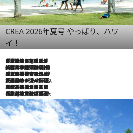
CREA 2026年夏号 やっぱり、ハワ
イ！
【厳選旅コスメ】「多機能アイテムがメイン！」旅好き美容エディターが選んだ夏旅ベストコスメを発表【Mサイズジップ】
1 Hour Ago
2026.8.6
「荷物が増えるほど旅ストレスは増す」美容ジャーナリストがたどり着いた最終結論。“化粧品を劇的に減らす”感動の凝縮美容とは
2026.8.6
「旅先には金髪ウィッグを持参」日本と同じメイクでは損してる!? 美容ジャーナリストが提案する“掟破りの旅美容”とは
2026.8.6
【厳選旅コスメ】「身軽さ＆UV対策重視！」ヘアアーティストshucoが選んだ夏旅ベストコスメを発表【Mサイズジップ】
2026.8.5
【厳選旅コスメ】国内をあちこち移動する河井菜摘が選んだ夏旅ベストコスメ発表！「リラックスアイテムはマスト」【Mサイズジップ】
2026.8.4
【厳選旅コスメ】「紫外線＆乾燥対策しながらメイク感も！」ヘア＆メイクGeorgeが選んだ夏旅ベストコスメを発表！【Mサイズジップ】