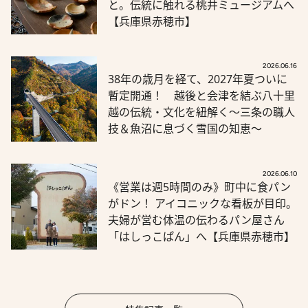
と。伝統に触れる桃井ミュージアムへ
【兵庫県赤穂市】
2026.06.16
38年の歳月を経て、2027年夏ついに
暫定開通！ 越後と会津を結ぶ八十里
越の伝統・文化を紐解く～三条の職人
技＆魚沼に息づく雪国の知恵～
2026.06.10
《営業は週5時間のみ》町中に食パン
がドン！ アイコニックな看板が目印。
夫婦が営む体温の伝わるパン屋さん
「はしっこぱん」へ【兵庫県赤穂市】