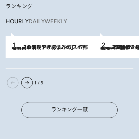
ランキング
HOURLY
DAILY
WEEKLY
2026.8.5
【西日本エリアを総まとめ】 47都道府県の手みやげ ひんやりスイーツで夏を満喫
2026.8.5
【阿川佐和子さんの年とる力】なぜ70代で始めた趣味は“こんなに楽しい”のか？ ピアノ、俳句…スランプに陥っても続けられる“ある秘訣”とは
1 / 5
ランキング一覧