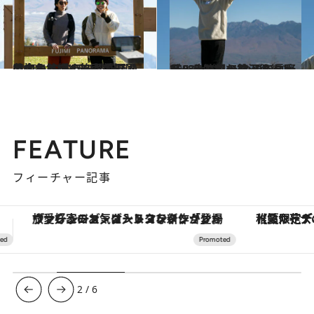
2023.12.15
黄金色に輝く一面の湿原の中へ やさしい陽だまりに抱かれて“チル” 長野県・入笠山の旅＜前編＞
ライフスタイル
2023.12.15
360°大パノラマ、八ヶ岳ブルーを望む 山頂でコーヒーを味わう贅沢！ 長野県・入笠山の旅＜後編＞
ライフスタイル
FEATURE
フィーチャー記事
【夏限定ディナーコース】旬を迎える稚鮎や花ズッキーニなどをイタリア・トスカーナの郷土料理の手法で満喫！
3
/
6