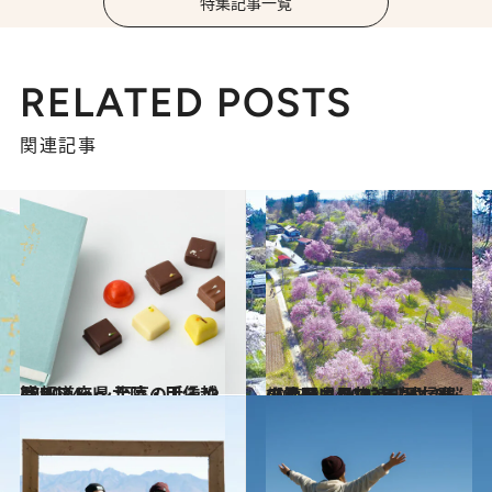
特集記事一覧
RELATED POSTS
関連記事
2024.1.2
47都道府県 至高の手みやげリスト ～北陸・甲信越篇 2024～
グルメ
2023.3.24
【長野県 2023年版】 春の絶景・風物詩6選 信州の注目エリア 小川村の桜山
旅＆お出かけ