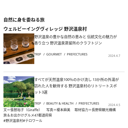
自然に身を委ねる旅
ウェルビーイングヴィレッジ 野沢温泉村
野沢温泉の豊かな自然の恵みと 伝統文化の魅力が
香り立つ 野沢温泉蒸留所のクラフトジン
TRIP
GOURMET
PREFECTURES
2024.4.7
すべてが天然温泉100％のかけ流し 13か所の外湯が
訪れた人を歓待する 野沢温泉村のリトリートスポ
ット3選
TRIP
BEAUTY & HEALTH
PREFECTURES
2024.4.5
文＝張替裕子（Giraffe） 写真＝榎本麻美 取材協力＝長野県観光機構
旅＆お出かけ
グルメ
47都道府県
#野沢温泉村
#テロワール