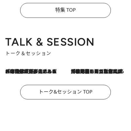
特集 TOP
TALK & SESSION
トーク＆セッション
2026.8.3
「今後値上げがあるとすれば…」「リスクがあるのは今年の冬」エネルギー専門家が語る、ホルムズ海峡封鎖が家庭にもたらす“ある心配”
2026.8.3
「住宅建てられない…」「サーチャージ料の高値が続いている」ホルムズ海峡封鎖による影響はいつまで続く？《エネルギー専門家に聞く“どうなる日本の暮らし”》
トーク&セッション TOP