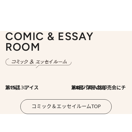
COMIC & ESSAY
ROOM
2026.7.30
第15話 アイス
2026.7.30
第8回「同人誌即売会にチャレンジ その2」
コミック＆エッセイルームTOP