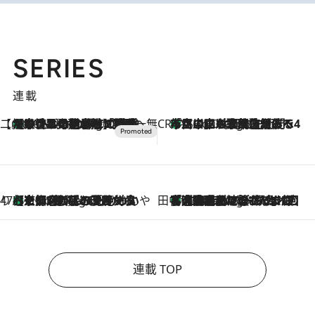
SERIES
連載
【CREA×星野リゾート】唯一無二。癒しと発見が待つ場所へ
【トンボの足水浴】ヒノキの香りに包まれて涼感マックス！約13℃の湧水かけ流しを避暑地「星野温泉 トンボの湯」で体験
16 Minutes Ago
CREA'S CHOICE
「立川にも歌舞伎があるんだよ」 片岡仁左衛門・市川中車ら豪華座組みで4年目の立川立飛歌舞伎へ
2 Hours Ago
47都道府県の手みやげ ひんやりスイーツで夏を満喫
【京都府】この夏絶対食べたい 冷やしておいしいおやつ3選 ひと口目から心を掴む新緑のテリーヌ
2 Hours Ago
田中稲の勝手に再ブーム
「湘南乃風に憧れて」観客大盛上がりの“タオル回し”に、ラッパー顔負けの高速歌唱まで…さだまさし（74）のアグレッシブすぎる現在地
7 Hours Ago
連載 TOP