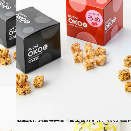
2024.1.4
【画像】47都道府県「手土産グルメ」2024 “西日本の旨いもの”を総まとめ
グルメ