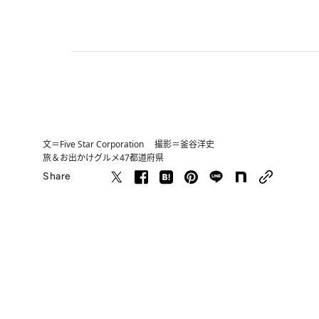
文＝Five Star Corporation 撮影＝釜谷洋史
旅＆お出かけ
グルメ
47都道府県
Share