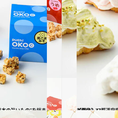
2023.12.22
【画像】47都道府県「手土産グルメ」2024 “東日本の旨いもの”を総まとめ
グルメ