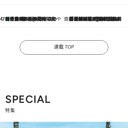
47都道府県の手みやげ ひんやりスイーツで夏を満喫
【三重県】この夏絶対食べたい 冷やしておいしいおやつ3選 お餅×アイスの新感覚スイーツ
5 Hours Ago
齋藤 薫 美容脳ルネサンス
「荷物が増えるほど旅ストレスは増す」美容ジャーナリストがたどり着いた最終結論。“化粧品を劇的に減らす”感動の凝縮美容とは
5 Hours Ago
連載 TOP
SPECIAL
特集