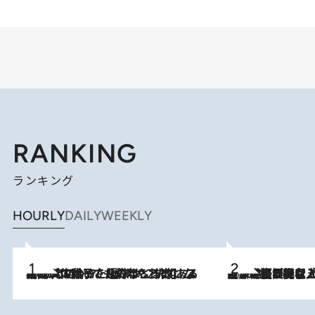
RANKING
ランキング
HOURLY
DAILY
WEEKLY
2026.8.5
【阿川佐和子さんの年とる力】なぜ70代で始めた趣味は“こんなに楽しい”のか？ ピアノ、俳句…スランプに陥っても続けられる“ある秘訣”とは
2026.8.5
【なぜ吉沢亮は「気配を消せる」のか？】興行収入208億の『国宝』を経て挑むミュージカル『ディア・エヴァン・ハンセン』。トップ俳優が舞台上でさらけ出した“孤独”とは