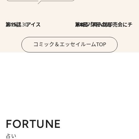
2026.7.30
第15話 アイス
2026.7.30
第8回「同人誌即売会にチャレンジ その2」
コミック＆エッセイルームTOP
FORTUNE
占い