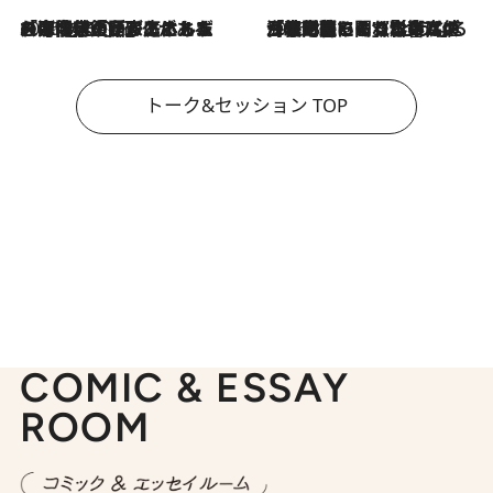
2026.8.3
「今後値上げがあるとすれば…」「リスクがあるのは今年の冬」エネルギー専門家が語る、ホルムズ海峡封鎖が家庭にもたらす“ある心配”
2026.8.3
「住宅建てられない…」「サーチャージ料の高値が続いている」ホルムズ海峡封鎖による影響はいつまで続く？《エネルギー専門家に聞く“どうなる日本の暮らし”》
トーク&セッション TOP
COMIC & ESSAY
ROOM