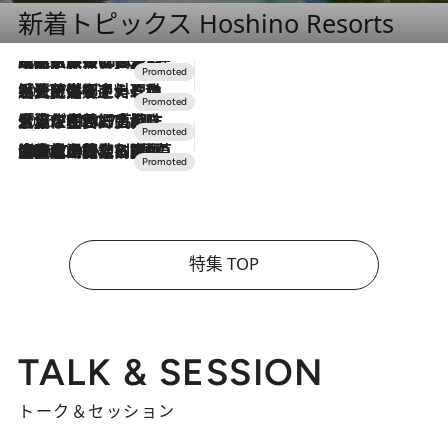
新着トピックス Hoshino Resorts
2026.7.31
【ホテル帰省】という選択肢をOMOが提案。家族とほどよい距離を保つには「昼は実家、夜は気兼ねなくホテルで！」
2026.7.24
【夏限定ディナーコース】旬を迎える稚鮎や花ズッキーニなどをイタリア・トスカーナの郷土料理の手法で満喫！
2026.7.17
「土佐和ハーブかき氷」がOMO7高知に登場！生姜、山椒、大葉など目にも舌にも涼を呼ぶ郷土の味
2026.7.10
NEW OPEN！【界 草津】名湯の地に誕生。趣の異なる2種の温泉と上州ならではの会席・蕎麦割烹など美食を味わう究極の癒やし旅
特集 TOP
TALK & SESSION
トーク＆セッション