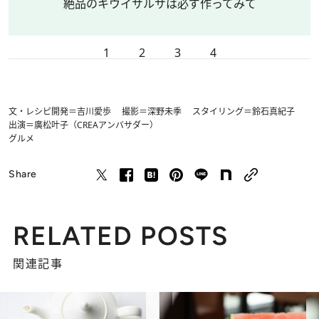
絶品のキウイサルサは必ず作ってみて
1
2
3
4
文・レシピ開発＝吉川愛歩 撮影＝深野未季 スタイリング＝鈴石真紀子
出演＝廣松叶子（CREAアンバサダー）
グルメ
Share
RELATED POSTS
関連記事