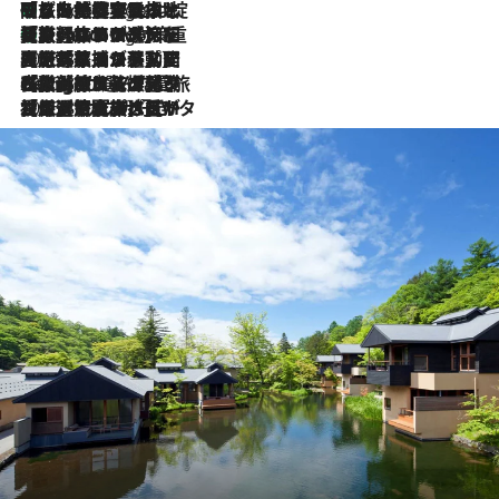
「旅先には金髪ウィッグを持参」日本と同じメイクでは損してる!? 美容ジャーナリストが提案する“掟破りの旅美容”とは
5 Hours Ago
【厳選旅コスメ】「身軽さ＆UV対策重視！」ヘアアーティストshucoが選んだ夏旅ベストコスメを発表【Mサイズジップ】
5 Hours Ago
2026.8.5
【厳選旅コスメ】国内をあちこち移動する河井菜摘が選んだ夏旅ベストコスメ発表！「リラックスアイテムはマスト」【Mサイズジップ】
2026.8.4
【厳選旅コスメ】「紫外線＆乾燥対策しながらメイク感も！」ヘア＆メイクGeorgeが選んだ夏旅ベストコスメを発表！【Mサイズジップ】
2026.8.3
【厳選旅コスメ】「保湿もタイパ重視！」“サウナ好き”タレント清水みさとが愛用する夏旅ベストコスメを発表！【Mサイズジップ】