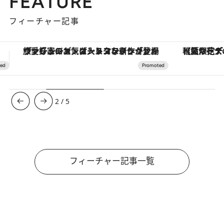
FEATURE
フィーチャー記事
ダーレスな新作が登場
【夏限定ディナーコース】旬を迎える稚鮎や花ズッキーニなどをイタリア・トスカーナの郷土料理の手法で満喫！
【銀座で出合う最旬美容】
3
/
5
フィーチャー記事一覧