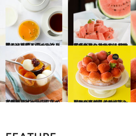
2023.7.11
夏といえば！ パッションフルーツ 夏のフルーツを詰め込んだスイーツで ビタミン補給＆夏バテ対策！
グルメ
2023.5.1
食感も爽やかなすいかで夏を先取り 水をやらないビタソイルすいかは 植物本来が持つ甘みと旨みがギッシリ
グルメ
2023.6.29
【成城石井】夏こそ食べたい！ バイヤーおすすめ定番和スイーツ8選
グルメ
2023.6.7
お取り寄せ賢者が推薦！ 夏はやっぱり【アイスクリーム】 ひんやりスイーツでご褒美タイム
グルメ