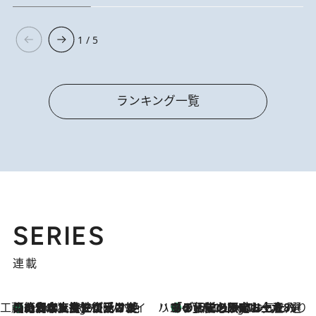
1 / 5
ランキング一覧
SERIES
連載
工藤まやのおもてなしハワイ
【ハワイ土産】ローカルの絶大な支持で復活！ 絶品の幻クッキー《元ファンの日本人女性が受け継いだ名店》
5 Hours Ago
ハワイ賢者 リサのお気に入りリスト
あの伝説の限定トートも！ リニューアルした「ディーン＆デルーカ ハワイ」で必須のお土産8選
5 Hours Ago