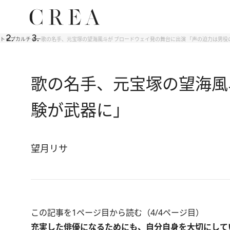
トップ
カルチャー
歌の名手、元宝塚の望海風斗が ブロードウェイ発の舞台に出演 「声の迫力は男役
歌の名手、元宝塚の望海風
験が武器に」
望月リサ
この記事を1ページ目から読む（4/4ページ目）
充実した俳優になるためにも、自分自身を大切にして