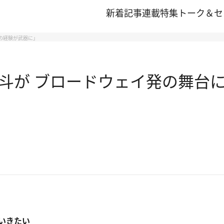
新着記事
連載
特集
トーク＆セ
の経験が武器に」
斗が ブロードウェイ発の舞台に
いきたい