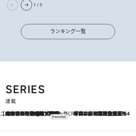
1 / 5
ランキング一覧
SERIES
連載
【CREA×星野リゾート】唯一無二。癒しと発見が待つ場所へ
【トンボの足水浴】ヒノキの香りに包まれて涼感マックス！約13℃の湧水かけ流しを避暑地「星野温泉 トンボの湯」で体験
10 Hours Ago
CREA'S CHOICE
「立川にも歌舞伎があるんだよ」 片岡仁左衛門・市川中車ら豪華座組みで4年目の立川立飛歌舞伎へ
2026.8.7