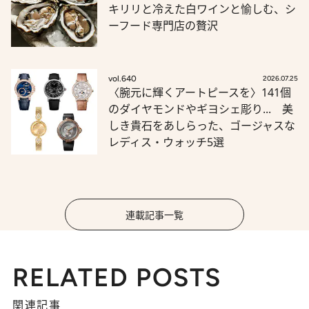
キリリと冷えた白ワインと愉しむ、シ
ーフード専門店の贅沢
vol.640
2026.07.25
〈腕元に輝くアートピースを〉141個
のダイヤモンドやギヨシェ彫り... 美
しき貴石をあしらった、ゴージャスな
レディス・ウォッチ5選
連載記事一覧
RELATED POSTS
関連記事