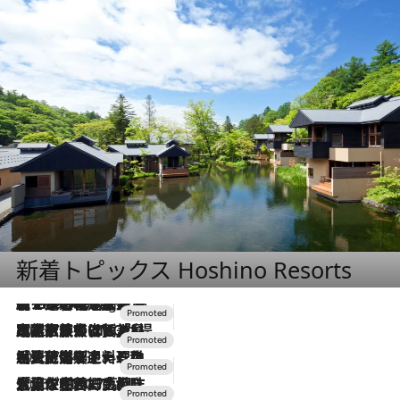
新着トピックス Hoshino Resorts
【トンボの足水浴】ヒノキの香りに包まれて涼感マックス！約13℃の湧水かけ流しを避暑地「星野温泉 トンボの湯」で体験
10 Hours Ago
2026.7.31
【ホテル帰省】という選択肢をOMOが提案。家族とほどよい距離を保つには「昼は実家、夜は気兼ねなくホテルで！」
2026.7.24
【夏限定ディナーコース】旬を迎える稚鮎や花ズッキーニなどをイタリア・トスカーナの郷土料理の手法で満喫！
2026.7.17
「土佐和ハーブかき氷」がOMO7高知に登場！生姜、山椒、大葉など目にも舌にも涼を呼ぶ郷土の味