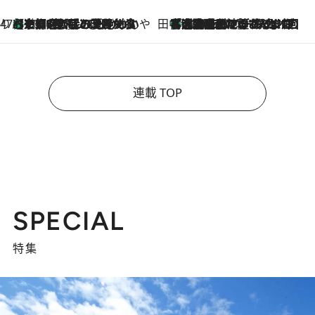
47都道府県の手みやげ ひんやりスイーツで夏を満喫
【京都府】この夏絶対食べたい 冷やしておいしいおやつ3選 ひと口目から心を掴む新緑のテリーヌ
2026.8.7
田中稲の勝手に再ブーム
「湘南乃風に憧れて」観客大盛上がりの“タオル回し”に、ラッパー顔負けの高速歌唱まで…さだまさし（74）のアグレッシブすぎる現在地
2026.8.7
連載 TOP
SPECIAL
特集