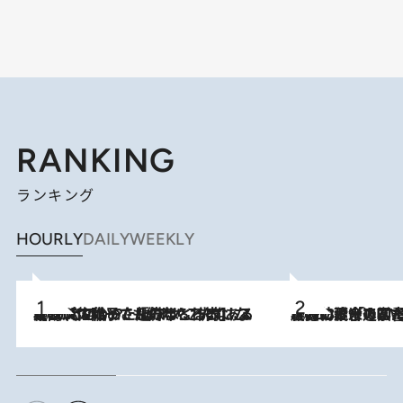
RANKING
ランキング
HOURLY
DAILY
WEEKLY
2026.8.5
【阿川佐和子さんの年とる力】なぜ70代で始めた趣味は“こんなに楽しい”のか？ ピアノ、俳句…スランプに陥っても続けられる“ある秘訣”とは
2026.8.3
慶應幼稚舎の図書室からテレビの世界に飛び込んだ阿川佐和子（72）、「N