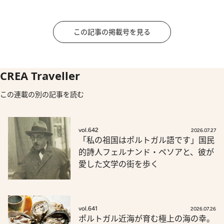
この記事の掲載号を見る
CREA Traveller
この連載の別の記事を読む
vol.642
2026.07.27
「私の祖国はポルトガル語です」国民
的詩人フェルナンド・ペソアと、彼が
愛した文学の街を歩く
vol.641
2026.07.26
ポルトガル近海が育む極上の海の幸。