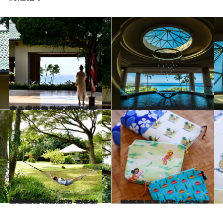
2023.4.6
古き良きハワイのサンクチュアリへ 海の青と、グリーンに包まれる ハイアット・カウアイ・リゾート
旅＆お出かけ
2023.3.27
ハワイ島の玄関口・コナ空港からすぐ ウェストサイドで優雅で贅沢な休日を ウェスティン ハプナ ビーチ リゾート
旅＆お出かけ
2023.4.3
ハワイで暮らすよう憧れの滞在を カップルステイに最適のコテージ キラウェアに建つ「ハレ・コキオ」
旅＆お出かけ
2023.2.27
芸術熱の高い島・ラナイ 独特の風土が生んだアートを愛でる 「ラナイ・アートセンター」
旅＆お出かけ