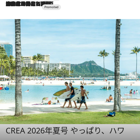
2026.7.10
NEW OPEN！【界 草津】名湯の地に誕生。趣の異なる2種の温泉と上州ならではの会席・蕎麦割烹など美食を味わう究極の癒やし旅
CREA 2026年夏号 やっぱり、ハワ