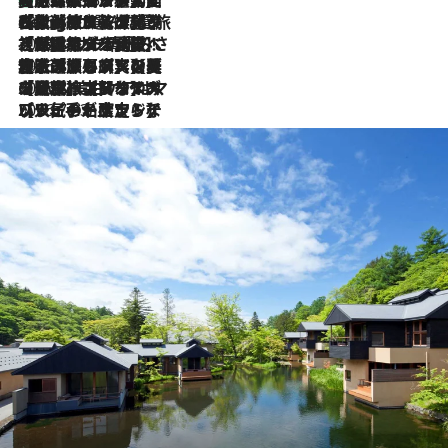
2026.8.4
【厳選旅コスメ】「紫外線＆乾燥対策しながらメイク感も！」ヘア＆メイクGeorgeが選んだ夏旅ベストコスメを発表！【Mサイズジップ】
2026.8.3
【厳選旅コスメ】「保湿もタイパ重視！」“サウナ好き”タレント清水みさとが愛用する夏旅ベストコスメを発表！【Mサイズジップ】
2026.8.2
【厳選旅コスメ】美容家・瀬戸麻実の夏旅ベストコスメを発表！「ストレスなく使えるクレンジング＆洗顔は必須」【Mサイズジップ】
2026.8.1
【厳選旅コスメ】「UV＆美白ケアはマスト！」フリーアナウンサー宇賀なつみの夏旅ベストコスメを発表！【Mサイズジップ】
2026.7.23
【リピート確定！】ハワイの名店ランチプレートとサンドイッチ、手が止まらない人気ドーナツ