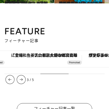
2023.4.3
ハワイで暮らすよう憧れの滞在を カップルステイに最適のコテージ キラウェアに建つ「ハレ・コキオ」
旅＆お出かけ
2023.2.27
芸術熱の高い島・ラナイ 独特の風土が生んだアートを愛でる 「ラナイ・アートセンター」
旅＆お出かけ
FEATURE
フィーチャー記事
「土佐和ハーブかき氷」がOMO7高知に登場！生姜、山椒、大葉など目にも舌にも涼を呼ぶ郷土の味
ヴァシュロン・コンスタンタン
3
/
5
フィーチャー記事一覧