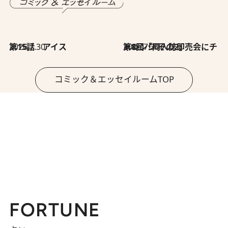
2026.7.30
第15話 アイス
2026.7.30
第8回「同人誌即売会にチャレンジ その2」
コミック＆エッセイルームTOP
FORTUNE