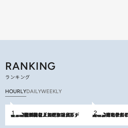
RANKING
ランキング
HOURLY
DAILY
WEEKLY
【なぜ吉沢亮は「気配を消せる」のか？】興行収入208億の『国宝』を経て挑むミュージカル『ディア・エヴァン・ハンセン』。トップ俳優が舞台上でさらけ出した“孤独”とは
2026.8.5
2026.8.3
《「文士の子ども被害者の会」発足！》阿川佐和子（72）が語る遠藤周作に北杜夫、劇作家・矢代静一の子どもたちの“文豪プライベート事件簿”