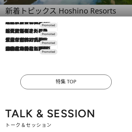
新着トピックス Hoshino Resorts
2026.7.31
【ホテル帰省】という選択肢をOMOが提案。家族とほどよい距離を保つには「昼は実家、夜は気兼ねなくホテルで！」
2026.7.24
【夏限定ディナーコース】旬を迎える稚鮎や花ズッキーニなどをイタリア・トスカーナの郷土料理の手法で満喫！
2026.7.17
「土佐和ハーブかき氷」がOMO7高知に登場！生姜、山椒、大葉など目にも舌にも涼を呼ぶ郷土の味
2026.7.10
NEW OPEN！【界 草津】名湯の地に誕生。趣の異なる2種の温泉と上州ならではの会席・蕎麦割烹など美食を味わう究極の癒やし旅
特集 TOP
TALK & SESSION
トーク＆セッション