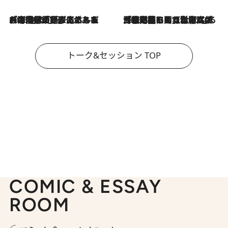
2026.8.3
「今後値上げがあるとすれば…」「リスクがあるのは今年の冬」エネルギー専門家が語る、ホルムズ海峡封鎖が家庭にもたらす“ある心配”
2026.8.3
「住宅建てられない…」「サーチャージ料の高値が続いている」ホルムズ海峡封鎖による影響はいつまで続く？《エネルギー専門家に聞く“どうなる日本の暮らし”》
トーク&セッション TOP
COMIC & ESSAY
ROOM