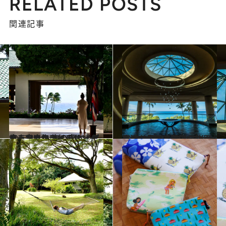
RELATED POSTS
関連記事
2023.4.6
古き良きハワイのサンクチュアリへ 海の青と、グリーンに包まれる ハイアット・カウアイ・リゾート
旅＆お出かけ
2023.3.27
ハワイ島の玄関口・コナ空港からすぐ ウェストサイドで優雅で贅沢な休日を ウェスティン ハプナ ビーチ リゾート
旅＆お出かけ