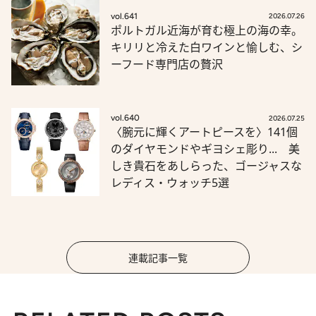
vol.641
2026.07.26
ポルトガル近海が育む極上の海の幸。
キリリと冷えた白ワインと愉しむ、シ
ーフード専門店の贅沢
vol.640
2026.07.25
〈腕元に輝くアートピースを〉141個
のダイヤモンドやギヨシェ彫り... 美
しき貴石をあしらった、ゴージャスな
レディス・ウォッチ5選
連載記事一覧