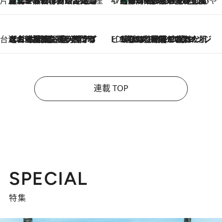
片倉真理のときめく台湾土産
台北からちょっと足を延ばして嘉義へ！ マジョリカタイルの博物館で見つけたレトロ可愛い台湾土産
2026.8.5
47都道府県の手みやげ ひんやりスイーツで夏を満喫
【静岡県】この夏絶対食べたい 冷やしておいしいおやつ3選 お茶香る生食感のふるふるゼリー
2026.8.5
台湾ぶらぶら食べ歩き
2026.8.4
【台湾夏旅】買い物するなら“台湾の原宿”西門町へ！ お土産も自分用アイテムも揃うショッピングスポット8選
ビューティいいもの集め EDITORS' BEST
2026.8.3
“落とす”時間が“癒やし”に。THREEのクレンジングは、酷暑で疲れた肌も心も整えてくれる！
連載 TOP
SPECIAL
特集