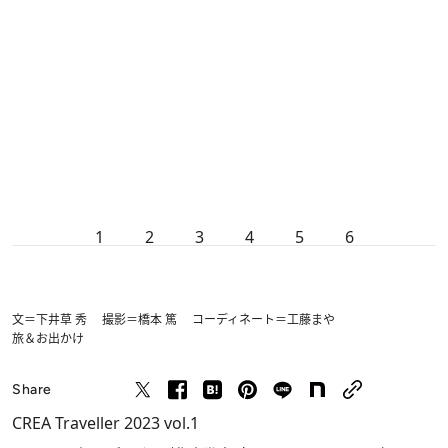
1
2
3
4
5
6
文＝下井草 秀 撮影＝橋本 篤 コーディネート＝工藤まや
旅＆お出かけ
Share
CREA Traveller 2023 vol.1