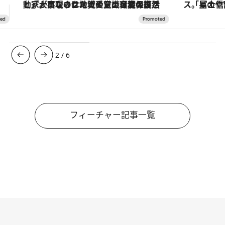
「星のや富士」でデジタルデトックス。冨士信仰の歴史を辿り、心身を調える。
【夏限定ディナーコース】旬を迎
3
/
6
フィーチャー記事一覧