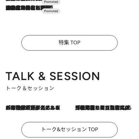
2026.7.10
NEW OPEN！【界 草津】名湯の地に誕生。趣の異なる2種の温泉と上州ならではの会席・蕎麦割烹など美食を味わう究極の癒やし旅
特集 TOP
TALK & SESSION
トーク＆セッション
2026.8.3
「今後値上げがあるとすれば…」「リスクがあるのは今年の冬」エネルギー専門家が語る、ホルムズ海峡封鎖が家庭にもたらす“ある心配”
2026.8.3
「住宅建てられない…」「サーチャージ料の高値が続いている」ホルムズ海峡封鎖による影響はいつまで続く？《エネルギー専門家に聞く“どうなる日本の暮らし”》
トーク&セッション TOP