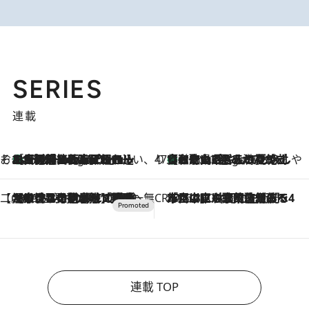
SERIES
連載
そおだよおこの関西おいしい、おやつ紀行
［大阪府箕面市］一皿一皿目の前で仕上げられる、料理を巧みに組み込んだアシェットデセールコース「ミチル アシェット デセール（Michiru assiette dessert）」
9 Hours Ago
47都道府県の手みやげ ひんやりスイーツで夏を満喫
【和歌山県】この夏絶対食べたい 冷やしておいしいおやつ3選 みかんがごろっと丸ごと入ったジュレ
9 Hours Ago
【CREA×星野リゾート】唯一無二。癒しと発見が待つ場所へ
2026.8.7
【トンボの足水浴】ヒノキの香りに包まれて涼感マックス！約13℃の湧水かけ流しを避暑地「星野温泉 トンボの湯」で体験
CREA'S CHOICE
2026.8.7
「立川にも歌舞伎があるんだよ」 片岡仁左衛門・市川中車ら豪華座組みで4年目の立川立飛歌舞伎へ
連載 TOP