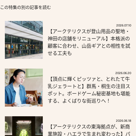
この特集の別の記事を読む
2026.07.10
【アークテリクスが登山用品の聖地・
神田の店舗をリニューアル】本格派の
顧客に合わせ、山岳ギアとの相性を試
せる工夫も
2026.06.20
【頂点に輝くピッツァと、とれたて牛
乳ジェラートと】群馬・桐生の注目ス
ポット。ボードゲーム秘密基地も堪能
する、よくばりな街巡りへ！
2026.06.18
【アークテリクスの東海拠点が、新商
業施設・ハエラで生まれ変わった】パ