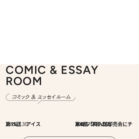
COMIC & ESSAY
ROOM
2026.7.30
第15話 アイス
2026.7.30
第8回「同人誌即売会にチャレンジ その2」