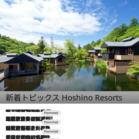
新着トピックス Hoshino Resorts
2026.8.7
【トンボの足水浴】ヒノキの香りに包まれて涼感マックス！約13℃の湧水かけ流しを避暑地「星野温泉 トンボの湯」で体験
2026.7.31
【ホテル帰省】という選択肢をOMOが提案。家族とほどよい距離を保つには「昼は実家、夜は気兼ねなくホテルで！」
2026.7.24
【夏限定ディナーコース】旬を迎える稚鮎や花ズッキーニなどをイタリア・トスカーナの郷土料理の手法で満喫！
2026.7.17
「土佐和ハーブかき氷」がOMO7高知に登場！生姜、山椒、大葉など目にも舌にも涼を呼ぶ郷土の味