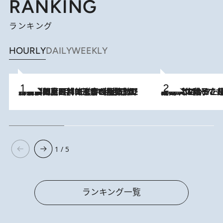
RANKING
ランキング
HOURLY
DAILY
WEEKLY
2026.8.8
「最後に見られてよかった」上野動物園の東園パンダ舎が解体前に特別公開。8月16日まで延長されたパネル展と共に辿る“半世紀”のパンダ飼育《解体工事の図面あり》
2026.8.5
【阿川佐和子さんの年とる力】なぜ70代で始めた趣味は“こんなに楽しい”のか？ ピアノ、俳句…スランプに陥っても続けられる“ある秘訣”とは
1 / 5
ランキング一覧