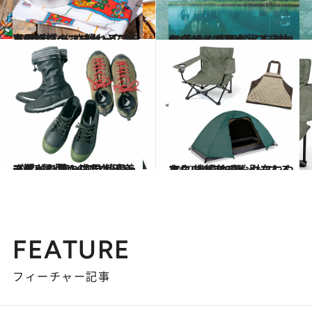
2023.4.4
キャンプのコーヒーに最高の相性！“さばいどる”かほなんに教わるスモア風マシュマロトーストレシピ
ライフスタイル
2023.3.30
アウトドアをもっと自由に――。 実用性とモダンなデザインに心躍る and wanderのキャンプシリーズ
ライフスタイル
2022.10.12
スタイリスト白男川清美さんが 「ワークマンシューズ」で見つけた 値段、デザイン特Aのアウトドア靴5選
ファッション
2022.10.14
アウトドアデビューするなら まずはワークマンへ。 機能的でお財布にやさしいギア6選
ライフスタイル
FEATURE
フィーチャー記事