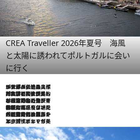
CREA Traveller 2026年夏号 海風
と太陽に誘われてポルトガルに会い
に行く
2026.8.8
リスボンの絶品スイーツ「パステル・デ・ナタ」とは？ポルトガル伝統の奥深い世界へ
2026.7.27
「私の祖国はポルトガル語です」国民的詩人フェルナンド・ペソアと、彼が愛した文学の街を歩く
2026.7.26
ポルトガル近海が育む極上の海の幸。キリリと冷えた白ワインと愉しむ、シーフード専門店の贅沢
2026.7.22
伝統の味をモダンに昇華。高感度な地元客が集う、リスボンの最旬ガストロノミー
2026.7.21
大航海時代の栄華から、震災、独裁、そして革命へ。ポルトガル・首都リスボンの石畳に刻まれた「歴史の光と影」
2026.7.13
エッセイ・ヤマザキマリ「慎ましくも美しき国 ポルトガル」