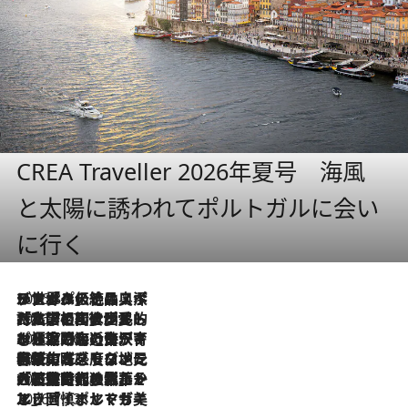
CREA Traveller 2026年夏号 海風
と太陽に誘われてポルトガルに会い
に行く
2026.8.8
リスボンの絶品スイーツ「パステル・デ・ナタ」とは？ポルトガル伝統の奥深い世界へ
2026.7.27
「私の祖国はポルトガル語です」国民的詩人フェルナンド・ペソアと、彼が愛した文学の街を歩く
2026.7.26
ポルトガル近海が育む極上の海の幸。キリリと冷えた白ワインと愉しむ、シーフード専門店の贅沢
2026.7.22
伝統の味をモダンに昇華。高感度な地元客が集う、リスボンの最旬ガストロノミー
2026.7.21
大航海時代の栄華から、震災、独裁、そして革命へ。ポルトガル・首都リスボンの石畳に刻まれた「歴史の光と影」
2026.7.13
エッセイ・ヤマザキマリ「慎ましくも美しき国 ポルトガル」