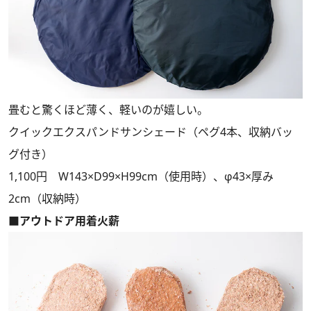
畳むと驚くほど薄く、軽いのが嬉しい。
クイックエクスパンドサンシェード（ペグ4本、収納バッ
グ付き）
1,100円 W143×D99×H99cm（使用時）、φ43×厚み
2cm（収納時）
■アウトドア用着火薪