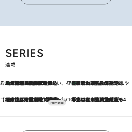
SERIES
連載
そおだよおこの関西おいしい、おやつ紀行
［大阪府箕面市］一皿一皿目の前で仕上げられる、料理を巧みに組み込んだアシェットデセールコース「ミチル アシェット デセール（Michiru assiette dessert）」
9 Hours Ago
47都道府県の手みやげ ひんやりスイーツで夏を満喫
【和歌山県】この夏絶対食べたい 冷やしておいしいおやつ3選 みかんがごろっと丸ごと入ったジュレ
9 Hours Ago
【CREA×星野リゾート】唯一無二。癒しと発見が待つ場所へ
2026.8.7
【トンボの足水浴】ヒノキの香りに包まれて涼感マックス！約13℃の湧水かけ流しを避暑地「星野温泉 トンボの湯」で体験
CREA'S CHOICE
2026.8.7
「立川にも歌舞伎があるんだよ」 片岡仁左衛門・市川中車ら豪華座組みで4年目の立川立飛歌舞伎へ