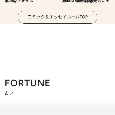
2026.7.30
第15話 アイス
2026.7.30
第8回「同人誌即売会にチャレンジ その2」
コミック＆エッセイルームTOP
FORTUNE
占い