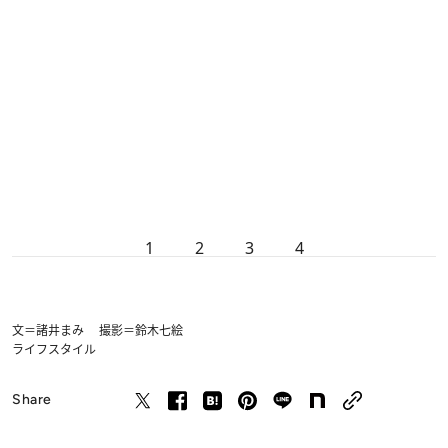
1
2
3
4
文＝諸井まみ 撮影＝鈴木七絵
ライフスタイル
Share