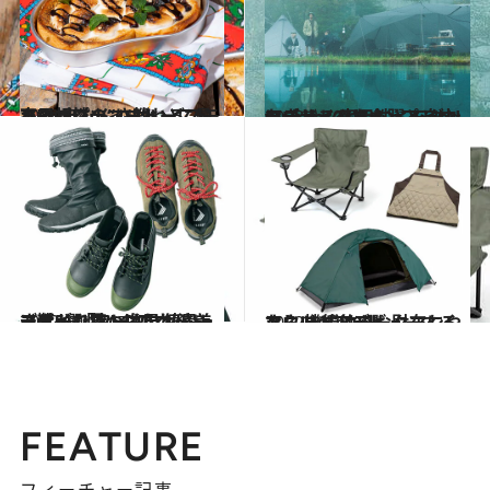
2023.4.4
キャンプのコーヒーに最高の相性！“さばいどる”かほなんに教わるスモア風マシュマロトーストレシピ
ライフスタイル
2023.3.30
アウトドアをもっと自由に――。 実用性とモダンなデザインに心躍る and wanderのキャンプシリーズ
ライフスタイル
2022.10.12
スタイリスト白男川清美さんが 「ワークマンシューズ」で見つけた 値段、デザイン特Aのアウトドア靴5選
コミック ＆ エッセイ
2022.10.14
アウトドアデビューするなら まずはワークマンへ。 機能的でお財布にやさしいギア6選
ライフスタイル
FEATURE
フィーチャー記事