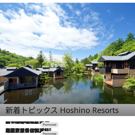
新着トピックス Hoshino Resorts
2026.8.7
【トンボの足水浴】ヒノキの香りに包まれて涼感マックス！約13℃の湧水かけ流しを避暑地「星野温泉 トンボの湯」で体験
2026.7.31
【ホテル帰省】という選択肢をOMOが提案。家族とほどよい距離を保つには「昼は実家、夜は気兼ねなくホテルで！」