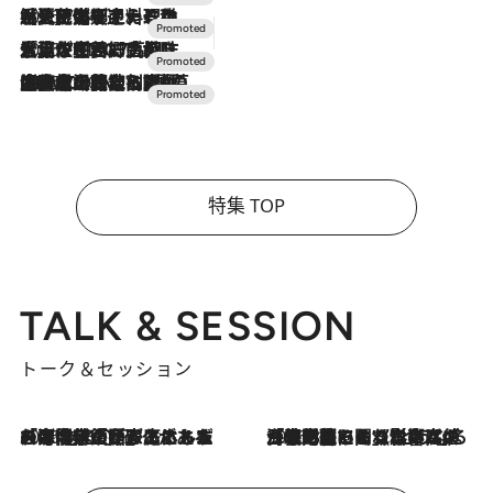
2026.7.24
【夏限定ディナーコース】旬を迎える稚鮎や花ズッキーニなどをイタリア・トスカーナの郷土料理の手法で満喫！
2026.7.17
「土佐和ハーブかき氷」がOMO7高知に登場！生姜、山椒、大葉など目にも舌にも涼を呼ぶ郷土の味
2026.7.10
NEW OPEN！【界 草津】名湯の地に誕生。趣の異なる2種の温泉と上州ならではの会席・蕎麦割烹など美食を味わう究極の癒やし旅
特集 TOP
TALK & SESSION
トーク＆セッション
2026.8.3
「今後値上げがあるとすれば…」「リスクがあるのは今年の冬」エネルギー専門家が語る、ホルムズ海峡封鎖が家庭にもたらす“ある心配”
2026.8.3
「住宅建てられない…」「サーチャージ料の高値が続いている」ホルムズ海峡封鎖による影響はいつまで続く？《エネルギー専門家に聞く“どうなる日本の暮らし”》