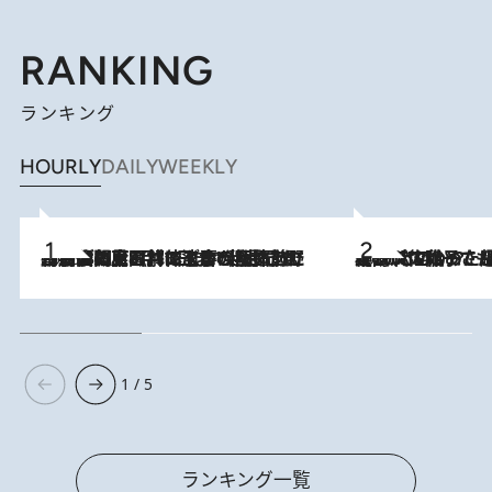
RANKING
ランキング
HOURLY
DAILY
WEEKLY
2026.8.8
「最後に見られてよかった」上野動物園の東園パンダ舎が解体前に特別公開。8月16日まで延長されたパネル展と共に辿る“半世紀”のパンダ飼育《解体工事の図面あり》
2026.8.5
【阿川佐和子さんの年とる力】なぜ70代で始めた趣味は“こんなに楽しい”のか？ ピアノ、俳句…スランプに陥っても続けられる“ある秘訣”とは
1 / 5
ランキング一覧