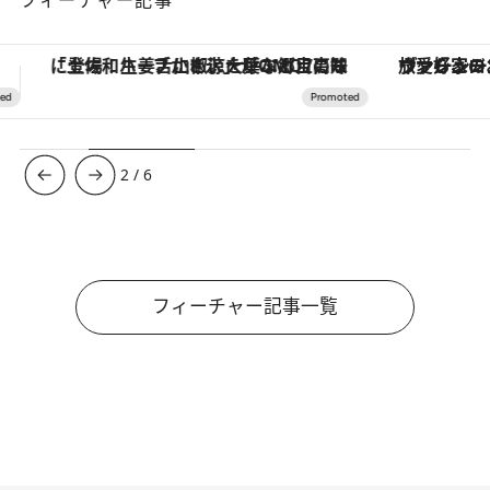
ヴァシュロン・コンスタンタン「オーヴァーシーズ・オートマティック」。旅愛好家のお気に入りコレクションから、ジェンダーレスな新作が登場
【夏限定ディナーコース】旬を迎
3
/
6
フィーチャー記事一覧