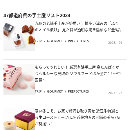
47都道府県の手土産リスト2023
九州の老舗手土産が勢揃い！ 博多い津みの「ふぐ
のオイル漬け」 見た目が透明な驚き醤油など全9品
TRIP
GOURMET
PREFECTURES
2023.1.29
もらってうれしい！ 厳選老舗手土産 高たんぱくか
つヘルシーな鳥取の ソウルフードほか全7品！～中
国篇～
TRIP
GOURMET
PREFECTURES
2023.1.27
寒い冬こそ、お家で贅沢お取り寄せ 近江牛特選と
ろ生ローストビーフほか 近畿地方の老舗の美味7品
が勢揃い！