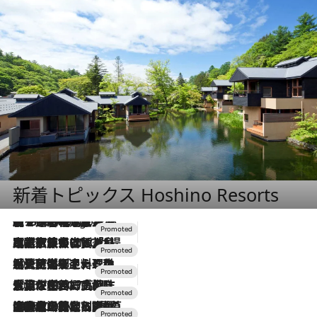
新着トピックス Hoshino Resorts
【トンボの足水浴】ヒノキの香りに包まれて涼感マックス！約13℃の湧水かけ流しを避暑地「星野温泉 トンボの湯」で体験
3 Hours Ago
2026.7.31
【ホテル帰省】という選択肢をOMOが提案。家族とほどよい距離を保つには「昼は実家、夜は気兼ねなくホテルで！」
2026.7.24
【夏限定ディナーコース】旬を迎える稚鮎や花ズッキーニなどをイタリア・トスカーナの郷土料理の手法で満喫！
2026.7.17
「土佐和ハーブかき氷」がOMO7高知に登場！生姜、山椒、大葉など目にも舌にも涼を呼ぶ郷土の味
2026.7.10
NEW OPEN！【界 草津】名湯の地に誕生。趣の異なる2種の温泉と上州ならではの会席・蕎麦割烹など美食を味わう究極の癒やし旅