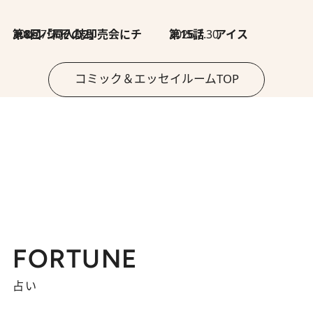
2026.7.30
第8回「同人誌即売会にチャレンジ その2」
2026.7.30
第15話 アイス
コミック＆エッセイルームTOP
FORTUNE
占い