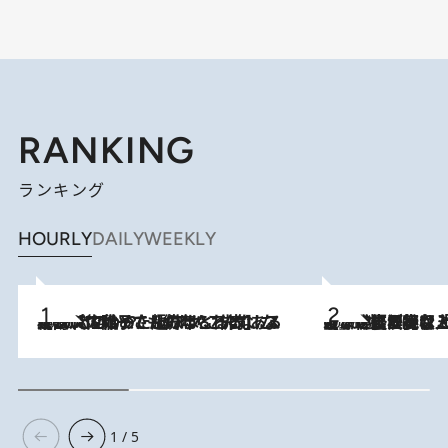
RANKING
ランキング
HOURLY
DAILY
WEEKLY
2026.8.5
【阿川佐和子さんの年とる力】なぜ70代で始めた趣味は“こんなに楽しい”のか？ ピアノ、俳句…スランプに陥っても続けられる“ある秘訣”とは
2026.8.5
【なぜ吉沢亮は「気配を消せる」のか？】興行収入208億の『国宝』を経て挑むミュージカル『ディア・エヴァン・ハンセン』。トップ俳優が舞台上でさらけ出した“孤独”とは
1 / 5