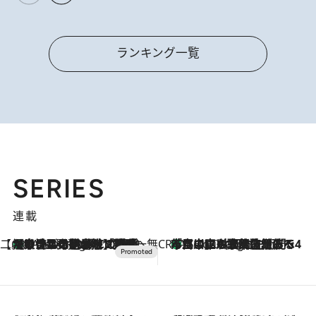
ランキング一覧
SERIES
連載
【CREA×星野リゾート】唯一無二。癒しと発見が待つ場所へ
【トンボの足水浴】ヒノキの香りに包まれて涼感マックス！約13℃の湧水かけ流しを避暑地「星野温泉 トンボの湯」で体験
3 Hours Ago
CREA'S CHOICE
「立川にも歌舞伎があるんだよ」 片岡仁左衛門・市川中車ら豪華座組みで4年目の立川立飛歌舞伎へ
5 Hours Ago