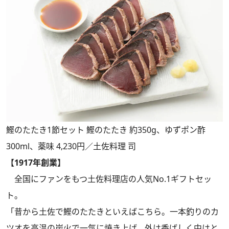
鰹のたたき1節セット 鰹のたたき 約350g、ゆずポン酢
300ml、薬味 4,230円／土佐料理 司
【1917年創業】
全国にファンをもつ土佐料理店の人気No.1ギフトセッ
ト。
「昔から土佐で鰹のたたきといえばこちら。一本釣りのカ
ツオを高温の炭火で一気に焼き上げ、外は香ばしく中はと