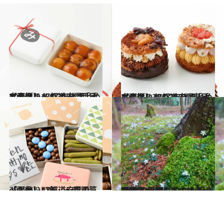
2023.1.5
【画像】47都道府県「手土産グルメ」2023 “西日本の旨いもの”を総まとめ
グルメ
2022.12.23
【画像】47都道府県「手土産グルメ」2023 “東日本の旨いもの”を総まとめ
グルメ
2022.5.5
【画像】47都道府県の「かわいい缶」～四国篇～
グルメ
2023.1.20
【2022年版】 いつか行きたい！ 日本の冬の絶景 ～四国篇～
旅＆お出かけ