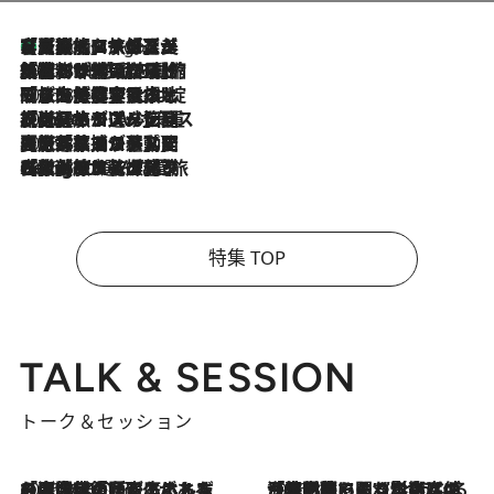
【厳選旅コスメ】「多機能アイテムがメイン！」旅好き美容エディターが選んだ夏旅ベストコスメを発表【Mサイズジップ】
5 Hours Ago
2026.8.6
「荷物が増えるほど旅ストレスは増す」美容ジャーナリストがたどり着いた最終結論。“化粧品を劇的に減らす”感動の凝縮美容とは
2026.8.6
「旅先には金髪ウィッグを持参」日本と同じメイクでは損してる!? 美容ジャーナリストが提案する“掟破りの旅美容”とは
2026.8.6
【厳選旅コスメ】「身軽さ＆UV対策重視！」ヘアアーティストshucoが選んだ夏旅ベストコスメを発表【Mサイズジップ】
2026.8.5
【厳選旅コスメ】国内をあちこち移動する河井菜摘が選んだ夏旅ベストコスメ発表！「リラックスアイテムはマスト」【Mサイズジップ】
2026.8.4
【厳選旅コスメ】「紫外線＆乾燥対策しながらメイク感も！」ヘア＆メイクGeorgeが選んだ夏旅ベストコスメを発表！【Mサイズジップ】
特集 TOP
TALK & SESSION
トーク＆セッション
2026.8.3
「今後値上げがあるとすれば…」「リスクがあるのは今年の冬」エネルギー専門家が語る、ホルムズ海峡封鎖が家庭にもたらす“ある心配”
2026.8.3
「住宅建てられない…」「サーチャージ料の高値が続いている」ホルムズ海峡封鎖による影響はいつまで続く？《エネルギー専門家に聞く“どうなる日本の暮らし”》