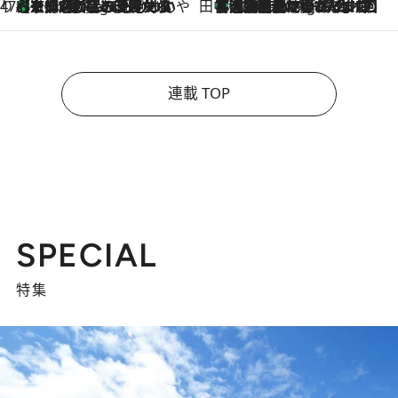
47都道府県の手みやげ ひんやりスイーツで夏を満喫
【京都府】この夏絶対食べたい 冷やしておいしいおやつ3選 ひと口目から心を掴む新緑のテリーヌ
5 Hours Ago
田中稲の勝手に再ブーム
「湘南乃風に憧れて」観客大盛上がりの“タオル回し”に、ラッパー顔負けの高速歌唱まで…さだまさし（74）のアグレッシブすぎる現在地
10 Hours Ago
連載 TOP
SPECIAL
特集