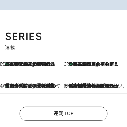
SERIES
連載
ビューティいいもの集め EDITORS' BEST
35℃超えの日の夜、枕にひと吹き！ BAUMのルームスプレーが、ひのきの香りで心まで解きほぐす
3 Hours Ago
CREA'S CHOICE
「眠る時刻をセットする」——眠りの前を整える、バルミューダの新しいアプローチ
3 Hours Ago
47都道府県の手みやげ ひんやりスイーツで夏を満喫
【岡山県】この夏絶対食べたい 冷やしておいしいおやつ3選 フルーツが主役のプリンやアイスが勢揃い
3 Hours Ago
そおだよおこの関西おいしい、おやつ紀行
2026.8.9
［大阪府箕面市］一皿一皿目の前で仕上げられる、料理を巧みに組み込んだアシェットデセールコース「ミチル アシェット デセール（Michiru assiette dessert）」
連載 TOP