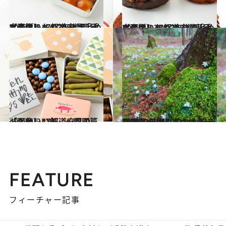
2023.1.5
【画像】47都道府県「手土産グルメ」2023 “西日本の旨いもの”を総まとめ
グルメ
2022.12.23
【画像】47都道府県「手土産グルメ」2023 “東日本の旨いもの”を総まとめ
グルメ
2022.5.5
【画像】47都道府県の「かわいい缶」～四国篇～
グルメ
2023.1.20
【2022年版】 いつか行きたい！ 日本の冬の絶景 ～四国篇～
旅＆お出かけ
FEATURE
フィーチャー記事