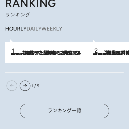
RANKING
ランキング
HOURLY
DAILY
WEEKLY
2026.8.5
【阿川佐和子さんの年とる力】なぜ70代で始めた趣味は“こんなに楽しい”のか？ ピアノ、俳句…スランプに陥っても続けられる“ある秘訣”とは
2026.8.8
「最後に見られてよかった」上野動物園の東園パンダ舎が解体前に特別公開。8月16日まで延長されたパネル展と共に辿る“半世紀”のパンダ飼育《解体工事の図面あり》
1 / 5
ランキング一覧