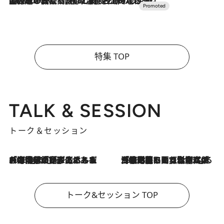
2026.7.10
NEW OPEN！【界 草津】名湯の地に誕生。趣の異なる2種の温泉と上州ならではの会席・蕎麦割烹など美食を味わう究極の癒やし旅
特集 TOP
TALK & SESSION
トーク＆セッション
2026.8.3
「今後値上げがあるとすれば…」「リスクがあるのは今年の冬」エネルギー専門家が語る、ホルムズ海峡封鎖が家庭にもたらす“ある心配”
2026.8.3
「住宅建てられない…」「サーチャージ料の高値が続いている」ホルムズ海峡封鎖による影響はいつまで続く？《エネルギー専門家に聞く“どうなる日本の暮らし”》
トーク&セッション TOP