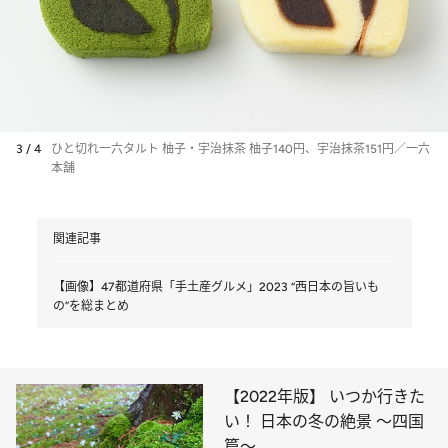
3 / 4
ひと切れ一六タルト 柚子・宇治抹茶 柚子140円、宇治抹茶151円／一六
本舗
関連記事
【画像】47都道府県「手土産グルメ」2023 “西日本の旨いも
の”を総まとめ
【2022年版】 いつか行きた
い！ 日本の冬の絶景 ～四国
篇～