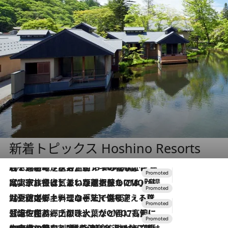
新着トピックス Hoshino Resorts
2026.8.7
【トンボの足水浴】ヒノキの香りに包まれて涼感マックス！約13℃の湧水かけ流しを避暑地「星野温泉 トンボの湯」で体験
2026.7.31
【ホテル帰省】という選択肢をOMOが提案。家族とほどよい距離を保つには「昼は実家、夜は気兼ねなくホテルで！」
2026.7.24
【夏限定ディナーコース】旬を迎える稚鮎や花ズッキーニなどをイタリア・トスカーナの郷土料理の手法で満喫！
2026.7.17
「土佐和ハーブかき氷」がOMO7高知に登場！生姜、山椒、大葉など目にも舌にも涼を呼ぶ郷土の味