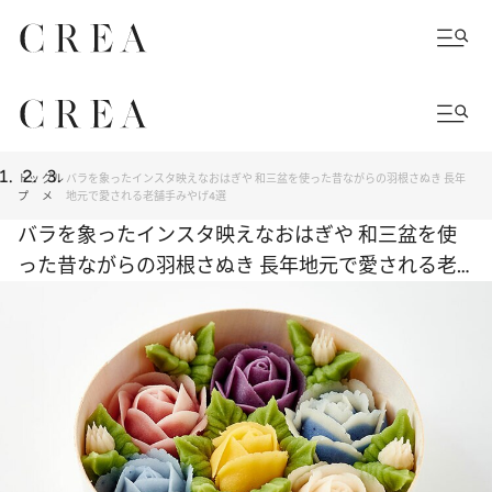
トッ
グル
バラを象ったインスタ映えなおはぎや 和三盆を使った昔ながらの羽根さぬき 長年
プ
メ
地元で愛される老舗手みやげ4選
バラを象ったインスタ映えなおはぎや 和三盆を使
った昔ながらの羽根さぬき 長年地元で愛される老
舗手みやげ4選