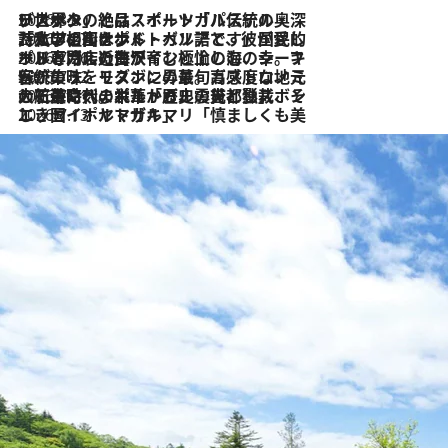
2026.8.8
リスボンの絶品スイーツ「パステル・デ・ナタ」とは？ポルトガル伝統の奥深い世界へ
2026.7.27
「私の祖国はポルトガル語です」国民的詩人フェルナンド・ペソアと、彼が愛した文学の街を歩く
2026.7.26
ポルトガル近海が育む極上の海の幸。キリリと冷えた白ワインと愉しむ、シーフード専門店の贅沢
2026.7.22
伝統の味をモダンに昇華。高感度な地元客が集う、リスボンの最旬ガストロノミー
2026.7.21
大航海時代の栄華から、震災、独裁、そして革命へ。ポルトガル・首都リスボンの石畳に刻まれた「歴史の光と影」
2026.7.13
エッセイ・ヤマザキマリ「慎ましくも美しき国 ポルトガル」