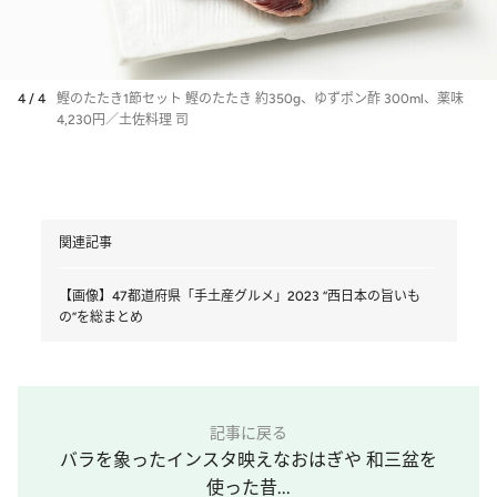
4 / 4
鰹のたたき1節セット 鰹のたたき 約350g、ゆずポン酢 300ml、薬味
4,230円／土佐料理 司
関連記事
【画像】47都道府県「手土産グルメ」2023 “西日本の旨いも
の”を総まとめ
記事に戻る
バラを象ったインスタ映えなおはぎや 和三盆を
使った昔...