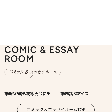
COMIC & ESSAY
ROOM
2026.7.30
第8回「同人誌即売会にチャレンジ その2」
2026.7.30
第15話 アイス
コミック＆エッセイルームTOP