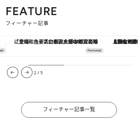
FEATURE
フィーチャー記事
【銀座で出合う最旬美容】美髪ケアや上質な眠り…セルフケアのアップデートから、特別な名入れギフトまで。大人のための「ReFa GINZA」クルーズ
3
/
5
フィーチャー記事一覧