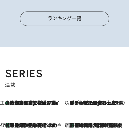
ランキング一覧
SERIES
連載
工藤まやのおもてなしハワイ
【ハワイ土産】ローカルの絶大な支持で復活！ 絶品の幻クッキー《元ファンの日本人女性が受け継いだ名店》
6 Hours Ago
ハワイ賢者 リサのお気に入りリスト
あの伝説の限定トートも！ リニューアルした「ディーン＆デルーカ ハワイ」で必須のお土産8選
6 Hours Ago
47都道府県の手みやげ ひんやりスイーツで夏を満喫
【三重県】この夏絶対食べたい 冷やしておいしいおやつ3選 お餅×アイスの新感覚スイーツ
6 Hours Ago
齋藤 薫 美容脳ルネサンス
「荷物が増えるほど旅ストレスは増す」美容ジャーナリストがたどり着いた最終結論。“化粧品を劇的に減らす”感動の凝縮美容とは
6 Hours Ago