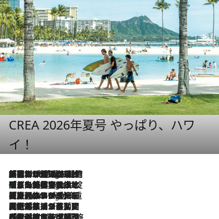
CREA 2026年夏号 やっぱり、ハワ
イ！
「荷物が増えるほど旅ストレスは増す」美容ジャーナリストがたどり着いた最終結論。“化粧品を劇的に減らす”感動の凝縮美容とは
6 Hours Ago
「旅先には金髪ウィッグを持参」日本と同じメイクでは損してる!? 美容ジャーナリストが提案する“掟破りの旅美容”とは
6 Hours Ago
【厳選旅コスメ】「身軽さ＆UV対策重視！」ヘアアーティストshucoが選んだ夏旅ベストコスメを発表【Mサイズジップ】
6 Hours Ago
2026.8.5
【厳選旅コスメ】国内をあちこち移動する河井菜摘が選んだ夏旅ベストコスメ発表！「リラックスアイテムはマスト」【Mサイズジップ】
2026.8.4
【厳選旅コスメ】「紫外線＆乾燥対策しながらメイク感も！」ヘア＆メイクGeorgeが選んだ夏旅ベストコスメを発表！【Mサイズジップ】