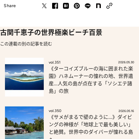
Share
古関千恵子の世界極楽ビーチ百景
この連載の別の記事を読む
vol.351
2026.05.30
《ターコイズブルーの海に囲まれた楽
園》ハネムーナーの憧れの地、世界遺
産…人気の島が点在する「ソシエテ諸
島」の旅
vol.350
2026.05.16
《サメがまるで壁のように…》ダイビ
ングの神様が「地球上で最も美しい」
と絶賛。世界中のダイバーが憧れる島