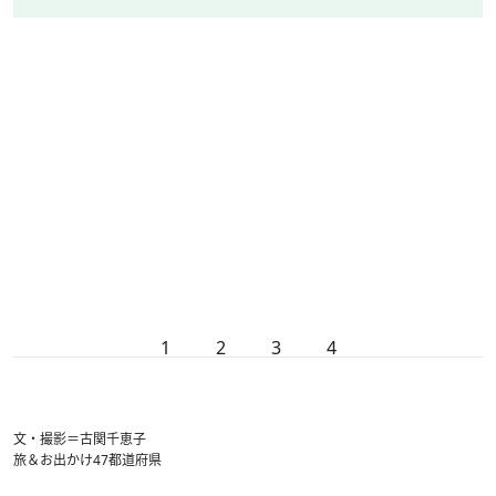
1
2
3
4
文・撮影＝古関千恵子
旅＆お出かけ
47都道府県