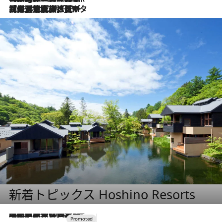
2026.8.3
【厳選旅コスメ】「保湿もタイパ重視！」“サウナ好き”タレント清水みさとが愛用する夏旅ベストコスメを発表！【Mサイズジップ】
新着トピックス Hoshino Resorts
2026.7.31
【ホテル帰省】という選択肢をOMOが提案。家族とほどよい距離を保つには「昼は実家、夜は気兼ねなくホテルで！」