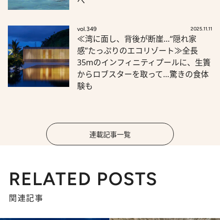
へ
vol.349
2025.11.11
≪湾に面し、背後が断崖…“隠れ家
感”たっぷりのエコリゾート≫全長
35mのインフィニティプールに、生簀
からロブスターを取って…驚きの食体
験も
連載記事一覧
RELATED POSTS
関連記事