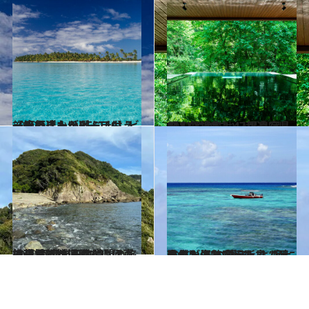
2020.5.2
【絶景ビーチBEST10】ビーチの達人が選ぶ、もう一度行きたいビーチは？
旅＆お出かけ
2022.7.28
【人気特集】47都道府県の ひとりにいい温泉宿118
旅＆お出かけ
2022.11.19
携帯電話が通じない伊豆の秘境 【吉田海岸】とは？ 東京から数時間の旅で現れる桃源郷
旅＆お出かけ
2022.11.5
私の人生を変えた島【西表島】 人の暮らしより大自然が優勢な場所で “色に溢れた海”に潜る
旅＆お出かけ