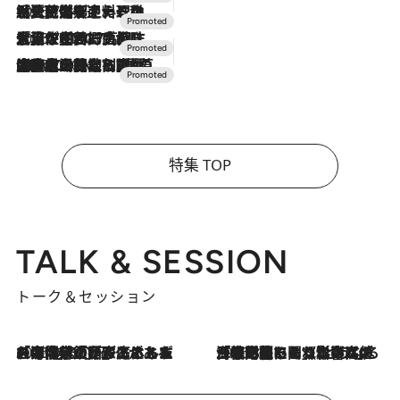
2026.7.24
【夏限定ディナーコース】旬を迎える稚鮎や花ズッキーニなどをイタリア・トスカーナの郷土料理の手法で満喫！
2026.7.17
「土佐和ハーブかき氷」がOMO7高知に登場！生姜、山椒、大葉など目にも舌にも涼を呼ぶ郷土の味
2026.7.10
NEW OPEN！【界 草津】名湯の地に誕生。趣の異なる2種の温泉と上州ならではの会席・蕎麦割烹など美食を味わう究極の癒やし旅
特集 TOP
TALK & SESSION
トーク＆セッション
2026.8.3
「今後値上げがあるとすれば…」「リスクがあるのは今年の冬」エネルギー専門家が語る、ホルムズ海峡封鎖が家庭にもたらす“ある心配”
2026.8.3
「住宅建てられない…」「サーチャージ料の高値が続いている」ホルムズ海峡封鎖による影響はいつまで続く？《エネルギー専門家に聞く“どうなる日本の暮らし”》