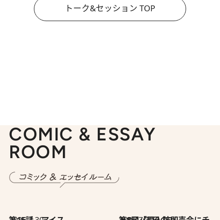
トーク&セッション TOP
COMIC & ESSAY
ROOM
2026.7.30
第15話 アイス
2026.7.30
第8回「同人誌即売会にチャレンジ その2」