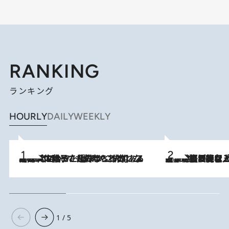
RANKING
ランキング
HOURLY
DAILY
WEEKLY
2026.8.5
【阿川佐和子さんの年とる力】なぜ70代で始めた趣味は“こんなに楽しい”のか？ ピアノ、俳句…スランプに陥っても続けられる“ある秘訣”とは
2026.8.5
【なぜ吉沢亮は「気配を消せる」のか？】興行収入208億の『国宝』を経て挑むミュージカル『ディア・エヴァン・ハンセン』。トップ俳優が舞台上でさらけ出した“孤独”とは
1 / 5