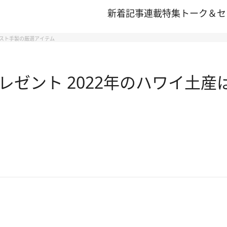
新着記事
連載
特集
トーク＆セ
ィスト手製の厳選アイテム
ゼント 2022年のハワイ土産