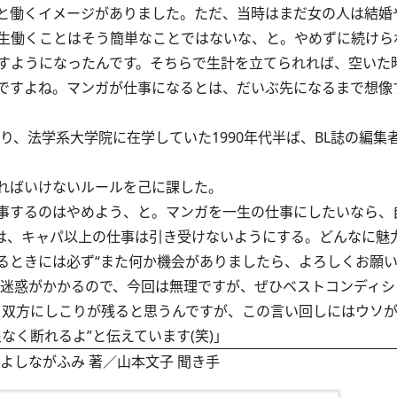
と働くイメージがありました。ただ、当時はまだ女の人は結婚
生働くことはそう簡単なことではないな、と。やめずに続けら
すようになったんです。そちらで生計を立てられれば、空いた
ですよね。マンガが仕事になるとは、だいぶ先になるまで想像
、法学系大学院に在学していた1990年代半ば、BL誌の編集
ればいけないルールを己に課した。
事するのはやめよう、と。マンガを一生の仕事にしたいなら、
は、キャパ以上の仕事は引き受けないようにする。どんなに魅
るときには必ず“また何か機会がありましたら、よろしくお願い
な迷惑がかかるので、今回は無理ですが、ぜひベストコンディシ
と双方にしこりが残ると思うんですが、この言い回しにはウソ
なく断れるよ”と伝えています(笑)」
よしながふみ 著／山本文子 聞き手