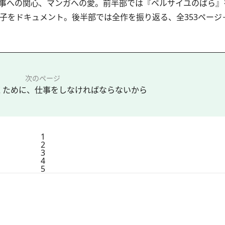
事への関心、マンガへの愛。前半部では『ベルサイユのばら』
子をドキュメント。後半部では全作を振り返る、全353ページ
次のページ
くために、仕事をしなければならないから
1
2
3
4
5