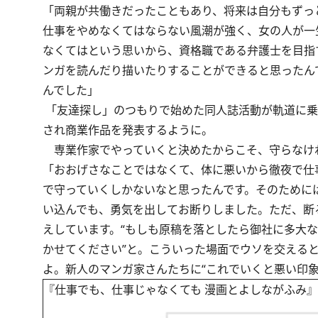
「両親が共働きだったこともあり、将来は自分もずっ
仕事をやめなくてはならない風潮が強く、女の人が一
なくてはという思いから、資格職である弁護士を目指
ンガを読んだり描いたりすることができると思ったん
んでした」
「友達探し」のつもりで始めた同人誌活動が軌道に乗り
され商業作品を発表するように。
専業作家でやっていくと決めたからこそ、守らなけ
「おおげさなことではなくて、体に悪いから徹夜で仕
で守っていくしかないなと思ったんです。そのために
い込んでも、勇気を出してお断りしました。ただ、断
えしています。“もしも原稿を落としたら御社に多大
かせてください”と。こういった場面でウソを交える
よ。新人のマンガ家さんたちに“これでいくと悪い印象
『仕事でも、仕事じゃなくても 漫画とよしながふみ』