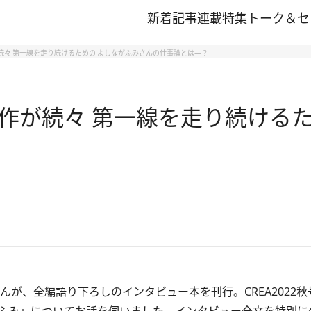
新着記事
連載
特集
トーク＆セ
続々 第一線を走り続けるための よしながふみさんの仕事論とは―？
作が続々 第一線を走り続けるた
が、全編語り下ろしのインタビュー本を刊行。CREA2022