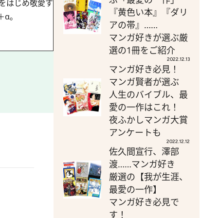
をはじめ敬愛す
『黄色い本』『ダリ
＋α。
アの帯』……
マンガ好きが選ぶ厳
選の1冊をご紹介
2022.12.13
マンガ好き必見！
マンガ賢者が選ぶ
人生のバイブル、最
愛の一作はこれ！
夜ふかしマンガ大賞
アンケートも
2022.12.12
佐久間宣行、澤部
渡……マンガ好き
厳選の【我が生涯、
最愛の一作】
マンガ好き必見で
す！