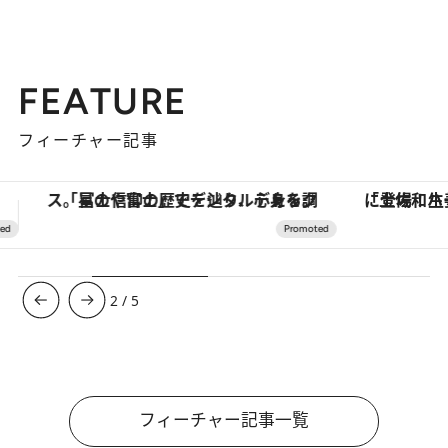
FEATURE
フィーチャー記事
「土佐和ハーブかき氷」がOMO7高知に登場！生姜、山椒、大葉など目にも舌にも涼を呼ぶ郷土の味
【夏限定ディナーコース】旬を迎
3
/
5
フィーチャー記事一覧