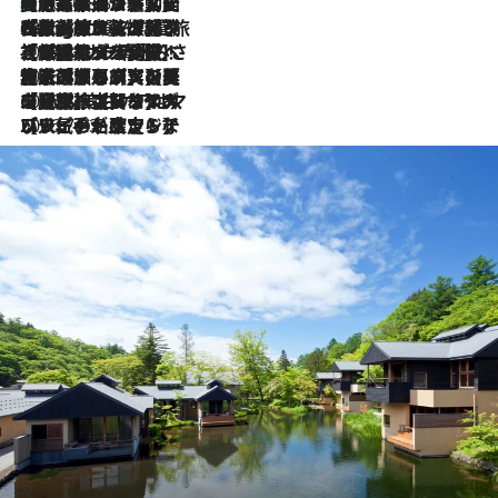
【厳選旅コスメ】国内をあちこち移動する河井菜摘が選んだ夏旅ベストコスメ発表！「リラックスアイテムはマスト」【Mサイズジップ】
2026.8.5
2026.8.4
【厳選旅コスメ】「紫外線＆乾燥対策しながらメイク感も！」ヘア＆メイクGeorgeが選んだ夏旅ベストコスメを発表！【Mサイズジップ】
2026.8.3
【厳選旅コスメ】「保湿もタイパ重視！」“サウナ好き”タレント清水みさとが愛用する夏旅ベストコスメを発表！【Mサイズジップ】
2026.8.2
【厳選旅コスメ】美容家・瀬戸麻実の夏旅ベストコスメを発表！「ストレスなく使えるクレンジング＆洗顔は必須」【Mサイズジップ】
2026.8.1
【厳選旅コスメ】「UV＆美白ケアはマスト！」フリーアナウンサー宇賀なつみの夏旅ベストコスメを発表！【Mサイズジップ】
2026.7.23
【リピート確定！】ハワイの名店ランチプレートとサンドイッチ、手が止まらない人気ドーナツ