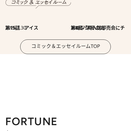
2026.7.30
第15話 アイス
2026.7.30
第8回「同人誌即売会にチャレンジ その2」
コミック＆エッセイルームTOP
FORTUNE