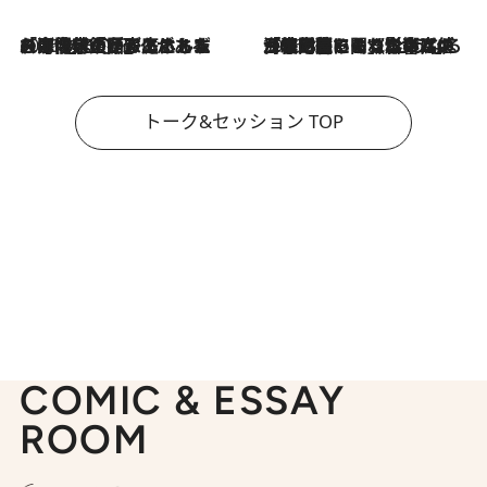
2026.8.3
「今後値上げがあるとすれば…」「リスクがあるのは今年の冬」エネルギー専門家が語る、ホルムズ海峡封鎖が家庭にもたらす“ある心配”
2026.8.3
「住宅建てられない…」「サーチャージ料の高値が続いている」ホルムズ海峡封鎖による影響はいつまで続く？《エネルギー専門家に聞く“どうなる日本の暮らし”》
トーク&セッション TOP
COMIC & ESSAY
ROOM