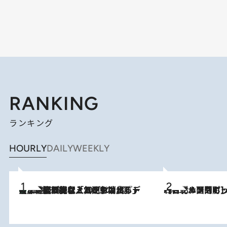
RANKING
ランキング
HOURLY
DAILY
WEEKLY
【なぜ吉沢亮は「気配を消せる」のか？】興行収入208億の『国宝』を経て挑むミュージカル『ディア・エヴァン・ハンセン』。トップ俳優が舞台上でさらけ出した“孤独”とは
2026.8.5
2026.8.4
【台北・西門町】台湾旅行で行くべきグルメスポット7選《濃厚ルーローハンやもっちり粽、サクふわドーナツも》