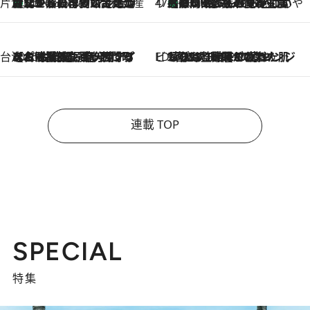
片倉真理のときめく台湾土産
台北からちょっと足を延ばして嘉義へ！ マジョリカタイルの博物館で見つけたレトロ可愛い台湾土産
2026.8.5
47都道府県の手みやげ ひんやりスイーツで夏を満喫
【静岡県】この夏絶対食べたい 冷やしておいしいおやつ3選 お茶香る生食感のふるふるゼリー
2026.8.5
台湾ぶらぶら食べ歩き
2026.8.4
【台湾夏旅】買い物するなら“台湾の原宿”西門町へ！ お土産も自分用アイテムも揃うショッピングスポット8選
ビューティいいもの集め EDITORS' BEST
2026.8.3
“落とす”時間が“癒やし”に。THREEのクレンジングは、酷暑で疲れた肌も心も整えてくれる！
連載 TOP
SPECIAL
特集