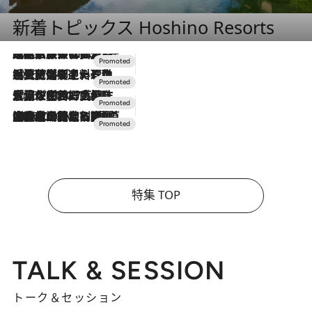
新着トピックス Hoshino Resorts
2026.7.31
【ホテル帰省】という選択肢をOMOが提案。家族とほどよい距離を保つには「昼は実家、夜は気兼ねなくホテルで！」
2026.7.24
【夏限定ディナーコース】旬を迎える稚鮎や花ズッキーニなどをイタリア・トスカーナの郷土料理の手法で満喫！
2026.7.17
「土佐和ハーブかき氷」がOMO7高知に登場！生姜、山椒、大葉など目にも舌にも涼を呼ぶ郷土の味
2026.7.10
NEW OPEN！【界 草津】名湯の地に誕生。趣の異なる2種の温泉と上州ならではの会席・蕎麦割烹など美食を味わう究極の癒やし旅
特集 TOP
TALK & SESSION
トーク＆セッション