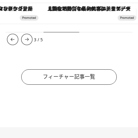
【銀座で出合う最旬美容】美髪ケアや上質な眠り…セルフケアのアップデートから、特別な名入れギフトまで。大人のための「ReFa GINZA」クルーズ
【夏限定ディナーコース】旬を迎
3
/
5
フィーチャー記事一覧