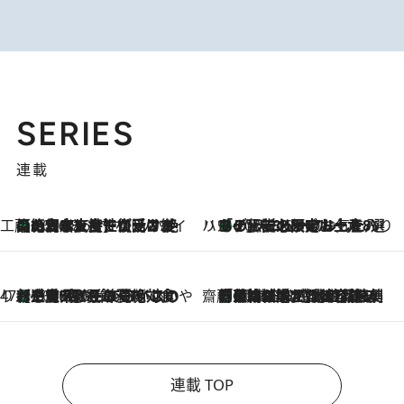
SERIES
連載
工藤まやのおもてなしハワイ
【ハワイ土産】ローカルの絶大な支持で復活！ 絶品の幻クッキー《元ファンの日本人女性が受け継いだ名店》
2026.8.6
ハワイ賢者 リサのお気に入りリスト
あの伝説の限定トートも！ リニューアルした「ディーン＆デルーカ ハワイ」で必須のお土産8選
2026.8.6
47都道府県の手みやげ ひんやりスイーツで夏を満喫
【三重県】この夏絶対食べたい 冷やしておいしいおやつ3選 お餅×アイスの新感覚スイーツ
2026.8.6
齋藤 薫 美容脳ルネサンス
「荷物が増えるほど旅ストレスは増す」美容ジャーナリストがたどり着いた最終結論。“化粧品を劇的に減らす”感動の凝縮美容とは
2026.8.6
連載 TOP