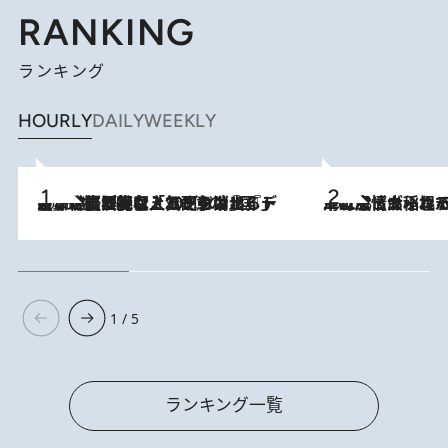
RANKING
ランキング
HOURLY
DAILY
WEEKLY
2026.8.5
【なぜ吉沢亮は「気配を消せる」のか？】興行収入208億の『国宝』を経て挑むミュージカル『ディア・エヴァン・ハンセン』。トップ俳優が舞台上でさらけ出した“孤独”とは
2026.8.5
下町風情あふれる台北屈指の人気エリア・大稲埕でセンスのいい台湾土産《ヴィン
1 / 5
ランキング一覧