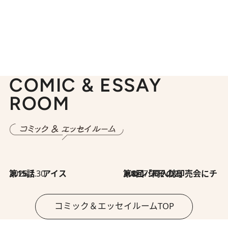
COMIC & ESSAY
ROOM
2026.7.30
第15話 アイス
2026.7.30
第8回「同人誌即売会にチャレンジ その2」
コミック＆エッセイルームTOP