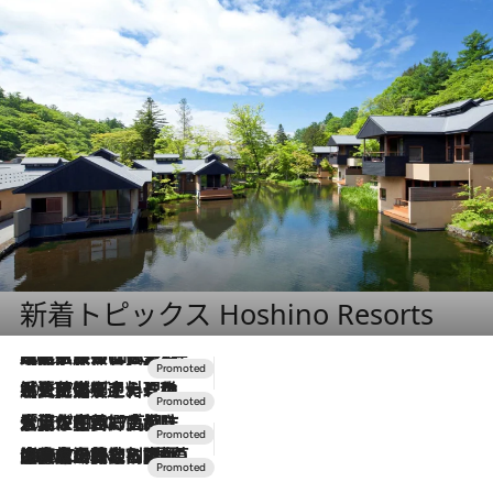
新着トピックス Hoshino Resorts
2026.7.31
【ホテル帰省】という選択肢をOMOが提案。家族とほどよい距離を保つには「昼は実家、夜は気兼ねなくホテルで！」
2026.7.24
【夏限定ディナーコース】旬を迎える稚鮎や花ズッキーニなどをイタリア・トスカーナの郷土料理の手法で満喫！
2026.7.17
「土佐和ハーブかき氷」がOMO7高知に登場！生姜、山椒、大葉など目にも舌にも涼を呼ぶ郷土の味
2026.7.10
NEW OPEN！【界 草津】名湯の地に誕生。趣の異なる2種の温泉と上州ならではの会席・蕎麦割烹など美食を味わう究極の癒やし旅