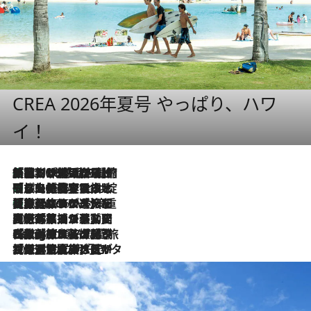
CREA 2026年夏号 やっぱり、ハワ
イ！
「荷物が増えるほど旅ストレスは増す」美容ジャーナリストがたどり着いた最終結論。“化粧品を劇的に減らす”感動の凝縮美容とは
2026.8.6
「旅先には金髪ウィッグを持参」日本と同じメイクでは損してる!? 美容ジャーナリストが提案する“掟破りの旅美容”とは
2026.8.6
【厳選旅コスメ】「身軽さ＆UV対策重視！」ヘアアーティストshucoが選んだ夏旅ベストコスメを発表【Mサイズジップ】
2026.8.6
2026.8.5
【厳選旅コスメ】国内をあちこち移動する河井菜摘が選んだ夏旅ベストコスメ発表！「リラックスアイテムはマスト」【Mサイズジップ】
2026.8.4
【厳選旅コスメ】「紫外線＆乾燥対策しながらメイク感も！」ヘア＆メイクGeorgeが選んだ夏旅ベストコスメを発表！【Mサイズジップ】
2026.8.3
【厳選旅コスメ】「保湿もタイパ重視！」“サウナ好き”タレント清水みさとが愛用する夏旅ベストコスメを発表！【Mサイズジップ】