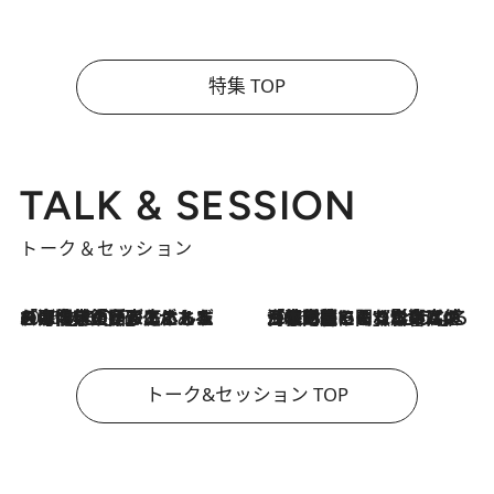
特集 TOP
TALK & SESSION
トーク＆セッション
2026.8.3
「今後値上げがあるとすれば…」「リスクがあるのは今年の冬」エネルギー専門家が語る、ホルムズ海峡封鎖が家庭にもたらす“ある心配”
2026.8.3
「住宅建てられない…」「サーチャージ料の高値が続いている」ホルムズ海峡封鎖による影響はいつまで続く？《エネルギー専門家に聞く“どうなる日本の暮らし”》
トーク&セッション TOP