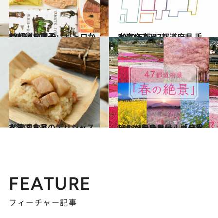
2021.4.7
47都道府県の「レトロかわいいお菓子」
グルメ
2020.12.25
2020年版 47都道府県 手土産リスト
グルメ
2021.3.19
人気ストアのデリシャスな冷凍食品
グルメ
2021.3.5
いつか行きたい！「日本にしかない風景」再発見
旅＆お出かけ
FEATURE
フィーチャー記事