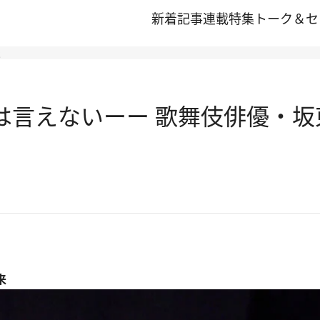
新着記事
連載
特集
トーク＆セ
と
らは言えないーー 歌舞伎俳優・
来