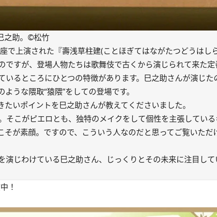
巳之助。©松竹
座で上演された『壽浅草柱建(ことほぎてはながたつどうはしら
のですが、登場人物たちは歌舞伎で古くから演じられて来た定
ているところにひとつの特徴があります。巳之助さんが演じたの
ような隈取“猿隈”をしての登場です。
きたいポイントを巳之助さんが教えてくださいました。
。そこがピエロとも、独特のメイクをして個性を主張している
こそが素顔。ですので、こういう人なのだと思ってご覧いただ
を演じわけている巳之助さん、じっくりとその未来に注目して
演中！