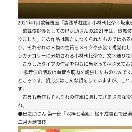
2021年1月歌舞伎座『壽浅草柱建』小林朝比奈＝坂東
歌舞伎俳優としての巳之助さんの2021年は、歌舞伎
りました。この作品は新たにつくられたものではある
り。それぞれの人物の性質をメイクや衣裳で視覚化し
うカテゴリーに分類される小林朝比奈で、文字通り猿の
こうしたタイプの作品を観るに当たって押さえてお
「歌舞伎の隈取は血管や筋肉を誇張したものなんです
ところです。朝比奈はこんな顔をしていますが、これ
す」
古典も新作もそれぞれの作風に則してさまざまな役
ね。
●巳之助さん 第一部『泥棒と若殿』松平成信役で出
二月大歌舞伎