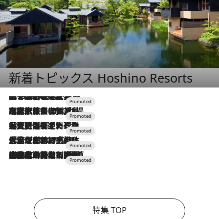
新着トピックス Hoshino Resorts
2026.8.7
【トンボの足水浴】ヒノキの香りに包まれて涼感マックス！約13℃の湧水かけ流しを避暑地「星野温泉 トンボの湯」で体験
2026.7.31
【ホテル帰省】という選択肢をOMOが提案。家族とほどよい距離を保つには「昼は実家、夜は気兼ねなくホテルで！」
2026.7.24
【夏限定ディナーコース】旬を迎える稚鮎や花ズッキーニなどをイタリア・トスカーナの郷土料理の手法で満喫！
2026.7.17
「土佐和ハーブかき氷」がOMO7高知に登場！生姜、山椒、大葉など目にも舌にも涼を呼ぶ郷土の味
2026.7.10
NEW OPEN！【界 草津】名湯の地に誕生。趣の異なる2種の温泉と上州ならではの会席・蕎麦割烹など美食を味わう究極の癒やし旅
特集 TOP