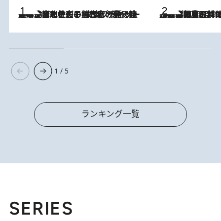
2026.8.3
《「文士の子ども被害者の会」発足！》阿川佐和子（72）が語る遠藤周作に北杜夫、劇作家・矢代静一の子どもたちの“文豪プライベート事件簿”
2026.8.8
「最後に見られてよかった」上野動物園の東園パンダ舎が解体前に特別公開。8月16日まで延長されたパネル展と共に辿る“半世紀”のパンダ飼育《解体工事の図面あり》
1 / 5
ランキング一覧
SERIES