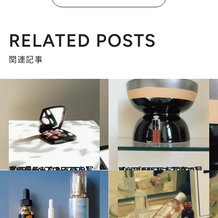
RELATED POSTS
関連記事
2020.12.8
【CREAベスコス2020】アイシャドウBEST5を写真で見る
ビューティ＆ヘルス
2020.12.9
【CREAベスコス2020】リップBEST5を写真で見る
ビューティ＆ヘルス