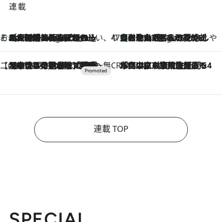
連載
そおだよおこの関西おいしい、おやつ紀行
［大阪府箕面市］一皿一皿目の前で仕上げられる、料理を巧みに組み込んだアシェットデセールコース「ミチル アシェット デセール（Michiru assiette dessert）」
6 Hours Ago
47都道府県の手みやげ ひんやりスイーツで夏を満喫
【和歌山県】この夏絶対食べたい 冷やしておいしいおやつ3選 みかんがごろっと丸ごと入ったジュレ
6 Hours Ago
【CREA×星野リゾート】唯一無二。癒しと発見が待つ場所へ
2026.8.7
【トンボの足水浴】ヒノキの香りに包まれて涼感マックス！約13℃の湧水かけ流しを避暑地「星野温泉 トンボの湯」で体験
CREA'S CHOICE
2026.8.7
「立川にも歌舞伎があるんだよ」 片岡仁左衛門・市川中車ら豪華座組みで4年目の立川立飛歌舞伎へ
連載 TOP
SPECIAL