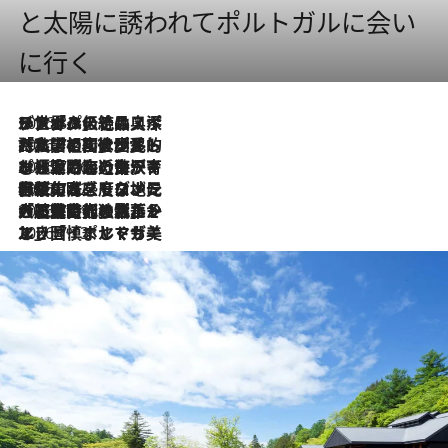
と太陽に誘われてポルトガルに会い
に行く
2026.8.8
リスボンの絶品スイーツ「パステル・デ・ナタ」とは？ポルトガル伝統の奥深い世界へ
2026.7.27
「私の祖国はポルトガル語です」国民的詩人フェルナンド・ペソアと、彼が愛した文学の街を歩く
2026.7.26
ポルトガル近海が育む極上の海の幸。キリリと冷えた白ワインと愉しむ、シーフード専門店の贅沢
2026.7.22
伝統の味をモダンに昇華。高感度な地元客が集う、リスボンの最旬ガストロノミー
2026.7.21
大航海時代の栄華から、震災、独裁、そして革命へ。ポルトガル・首都リスボンの石畳に刻まれた「歴史の光と影」
2026.7.13
エッセイ・ヤマザキマリ「慎ましくも美しき国 ポルトガル」