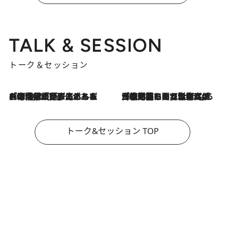
TALK & SESSION
トーク＆セッション
2026.8.3
「今後値上げがあるとすれば…」「リスクがあるのは今年の冬」エネルギー専門家が語る、ホルムズ海峡封鎖が家庭にもたらす“ある心配”
2026.8.3
「住宅建てられない…」「サーチャージ料の高値が続いている」ホルムズ海峡封鎖による影響はいつまで続く？《エネルギー専門家に聞く“どうなる日本の暮らし”》
トーク&セッション TOP