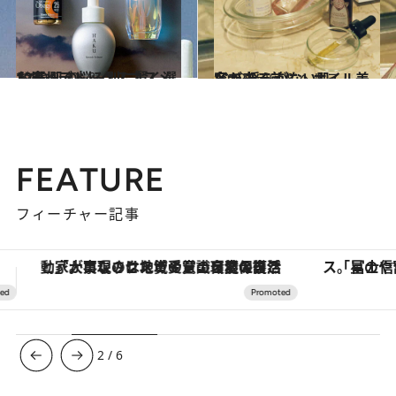
2019.9.30
お疲れデトックスコスメ12選 肌の悩み別に賢く選んで
ビューティ＆ヘルス
2019.9.26
冬が来る前に、オイル美容で 揺らがない肌
ビューティ＆ヘルス
FEATURE
フィーチャー記事
「星のや富士」でデジタルデトックス。冨士信仰の歴史を辿り、心身を調える。
【夏限定ディナーコース】旬を迎
3
/
6