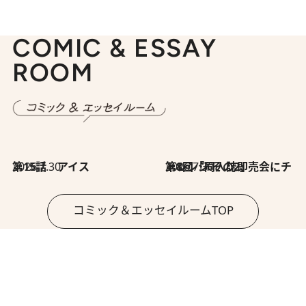
COMIC & ESSAY
ROOM
2026.7.30
第15話 アイス
2026.7.30
第8回「同人誌即売会にチャレンジ その2」
コミック＆エッセイルームTOP