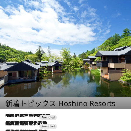
新着トピックス Hoshino Resorts
2026.7.31
【ホテル帰省】という選択肢をOMOが提案。家族とほどよい距離を保つには「昼は実家、夜は気兼ねなくホテルで！」
2026.7.24
【夏限定ディナーコース】旬を迎える稚鮎や花ズッキーニなどをイタリア・トスカーナの郷土料理の手法で満喫！