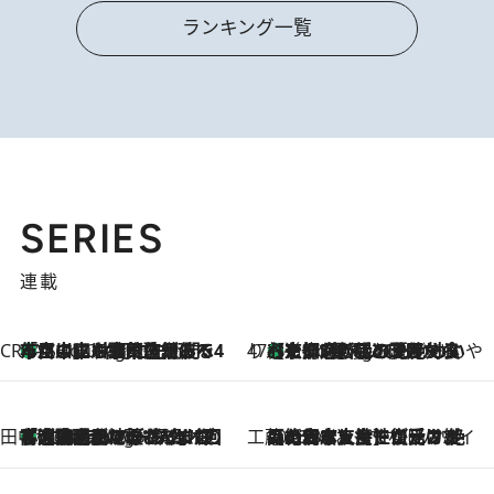
ランキング一覧
SERIES
連載
CREA'S CHOICE
「立川にも歌舞伎があるんだよ」 片岡仁左衛門・市川中車ら豪華座組みで4年目の立川立飛歌舞伎へ
1 Hour Ago
47都道府県の手みやげ ひんやりスイーツで夏を満喫
【京都府】この夏絶対食べたい 冷やしておいしいおやつ3選 ひと口目から心を掴む新緑のテリーヌ
1 Hour Ago
田中稲の勝手に再ブーム
「湘南乃風に憧れて」観客大盛上がりの“タオル回し”に、ラッパー顔負けの高速歌唱まで…さだまさし（74）のアグレッシブすぎる現在地
6 Hours Ago
工藤まやのおもてなしハワイ
2026.8.6
【ハワイ土産】ローカルの絶大な支持で復活！ 絶品の幻クッキー《元ファンの日本人女性が受け継いだ名店》