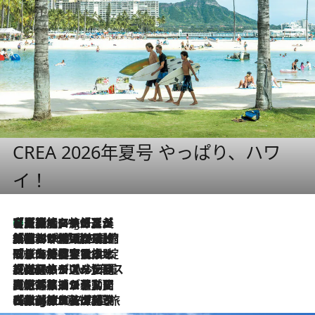
CREA 2026年夏号 やっぱり、ハワ
イ！
【厳選旅コスメ】「多機能アイテムがメイン！」旅好き美容エディターが選んだ夏旅ベストコスメを発表【Mサイズジップ】
1 Hour Ago
2026.8.6
「荷物が増えるほど旅ストレスは増す」美容ジャーナリストがたどり着いた最終結論。“化粧品を劇的に減らす”感動の凝縮美容とは
2026.8.6
「旅先には金髪ウィッグを持参」日本と同じメイクでは損してる!? 美容ジャーナリストが提案する“掟破りの旅美容”とは
2026.8.6
【厳選旅コスメ】「身軽さ＆UV対策重視！」ヘアアーティストshucoが選んだ夏旅ベストコスメを発表【Mサイズジップ】
2026.8.5
【厳選旅コスメ】国内をあちこち移動する河井菜摘が選んだ夏旅ベストコスメ発表！「リラックスアイテムはマスト」【Mサイズジップ】
2026.8.4
【厳選旅コスメ】「紫外線＆乾燥対策しながらメイク感も！」ヘア＆メイクGeorgeが選んだ夏旅ベストコスメを発表！【Mサイズジップ】