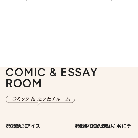
COMIC & ESSAY
ROOM
2026.7.30
第15話 アイス
2026.7.30
第8回「同人誌即売会にチャレンジ その2」