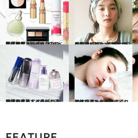
2020.3.7
九星気学で知るあなたの開運美容 2020年にやるべき自分磨きのコツは？
ビューティ＆ヘルス
2020.3.6
最新クッションファンデを上手に使う みずみずしい肌が1日保つ方法とは？
ビューティ＆ヘルス
2020.3.9
シミを改善する最新の高機能美容液 このBEST5から選ぶべし！
ビューティ＆ヘルス
2020.3.12
知性を漂わせる眉づくり 立体感ある太眉を主役にして
ビューティ＆ヘルス
FEATURE