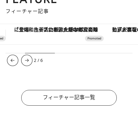
フィーチャー記事
「大事なのは地域の意識を変えること」。ロレックス賞受賞の自然保護活動家が実現させたナイジェリアの自然環境の復活
【夏限定ディナーコース】旬を迎
3
/
6
フィーチャー記事一覧