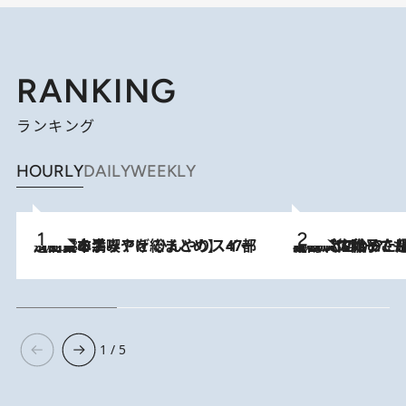
RANKING
ランキング
HOURLY
DAILY
WEEKLY
2026.8.5
【西日本エリアを総まとめ】 47都道府県の手みやげ ひんやりスイーツで夏を満喫
2026.8.5
【阿川佐和子さんの年とる力】なぜ70代で始めた趣味は“こんなに楽しい”のか？ ピアノ、俳句…スランプに陥っても続けられる“ある秘訣”とは
1 / 5