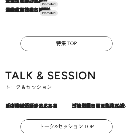
2026.7.17
「土佐和ハーブかき氷」がOMO7高知に登場！生姜、山椒、大葉など目にも舌にも涼を呼ぶ郷土の味
2026.7.10
NEW OPEN！【界 草津】名湯の地に誕生。趣の異なる2種の温泉と上州ならではの会席・蕎麦割烹など美食を味わう究極の癒やし旅
特集 TOP
TALK & SESSION
トーク＆セッション
2026.8.3
「今後値上げがあるとすれば…」「リスクがあるのは今年の冬」エネルギー専門家が語る、ホルムズ海峡封鎖が家庭にもたらす“ある心配”
2026.8.3
「住宅建てられない…」「サーチャージ料の高値が続いている」ホルムズ海峡封鎖による影響はいつまで続く？《エネルギー専門家に聞く“どうなる日本の暮らし”》
トーク&セッション TOP