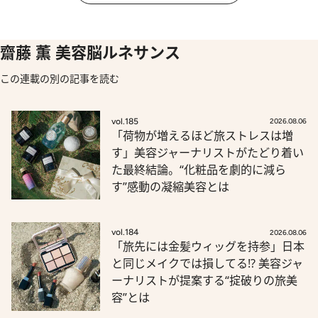
齋藤 薫 美容脳ルネサンス
この連載の別の記事を読む
vol.185
2026.08.06
「荷物が増えるほど旅ストレスは増
す」美容ジャーナリストがたどり着い
た最終結論。“化粧品を劇的に減ら
す”感動の凝縮美容とは
vol.184
2026.08.06
「旅先には金髪ウィッグを持参」日本
と同じメイクでは損してる!? 美容ジャ
ーナリストが提案する“掟破りの旅美
容”とは