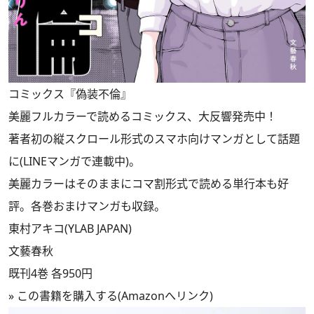
コミックス『偽装不倫』
美麗フルカラーで読めるコミックス、大反響発売中！
著者初の縦スクロール形式のスマホ向けマンガとして話題
に(LINEマンガで連載中)。
美麗カラーはそのままにコマ割形式で読める単行本も好
評。各巻おまけマンガも収録。
東村アキコ(YLAB JAPAN)
文藝春秋
既刊4巻 各950円
»
この書籍を購入する(Amazonへリンク)