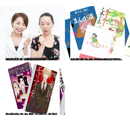
2018.10.13
“刺さない美容鍼”Bi-balyを体験し 漫画家の東村アキコさんが大絶賛！
ビューティ＆ヘルス
2015.8.15
地方出身マンガ家が見た「都会」像 読めば必ず力がもらえる傑作自伝3選
カルチャー
2017.9.5
ヒーローの陰にダークヒーローあり 「黒幕」が魅力的なマンガ
カルチャー