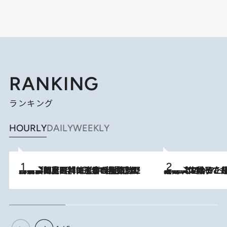
RANKING
ランキング
HOURLY
DAILY
WEEKLY
2026.8.8
「最後に見られてよかった」上野動物園の東園パンダ舎が解体前に特別公開。8月16日まで延長されたパネル展と共に辿る“半世紀”のパンダ飼育《解体工事の図面あり》
2026.8.5
【阿川佐和子さんの年とる力】なぜ70代で始めた趣味は“こんなに楽しい”のか？ ピアノ、俳句…スランプに陥っても続けられる“ある秘訣”とは