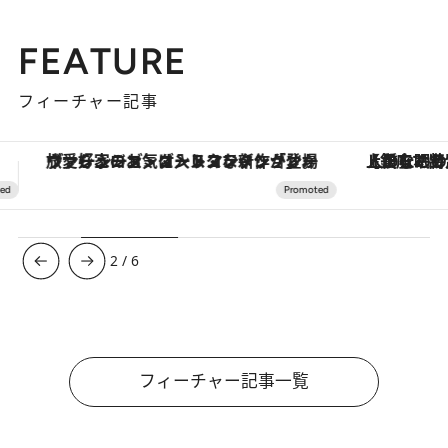
FEATURE
フィーチャー記事
【銀座で出合う最旬美容】美髪ケアや上質な眠り…セルフケアのアップデートから、特別な名入れギフトまで。大人のための「ReFa GINZA」クルーズ
3
/
6
フィーチャー記事一覧