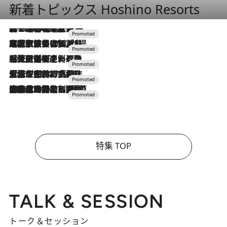
新着トピックス Hoshino Resorts
2026.8.7
【トンボの足水浴】ヒノキの香りに包まれて涼感マックス！約13℃の湧水かけ流しを避暑地「星野温泉 トンボの湯」で体験
2026.7.31
【ホテル帰省】という選択肢をOMOが提案。家族とほどよい距離を保つには「昼は実家、夜は気兼ねなくホテルで！」
2026.7.24
【夏限定ディナーコース】旬を迎える稚鮎や花ズッキーニなどをイタリア・トスカーナの郷土料理の手法で満喫！
2026.7.17
「土佐和ハーブかき氷」がOMO7高知に登場！生姜、山椒、大葉など目にも舌にも涼を呼ぶ郷土の味
2026.7.10
NEW OPEN！【界 草津】名湯の地に誕生。趣の異なる2種の温泉と上州ならではの会席・蕎麦割烹など美食を味わう究極の癒やし旅
特集 TOP
TALK & SESSION
トーク＆セッション