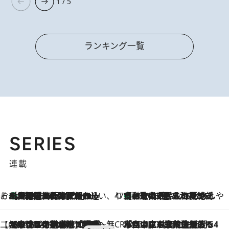
1 / 5
ランキング一覧
SERIES
連載
そおだよおこの関西おいしい、おやつ紀行
［大阪府箕面市］一皿一皿目の前で仕上げられる、料理を巧みに組み込んだアシェットデセールコース「ミチル アシェット デセール（Michiru assiette dessert）」
2026.8.9
47都道府県の手みやげ ひんやりスイーツで夏を満喫
【和歌山県】この夏絶対食べたい 冷やしておいしいおやつ3選 みかんがごろっと丸ごと入ったジュレ
2026.8.9
【CREA×星野リゾート】唯一無二。癒しと発見が待つ場所へ
2026.8.7
【トンボの足水浴】ヒノキの香りに包まれて涼感マックス！約13℃の湧水かけ流しを避暑地「星野温泉 トンボの湯」で体験
CREA'S CHOICE
2026.8.7
「立川にも歌舞伎があるんだよ」 片岡仁左衛門・市川中車ら豪華座組みで4年目の立川立飛歌舞伎へ