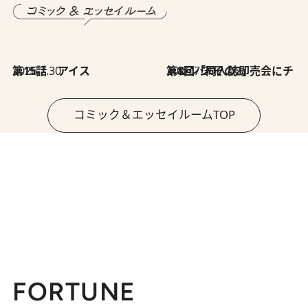
2026.7.30
第15話 アイス
2026.7.30
第8回「同人誌即売会にチャレンジ その2」
コミック＆エッセイルームTOP
FORTUNE