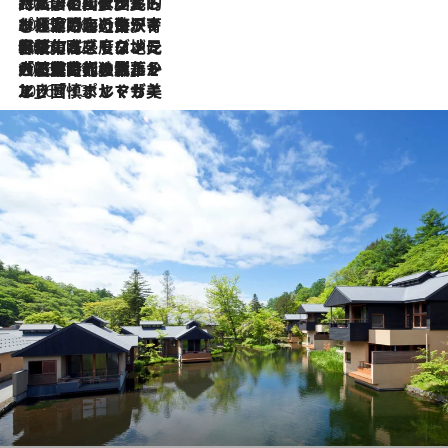
2026.7.27
「私の祖国はポルトガル語です」国民的詩人フェルナンド・ペソアと、彼が愛した文学の街を歩く
2026.7.26
ポルトガル近海が育む極上の海の幸。キリリと冷えた白ワインと愉しむ、シーフード専門店の贅沢
2026.7.22
伝統の味をモダンに昇華。高感度な地元客が集う、リスボンの最旬ガストロノミー
2026.7.21
大航海時代の栄華から、震災、独裁、そして革命へ。ポルトガル・首都リスボンの石畳に刻まれた「歴史の光と影」
2026.7.13
エッセイ・ヤマザキマリ「慎ましくも美しき国 ポルトガル」