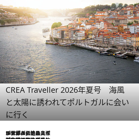
CREA Traveller 2026年夏号 海風
と太陽に誘われてポルトガルに会い
に行く
2026.8.8
リスボンの絶品スイーツ「パステル・デ・ナタ」とは？ポルトガル伝統の奥深い世界へ