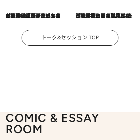
2026.8.3
「今後値上げがあるとすれば…」「リスクがあるのは今年の冬」エネルギー専門家が語る、ホルムズ海峡封鎖が家庭にもたらす“ある心配”
2026.8.3
「住宅建てられない…」「サーチャージ料の高値が続いている」ホルムズ海峡封鎖による影響はいつまで続く？《エネルギー専門家に聞く“どうなる日本の暮らし”》
トーク&セッション TOP
COMIC & ESSAY
ROOM