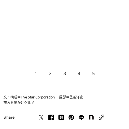
1
2
3
4
5
文・構成＝Five Star Corporation 撮影＝釜谷洋史
旅＆お出かけ
グルメ
Share