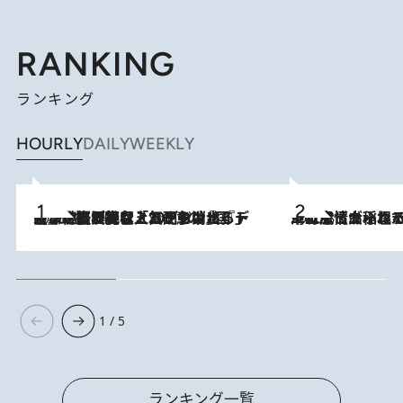
RANKING
ランキング
HOURLY
DAILY
WEEKLY
2026.8.5
【なぜ吉沢亮は「気配を消せる」のか？】興行収入208億の『国宝』を経て挑むミュージカル『ディア・エヴァン・ハンセン』。トップ俳優が舞台上でさらけ出した“孤独”とは
2026.8.5
下町風情あふれる台北屈指の人気エリア・大稲埕でセンスのいい台湾土産《ヴィン
1 / 5
ランキング一覧