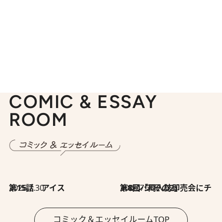
COMIC & ESSAY
ROOM
2026.7.30
第15話 アイス
2026.7.30
第8回「同人誌即売会にチャレンジ その2」
コミック＆エッセイルームTOP