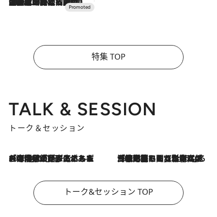
2026.7.10
NEW OPEN！【界 草津】名湯の地に誕生。趣の異なる2種の温泉と上州ならではの会席・蕎麦割烹など美食を味わう究極の癒やし旅
特集 TOP
TALK & SESSION
トーク＆セッション
2026.8.3
「今後値上げがあるとすれば…」「リスクがあるのは今年の冬」エネルギー専門家が語る、ホルムズ海峡封鎖が家庭にもたらす“ある心配”
2026.8.3
「住宅建てられない…」「サーチャージ料の高値が続いている」ホルムズ海峡封鎖による影響はいつまで続く？《エネルギー専門家に聞く“どうなる日本の暮らし”》
トーク&セッション TOP