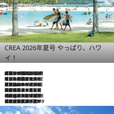
CREA 2026年夏号 やっぱり、ハワ
イ！
「荷物が増えるほど旅ストレスは増す」美容ジャーナリストがたどり着いた最終結論。“化粧品を劇的に減らす”感動の凝縮美容とは
2026.8.6
「旅先には金髪ウィッグを持参」日本と同じメイクでは損してる!? 美容ジャーナリストが提案する“掟破りの旅美容”とは
2026.8.6
【厳選旅コスメ】「身軽さ＆UV対策重視！」ヘアアーティストshucoが選んだ夏旅ベストコスメを発表【Mサイズジップ】
2026.8.6
2026.8.5
【厳選旅コスメ】国内をあちこち移動する河井菜摘が選んだ夏旅ベストコスメ発表！「リラックスアイテムはマスト」【Mサイズジップ】
2026.8.4
【厳選旅コスメ】「紫外線＆乾燥対策しながらメイク感も！」ヘア＆メイクGeorgeが選んだ夏旅ベストコスメを発表！【Mサイズジップ】
2026.8.3
【厳選旅コスメ】「保湿もタイパ重視！」“サウナ好き”タレント清水みさとが愛用する夏旅ベストコスメを発表！【Mサイズジップ】