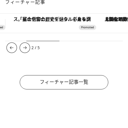
フィーチャー記事
【銀座で出合う最旬美容】美髪ケアや上質な眠り…セルフケアのアップデートから、特別な名入れギフトまで。大人のための「ReFa GINZA」クルーズ
3
/
5
フィーチャー記事一覧