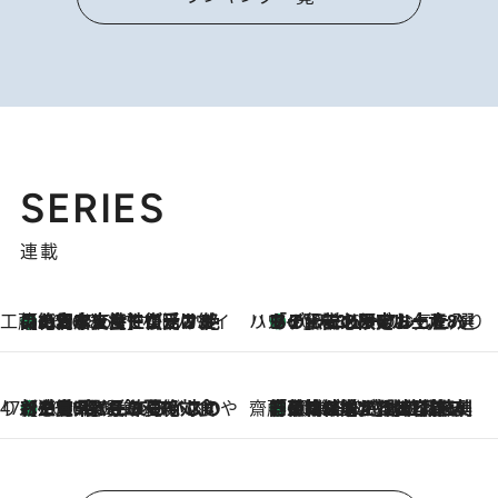
SERIES
連載
工藤まやのおもてなしハワイ
【ハワイ土産】ローカルの絶大な支持で復活！ 絶品の幻クッキー《元ファンの日本人女性が受け継いだ名店》
2026.8.6
ハワイ賢者 リサのお気に入りリスト
あの伝説の限定トートも！ リニューアルした「ディーン＆デルーカ ハワイ」で必須のお土産8選
2026.8.6
47都道府県の手みやげ ひんやりスイーツで夏を満喫
【三重県】この夏絶対食べたい 冷やしておいしいおやつ3選 お餅×アイスの新感覚スイーツ
2026.8.6
齋藤 薫 美容脳ルネサンス
「荷物が増えるほど旅ストレスは増す」美容ジャーナリストがたどり着いた最終結論。“化粧品を劇的に減らす”感動の凝縮美容とは
2026.8.6