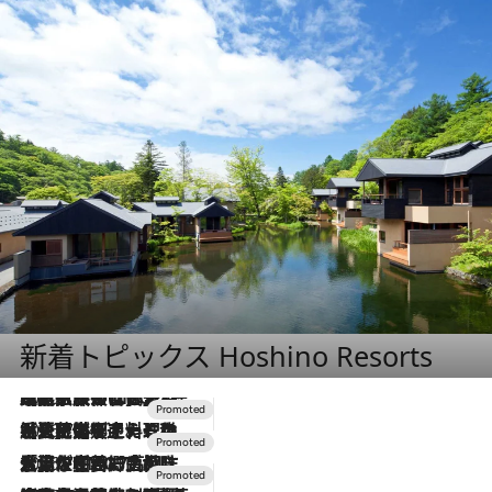
新着トピックス Hoshino Resorts
2026.7.31
【ホテル帰省】という選択肢をOMOが提案。家族とほどよい距離を保つには「昼は実家、夜は気兼ねなくホテルで！」
2026.7.24
【夏限定ディナーコース】旬を迎える稚鮎や花ズッキーニなどをイタリア・トスカーナの郷土料理の手法で満喫！
2026.7.17
「土佐和ハーブかき氷」がOMO7高知に登場！生姜、山椒、大葉など目にも舌にも涼を呼ぶ郷土の味