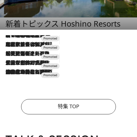
新着トピックス Hoshino Resorts
【トンボの足水浴】ヒノキの香りに包まれて涼感マックス！約13℃の湧水かけ流しを避暑地「星野温泉 トンボの湯」で体験
2026.8.7
2026.7.31
【ホテル帰省】という選択肢をOMOが提案。家族とほどよい距離を保つには「昼は実家、夜は気兼ねなくホテルで！」
2026.7.24
【夏限定ディナーコース】旬を迎える稚鮎や花ズッキーニなどをイタリア・トスカーナの郷土料理の手法で満喫！
2026.7.17
「土佐和ハーブかき氷」がOMO7高知に登場！生姜、山椒、大葉など目にも舌にも涼を呼ぶ郷土の味
2026.7.10
NEW OPEN！【界 草津】名湯の地に誕生。趣の異なる2種の温泉と上州ならではの会席・蕎麦割烹など美食を味わう究極の癒やし旅
特集 TOP