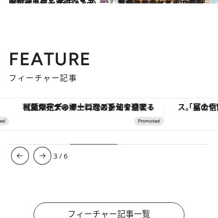
2016.2.24
ホワイトデーをロマンティックにする ラデュレの限定マカロンボックス
グルメ
2015.11.12
東京の中心・丸の内の空と緑に包まれて 和の情緒たたえるチャペルで愛を誓う
ライフスタイル
FEATURE
フィーチャー記事
【夏限定ディナーコース】旬を迎える稚鮎や花ズッキーニなどをイタリア・トスカーナの郷土料理の手法で満喫！
3
/
6
フィーチャー記事一覧