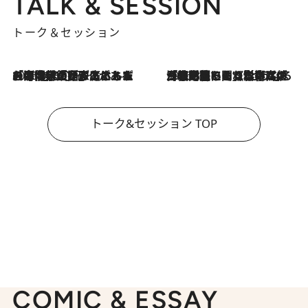
TALK & SESSION
トーク＆セッション
2026.8.3
「今後値上げがあるとすれば…」「リスクがあるのは今年の冬」エネルギー専門家が語る、ホルムズ海峡封鎖が家庭にもたらす“ある心配”
2026.8.3
「住宅建てられない…」「サーチャージ料の高値が続いている」ホルムズ海峡封鎖による影響はいつまで続く？《エネルギー専門家に聞く“どうなる日本の暮らし”》
トーク&セッション TOP
COMIC & ESSAY