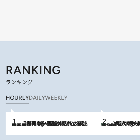
RANKING
ランキング
HOURLY
DAILY
WEEKLY
【間違いのない王道・東京土産】資生堂パーラー 銀座本店でのみ出会える銘菓5選《極上プディング・濃厚チーズケーキ・ボンボンショコラほか》
2 Hours Ago
《北欧の人々の幸福度が高いのは…》元デンマーク親善大使が出会った“心が満たされる暮らし”「いいかげんにヒュッゲしなさい！」
2 Hours Ago