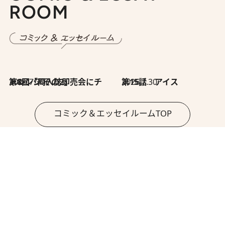
ROOM
2026.7.30
第8回「同人誌即売会にチャレンジ その2」
2026.7.30
第15話 アイス
コミック＆エッセイルームTOP