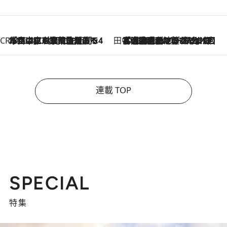
CREA'S CHOICE
2026.8.7
「立川にも歌舞伎があるんだよ」 片岡仁左衛門・市川中車ら豪華座組みで4年目の立川立飛歌舞伎へ
田中稲の勝手に再ブーム
2026.8.7
「湘南乃風に憧れて」観客大盛上がりの“タオル回し”に、ラッパー顔負けの高速歌唱まで…さだまさし（74）のアグレッシブすぎる現在地
連載 TOP
SPECIAL
特集