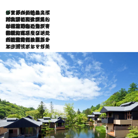
リスボンの絶品スイーツ「パステル・デ・ナタ」とは？ポルトガル伝統の奥深い世界へ
1 Hour Ago
2026.7.27
「私の祖国はポルトガル語です」国民的詩人フェルナンド・ペソアと、彼が愛した文学の街を歩く
2026.7.26
ポルトガル近海が育む極上の海の幸。キリリと冷えた白ワインと愉しむ、シーフード専門店の贅沢
2026.7.22
伝統の味をモダンに昇華。高感度な地元客が集う、リスボンの最旬ガストロノミー
2026.7.21
大航海時代の栄華から、震災、独裁、そして革命へ。ポルトガル・首都リスボンの石畳に刻まれた「歴史の光と影」
2026.7.13
エッセイ・ヤマザキマリ「慎ましくも美しき国 ポルトガル」