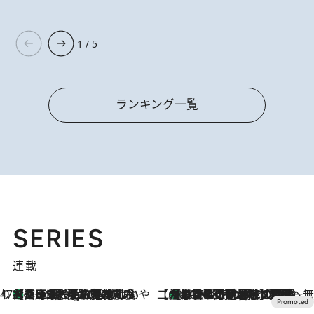
1 / 5
ランキング一覧
SERIES
連載
47都道府県の手みやげ ひんやりスイーツで夏を満喫
【兵庫県】この夏絶対食べたい 冷やしておいしいおやつ3選 淡路島の恵みをジェラートに集約
1 Hour Ago
【CREA×星野リゾート】唯一無二。癒しと発見が待つ場所へ
【トンボの足水浴】ヒノキの香りに包まれて涼感マックス！約13℃の湧水かけ流しを避暑地「星野温泉 トンボの湯」で体験
2026.8.7