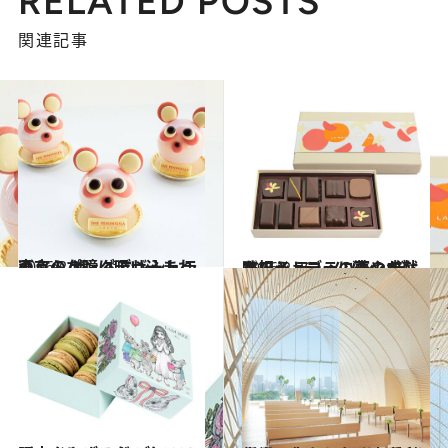
RELATED POSTS
関連記事
2016.2.28
つぶらな瞳に吸い込まれそう！ ザ・ペニンシュラ東京のパンダデザート
グルメ
2016.2.26
ホワイトデーに恋の成就を祝う ラ・メゾン・デュ・ショコラの華やかな味
グルメ