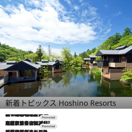
新着トピックス Hoshino Resorts
2026.8.7
【トンボの足水浴】ヒノキの香りに包まれて涼感マックス！約13℃の湧水かけ流しを避暑地「星野温泉 トンボの湯」で体験
2026.7.31
【ホテル帰省】という選択肢をOMOが提案。家族とほどよい距離を保つには「昼は実家、夜は気兼ねなくホテルで！」
2026.7.24
【夏限定ディナーコース】旬を迎える稚鮎や花ズッキーニなどをイタリア・トスカーナの郷土料理の手法で満喫！