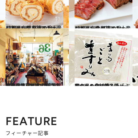
2014.11.25
47都道府県 怒涛の手土産リスト ～関東篇2014～
グルメ
2014.11.27
47都道府県 怒涛の手土産リスト ～中部篇2014～
グルメ
2015.2.22
昭和風情溢れる吉祥寺の文具店で アナログ感満載のアイテムを探す
ライフスタイル
2015.1.24
富山県の食材で冬鍋パーティー！ 海の恵みたっぷりのヘルシー鍋
グルメ
FEATURE
フィーチャー記事