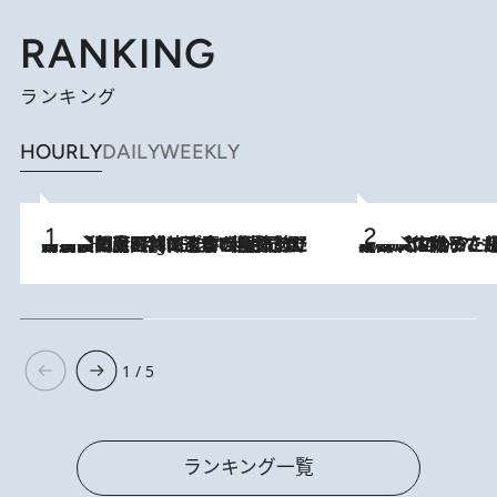
RANKING
ランキング
HOURLY
DAILY
WEEKLY
「最後に見られてよかった」上野動物園の東園パンダ舎が解体前に特別公開。8月16日まで延長されたパネル展と共に辿る“半世紀”のパンダ飼育《解体工事の図面あり》
11 Hours Ago
2026.8.5
【阿川佐和子さんの年とる力】なぜ70代で始めた趣味は“こんなに楽しい”のか？ ピアノ、俳句…スランプに陥っても続けられる“ある秘訣”とは
1 / 5
ランキング一覧