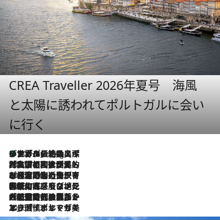
CREA Traveller 2026年夏号 海風
と太陽に誘われてポルトガルに会い
に行く
リスボンの絶品スイーツ「パステル・デ・ナタ」とは？ポルトガル伝統の奥深い世界へ
10 Hours Ago
2026.7.27
「私の祖国はポルトガル語です」国民的詩人フェルナンド・ペソアと、彼が愛した文学の街を歩く
2026.7.26
ポルトガル近海が育む極上の海の幸。キリリと冷えた白ワインと愉しむ、シーフード専門店の贅沢
2026.7.22
伝統の味をモダンに昇華。高感度な地元客が集う、リスボンの最旬ガストロノミー
2026.7.21
大航海時代の栄華から、震災、独裁、そして革命へ。ポルトガル・首都リスボンの石畳に刻まれた「歴史の光と影」
2026.7.13
エッセイ・ヤマザキマリ「慎ましくも美しき国 ポルトガル」