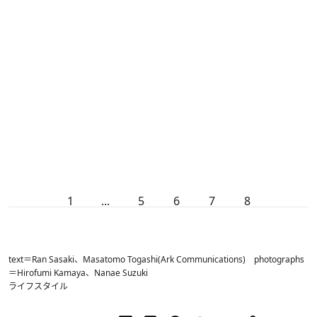
1
...
5
6
7
8
text＝Ran Sasaki、Masatomo Togashi(Ark Communications) photographs
＝Hirofumi Kamaya、Nanae Suzuki
ライフスタイル