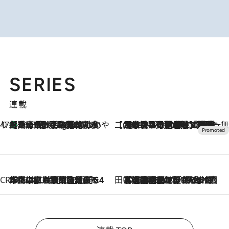
SERIES
連載
47都道府県の手みやげ ひんやりスイーツで夏を満喫
【兵庫県】この夏絶対食べたい 冷やしておいしいおやつ3選 淡路島の恵みをジェラートに集約
10 Hours Ago
【CREA×星野リゾート】唯一無二。癒しと発見が待つ場所へ
2026.8.7
【トンボの足水浴】ヒノキの香りに包まれて涼感マックス！約13℃の湧水かけ流しを避暑地「星野温泉 トンボの湯」で体験
CREA'S CHOICE
2026.8.7
「立川にも歌舞伎があるんだよ」 片岡仁左衛門・市川中車ら豪華座組みで4年目の立川立飛歌舞伎へ
田中稲の勝手に再ブーム
2026.8.7
「湘南乃風に憧れて」観客大盛上がりの“タオル回し”に、ラッパー顔負けの高速歌唱まで…さだまさし（74）のアグレッシブすぎる現在地