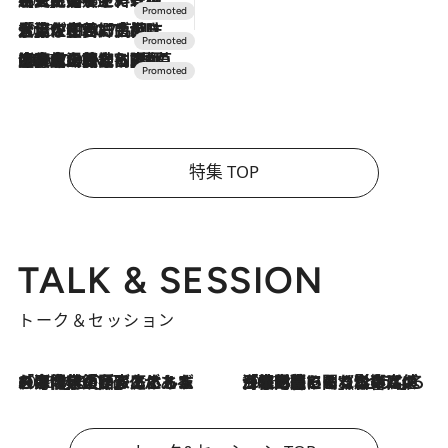
2026.7.17
「土佐和ハーブかき氷」がOMO7高知に登場！生姜、山椒、大葉など目にも舌にも涼を呼ぶ郷土の味
2026.7.10
NEW OPEN！【界 草津】名湯の地に誕生。趣の異なる2種の温泉と上州ならではの会席・蕎麦割烹など美食を味わう究極の癒やし旅
特集 TOP
TALK & SESSION
トーク＆セッション
2026.8.3
「今後値上げがあるとすれば…」「リスクがあるのは今年の冬」エネルギー専門家が語る、ホルムズ海峡封鎖が家庭にもたらす“ある心配”
2026.8.3
「住宅建てられない…」「サーチャージ料の高値が続いている」ホルムズ海峡封鎖による影響はいつまで続く？《エネルギー専門家に聞く“どうなる日本の暮らし”》