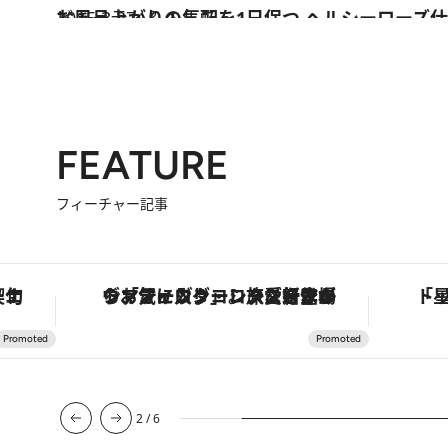
2015.3.27
お風呂上がりの気配を1日保つ ヘルシーローズ仕
ビューティ＆ヘルス
FEATURE
フィーチャー記事
手法で満喫！
ヴァシュロン・コンスタンタン「オーヴァーシーズ・オートマティック」。旅愛好家のお気に入りコレクションから、ジェンダーレスな新作が登場
2
/
6