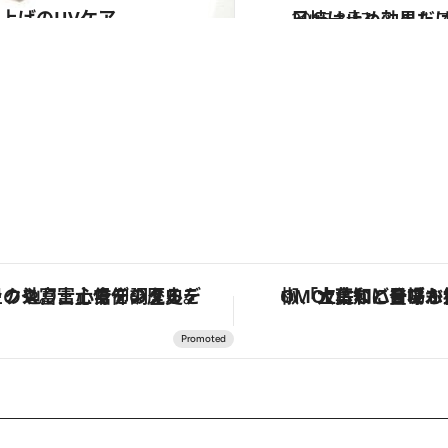
上げのUVケア
2015.3.17
日焼け止め効果だけ
ビューティ＆ヘル
「星のや富士」でデジタルデトックス。冨士信仰の歴史を辿り、心身を調える。
「土佐和ハーブかき氷」がOMO7高知に登場