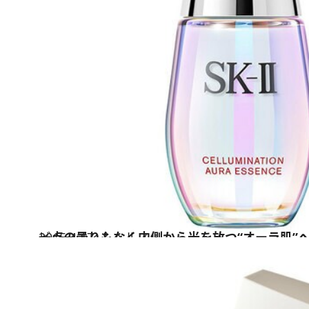
2015.4.17
一点の曇りもなく内側から光を放つ“オーラ肌”へと
ビューティ＆ヘルス