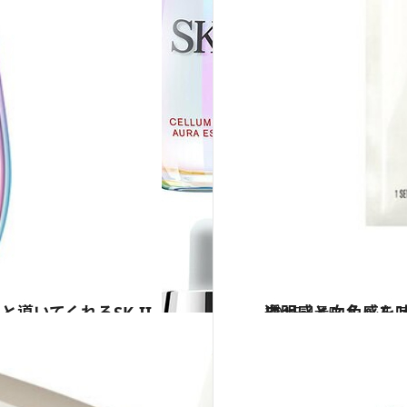
導いてくれるSK-II
2015.4.15
透明感と血色感を叶えてヘルシーな肌印象をつくりだすシャネルの美白
ビューティ＆ヘル