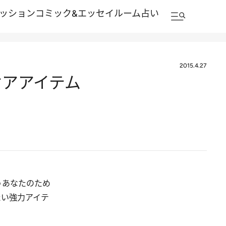
ッション
コミック&エッセイルーム
占い
2015.4.27
ケアアイテム
うあなたのため
たい強力アイテ