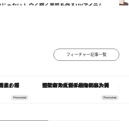
じゃない！ 白く輝く美肌を作るUVアイテム
ス
フィーチャー記事一覧
！生姜、山椒、大葉など目にも舌にも涼を呼ぶ郷土の味
【銀座で出合う最旬美容】美髪ケアや上質な眠り…セルフケアのアップデートから、特別な名入れギフトまで。大人のための「ReFa GINZA」クルーズ