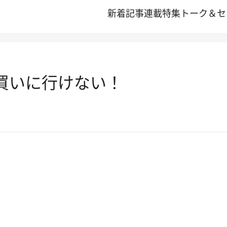
新着記事
連載
特集
トーク＆セ
を買いに行けない！