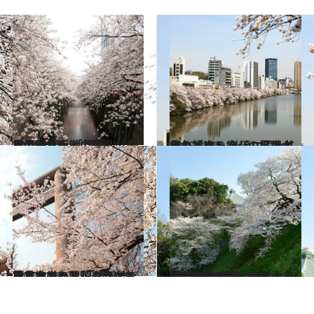
2015.3.21
お洒落な街・中目黒がさらに華やぐ 「目黒川」両岸に咲く圧巻の桜
旅＆お出かけ
2015.3.20
黄色とオレンジの電車が走り抜ける 外濠に沿って続く「市ヶ谷」の桜並木
旅＆お出かけ
2015.3.19
東京地方の開花を告げる標本木のある 「靖国神社」で厳か＆賑やかなお花見を
旅＆お出かけ
2015.3.18
皇居の御濠端に咲き誇る桜並木 全国的に有名な名所「千鳥ヶ淵」周辺
旅＆お出かけ