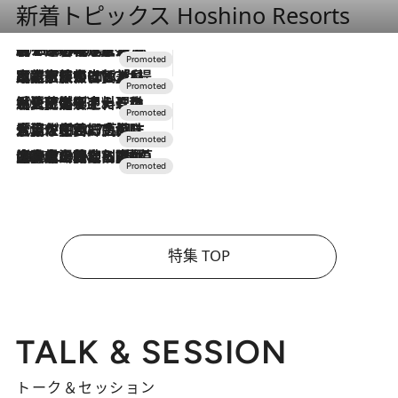
新着トピックス Hoshino Resorts
2026.8.7
【トンボの足水浴】ヒノキの香りに包まれて涼感マックス！約13℃の湧水かけ流しを避暑地「星野温泉 トンボの湯」で体験
2026.7.31
【ホテル帰省】という選択肢をOMOが提案。家族とほどよい距離を保つには「昼は実家、夜は気兼ねなくホテルで！」
2026.7.24
【夏限定ディナーコース】旬を迎える稚鮎や花ズッキーニなどをイタリア・トスカーナの郷土料理の手法で満喫！
2026.7.17
「土佐和ハーブかき氷」がOMO7高知に登場！生姜、山椒、大葉など目にも舌にも涼を呼ぶ郷土の味
2026.7.10
NEW OPEN！【界 草津】名湯の地に誕生。趣の異なる2種の温泉と上州ならではの会席・蕎麦割烹など美食を味わう究極の癒やし旅
特集 TOP
TALK & SESSION
トーク＆セッション