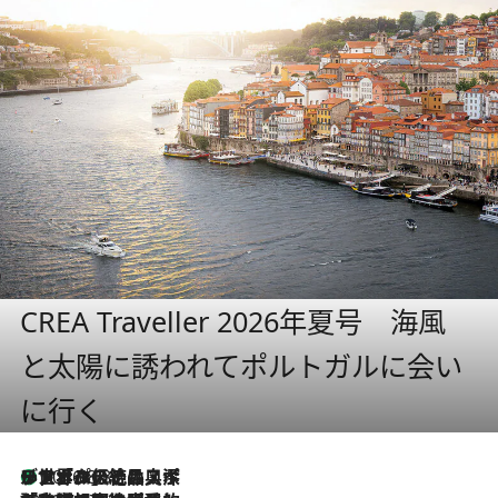
CREA Traveller 2026年夏号 海風
と太陽に誘われてポルトガルに会い
に行く
リスボンの絶品スイーツ「パステル・デ・ナタ」とは？ポルトガル伝統の奥深い世界へ
2026.8.8