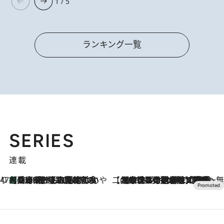
1 / 5
ランキング一覧
SERIES
連載
47都道府県の手みやげ ひんやりスイーツで夏を満喫
【兵庫県】この夏絶対食べたい 冷やしておいしいおやつ3選 淡路島の恵みをジェラートに集約
2026.8.8
【CREA×星野リゾート】唯一無二。癒しと発見が待つ場所へ
2026.8.7
【トンボの足水浴】ヒノキの香りに包まれて涼感マックス！約13℃の湧水かけ流しを避暑地「星野温泉 トンボの湯」で体験