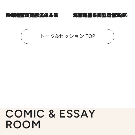
2026.8.3
「今後値上げがあるとすれば…」「リスクがあるのは今年の冬」エネルギー専門家が語る、ホルムズ海峡封鎖が家庭にもたらす“ある心配”
2026.8.3
「住宅建てられない…」「サーチャージ料の高値が続いている」ホルムズ海峡封鎖による影響はいつまで続く？《エネルギー専門家に聞く“どうなる日本の暮らし”》
トーク&セッション TOP
COMIC & ESSAY
ROOM