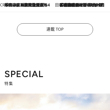
CREA'S CHOICE
2026.8.7
「立川にも歌舞伎があるんだよ」 片岡仁左衛門・市川中車ら豪華座組みで4年目の立川立飛歌舞伎へ
田中稲の勝手に再ブーム
2026.8.7
「湘南乃風に憧れて」観客大盛上がりの“タオル回し”に、ラッパー顔負けの高速歌唱まで…さだまさし（74）のアグレッシブすぎる現在地
連載 TOP
SPECIAL
特集