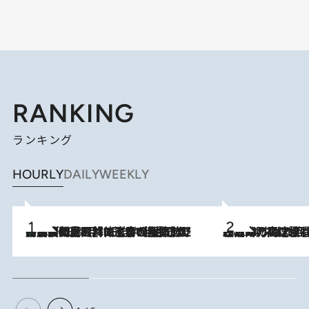
RANKING
ランキング
HOURLY
DAILY
WEEKLY
「最後に見られてよかった」上野動物園の東園パンダ舎が解体前に特別公開。8月16日まで延長されたパネル展と共に辿る“半世紀”のパンダ飼育《解体工事の図面あり》
2026.8.8
2026.8.7
「湘南乃風に憧れて」観客大盛上がりの“タオル回し”に、ラッパー顔負けの高速歌唱まで…さだまさし（74）のアグレッシブすぎる現在地