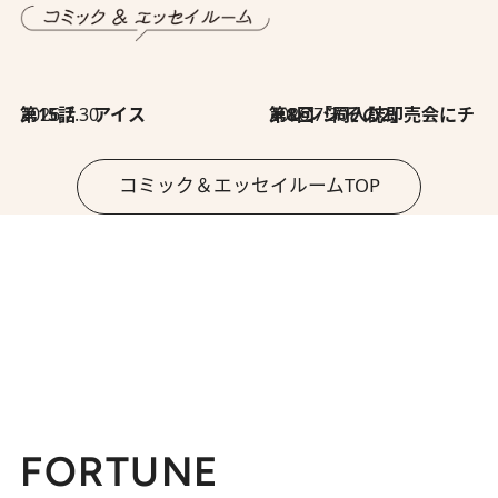
2026.7.30
第15話 アイス
2026.7.30
第8回「同人誌即売会にチャレンジ その2」
コミック＆エッセイルームTOP
FORTUNE