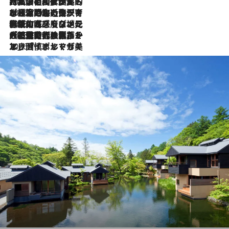
2026.7.27
「私の祖国はポルトガル語です」国民的詩人フェルナンド・ペソアと、彼が愛した文学の街を歩く
2026.7.26
ポルトガル近海が育む極上の海の幸。キリリと冷えた白ワインと愉しむ、シーフード専門店の贅沢
2026.7.22
伝統の味をモダンに昇華。高感度な地元客が集う、リスボンの最旬ガストロノミー
2026.7.21
大航海時代の栄華から、震災、独裁、そして革命へ。ポルトガル・首都リスボンの石畳に刻まれた「歴史の光と影」
2026.7.13
エッセイ・ヤマザキマリ「慎ましくも美しき国 ポルトガル」