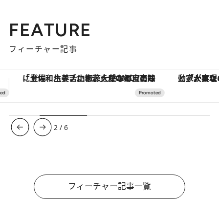
FEATURE
フィーチャー記事
「大事なのは地域の意識を変えること」。ロレックス賞受賞の自然保護活動家が実現させたナイジェリアの自然環境の復活
【銀座で出合う最旬美容】美髪ケアや上質な眠
3
/
6
フィーチャー記事一覧