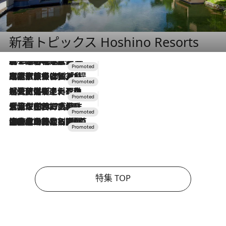
新着トピックス Hoshino Resorts
2026.8.7
【トンボの足水浴】ヒノキの香りに包まれて涼感マックス！約13℃の湧水かけ流しを避暑地「星野温泉 トンボの湯」で体験
2026.7.31
【ホテル帰省】という選択肢をOMOが提案。家族とほどよい距離を保つには「昼は実家、夜は気兼ねなくホテルで！」
2026.7.24
【夏限定ディナーコース】旬を迎える稚鮎や花ズッキーニなどをイタリア・トスカーナの郷土料理の手法で満喫！
2026.7.17
「土佐和ハーブかき氷」がOMO7高知に登場！生姜、山椒、大葉など目にも舌にも涼を呼ぶ郷土の味
2026.7.10
NEW OPEN！【界 草津】名湯の地に誕生。趣の異なる2種の温泉と上州ならではの会席・蕎麦割烹など美食を味わう究極の癒やし旅
特集 TOP