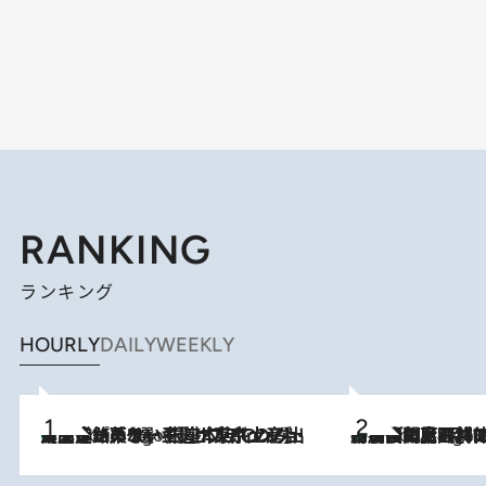
RANKING
ランキング
HOURLY
DAILY
WEEKLY
【間違いのない王道・東京土産】資生堂パーラー 銀座本店でのみ出会える銘菓5選《極上プディング・濃厚チーズケーキ・ボンボンショコラほか》
7 Hours Ago
「最後に見られてよかった」上野動物園の東園パンダ舎が解体前に特別公開。8月16日まで延長されたパネル展と共に辿る“半世紀”のパンダ飼育《解体工事の図面あり》
7 Hours Ago