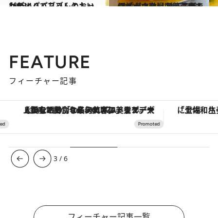
2013.1.3
かわいくてちゃんとおいしい！パパブブレのキャンディ
グルメ
2014.7.13
スイーツ激戦区・芦屋で個性がキラリ 端正で美しい「小さな」お菓子たち
グルメ
FEATURE
フィーチャー記事
【銀座で出合う最旬美容】美髪ケアや上質な眠り…セルフケアのアップデートから、特別な名入れギフトまで。大人のための「ReFa GINZA」クルーズ
3
/
6
フィーチャー記事一覧