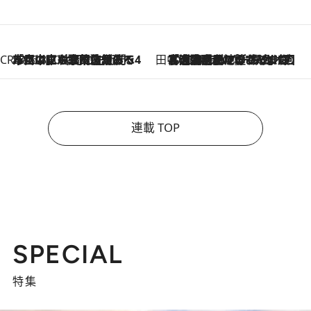
CREA'S CHOICE
2026.8.7
「立川にも歌舞伎があるんだよ」 片岡仁左衛門・市川中車ら豪華座組みで4年目の立川立飛歌舞伎へ
田中稲の勝手に再ブーム
2026.8.7
「湘南乃風に憧れて」観客大盛上がりの“タオル回し”に、ラッパー顔負けの高速歌唱まで…さだまさし（74）のアグレッシブすぎる現在地
連載 TOP
SPECIAL
特集