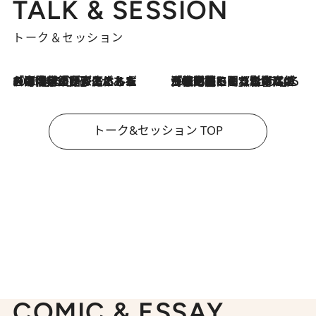
TALK & SESSION
トーク＆セッション
2026.8.3
「今後値上げがあるとすれば…」「リスクがあるのは今年の冬」エネルギー専門家が語る、ホルムズ海峡封鎖が家庭にもたらす“ある心配”
2026.8.3
「住宅建てられない…」「サーチャージ料の高値が続いている」ホルムズ海峡封鎖による影響はいつまで続く？《エネルギー専門家に聞く“どうなる日本の暮らし”》
トーク&セッション TOP
COMIC & ESSAY