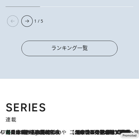
1 / 5
ランキング一覧
SERIES
連載
47都道府県の手みやげ ひんやりスイーツで夏を満喫
【兵庫県】この夏絶対食べたい 冷やしておいしいおやつ3選 淡路島の恵みをジェラートに集約
7 Hours Ago
【CREA×星野リゾート】唯一無二。癒しと発見が待つ場所へ
2026.8.7
【トンボの足水浴】ヒノキの香りに包まれて涼感マックス！約13℃の湧水かけ流しを避暑地「星野温泉 トンボの湯」で体験