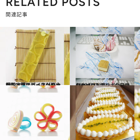
RELATED POSTS
関連記事
2014.8.22
レモンのスライスが鮮やか！ 夏にピッタリの大極殿本舗のレースかん
グルメ
2013.4.17
やっぱり別腹!? 今日のおやつは…ボンボンーフロマージュ
グルメ