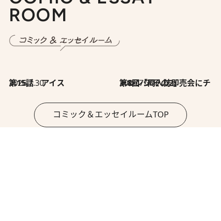
ROOM
2026.7.30
第15話 アイス
2026.7.30
第8回「同人誌即売会にチャレンジ その2」
コミック＆エッセイルームTOP