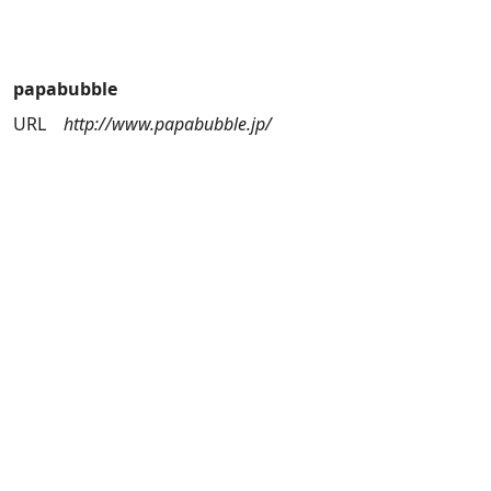
papabubble
URL
http://www.papabubble.jp/