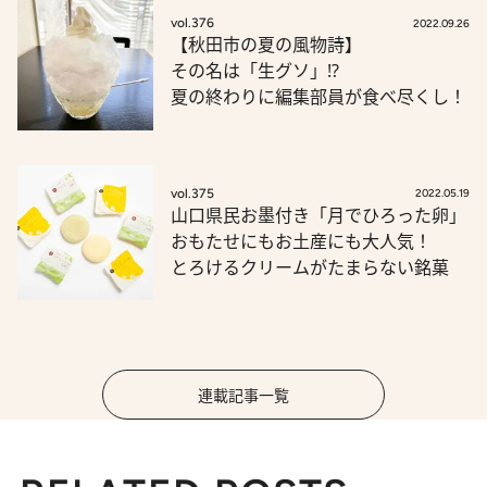
vol.376
2022.09.26
【秋田市の夏の風物詩】
その名は「生グソ」!?
夏の終わりに編集部員が食べ尽くし！
vol.375
2022.05.19
山口県民お墨付き「月でひろった卵」
おもたせにもお土産にも大人気！
とろけるクリームがたまらない銘菓
連載記事一覧