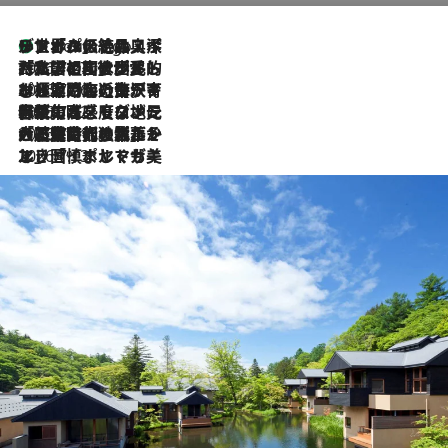
リスボンの絶品スイーツ「パステル・デ・ナタ」とは？ポルトガル伝統の奥深い世界へ
7 Hours Ago
2026.7.27
「私の祖国はポルトガル語です」国民的詩人フェルナンド・ペソアと、彼が愛した文学の街を歩く
2026.7.26
ポルトガル近海が育む極上の海の幸。キリリと冷えた白ワインと愉しむ、シーフード専門店の贅沢
2026.7.22
伝統の味をモダンに昇華。高感度な地元客が集う、リスボンの最旬ガストロノミー
2026.7.21
大航海時代の栄華から、震災、独裁、そして革命へ。ポルトガル・首都リスボンの石畳に刻まれた「歴史の光と影」
2026.7.13
エッセイ・ヤマザキマリ「慎ましくも美しき国 ポルトガル」