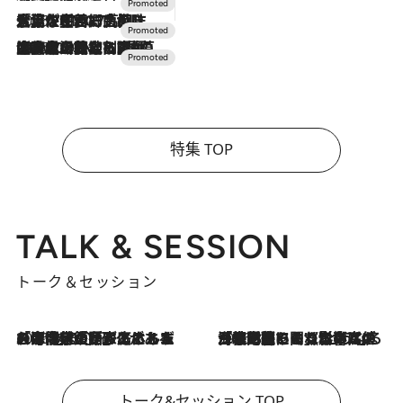
2026.7.17
「土佐和ハーブかき氷」がOMO7高知に登場！生姜、山椒、大葉など目にも舌にも涼を呼ぶ郷土の味
2026.7.10
NEW OPEN！【界 草津】名湯の地に誕生。趣の異なる2種の温泉と上州ならではの会席・蕎麦割烹など美食を味わう究極の癒やし旅
特集 TOP
TALK & SESSION
トーク＆セッション
2026.8.3
「今後値上げがあるとすれば…」「リスクがあるのは今年の冬」エネルギー専門家が語る、ホルムズ海峡封鎖が家庭にもたらす“ある心配”
2026.8.3
「住宅建てられない…」「サーチャージ料の高値が続いている」ホルムズ海峡封鎖による影響はいつまで続く？《エネルギー専門家に聞く“どうなる日本の暮らし”》
トーク&セッション TOP