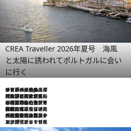
CREA Traveller 2026年夏号 海風
と太陽に誘われてポルトガルに会い
に行く
リスボンの絶品スイーツ「パステル・デ・ナタ」とは？ポルトガル伝統の奥深い世界へ
7 Hours Ago
2026.7.27
「私の祖国はポルトガル語です」国民的詩人フェルナンド・ペソアと、彼が愛した文学の街を歩く
2026.7.26
ポルトガル近海が育む極上の海の幸。キリリと冷えた白ワインと愉しむ、シーフード専門店の贅沢
2026.7.22
伝統の味をモダンに昇華。高感度な地元客が集う、リスボンの最旬ガストロノミー
2026.7.21
大航海時代の栄華から、震災、独裁、そして革命へ。ポルトガル・首都リスボンの石畳に刻まれた「歴史の光と影」
2026.7.13
エッセイ・ヤマザキマリ「慎ましくも美しき国 ポルトガル」