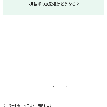
6月後半の恋愛運はどうなる？
1
2
3
文＝流光七奈 イラスト＝田辺ヒロシ