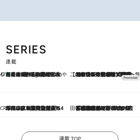
SERIES
連載
47都道府県の手みやげ ひんやりスイーツで夏を満喫
【兵庫県】この夏絶対食べたい 冷やしておいしいおやつ3選 淡路島の恵みをジェラートに集約
7 Hours Ago
【CREA×星野リゾート】唯一無二。癒しと発見が待つ場所へ
2026.8.7
【トンボの足水浴】ヒノキの香りに包まれて涼感マックス！約13℃の湧水かけ流しを避暑地「星野温泉 トンボの湯」で体験
CREA'S CHOICE
2026.8.7
「立川にも歌舞伎があるんだよ」 片岡仁左衛門・市川中車ら豪華座組みで4年目の立川立飛歌舞伎へ
田中稲の勝手に再ブーム
2026.8.7
「湘南乃風に憧れて」観客大盛上がりの“タオル回し”に、ラッパー顔負けの高速歌唱まで…さだまさし（74）のアグレッシブすぎる現在地
連載 TOP