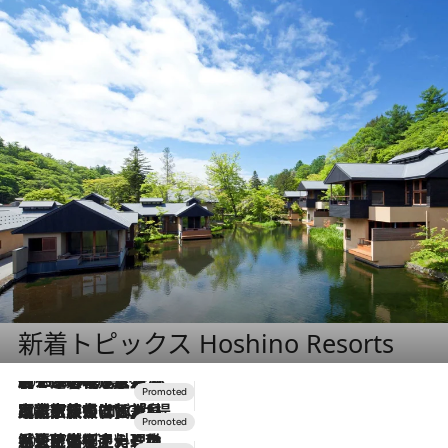
新着トピックス Hoshino Resorts
2026.8.7
【トンボの足水浴】ヒノキの香りに包まれて涼感マックス！約13℃の湧水かけ流しを避暑地「星野温泉 トンボの湯」で体験
2026.7.31
【ホテル帰省】という選択肢をOMOが提案。家族とほどよい距離を保つには「昼は実家、夜は気兼ねなくホテルで！」
2026.7.24
【夏限定ディナーコース】旬を迎える稚鮎や花ズッキーニなどをイタリア・トスカーナの郷土料理の手法で満喫！