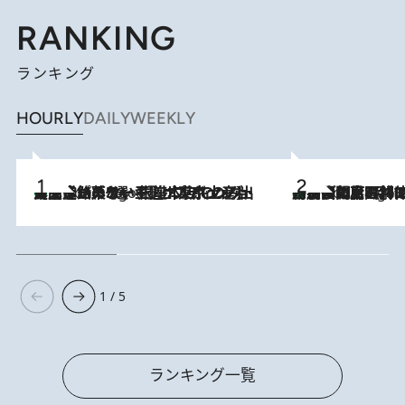
RANKING
ランキング
HOURLY
DAILY
WEEKLY
【間違いのない王道・東京土産】資生堂パーラー 銀座本店でのみ出会える銘菓5選《極上プディング・濃厚チーズケーキ・ボンボンショコラほか》
7 Hours Ago
「最後に見られてよかった」上野動物園の東園パンダ舎が解体前に特別公開。8月16日まで延長されたパネル展と共に辿る“半世紀”のパンダ飼育《解体工事の図面あり》
7 Hours Ago
1 / 5
ランキング一覧