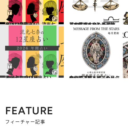
2026.7.29
《ほかの星座も》流光七奈の12星座占い
占い
2021.12.1
【12星座占い】天秤座（てんびん座）の運勢、基本性格まとめ
占い
2025.12.17
流光七奈の12星座占い 2026年の全体運
占い
2026.7.31
今月の運勢＆メッセージを公開「岡本翔子の星占い」
占い
FEATURE
フィーチャー記事