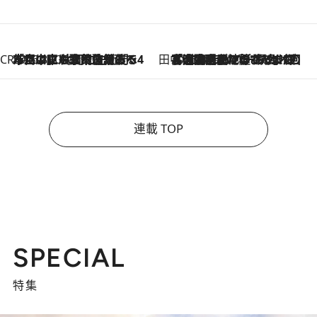
CREA'S CHOICE
2026.8.7
「立川にも歌舞伎があるんだよ」 片岡仁左衛門・市川中車ら豪華座組みで4年目の立川立飛歌舞伎へ
田中稲の勝手に再ブーム
2026.8.7
「湘南乃風に憧れて」観客大盛上がりの“タオル回し”に、ラッパー顔負けの高速歌唱まで…さだまさし（74）のアグレッシブすぎる現在地
連載 TOP
SPECIAL
特集