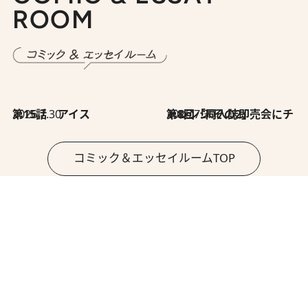
ROOM
2026.7.30
第15話 アイス
2026.7.30
第8回「同人誌即売会にチャレンジ その2」
コミック＆エッセイルームTOP