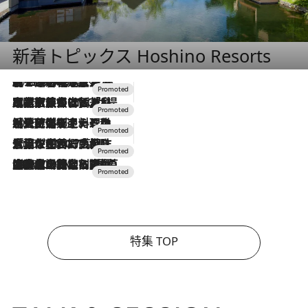
新着トピックス Hoshino Resorts
2026.8.7
【トンボの足水浴】ヒノキの香りに包まれて涼感マックス！約13℃の湧水かけ流しを避暑地「星野温泉 トンボの湯」で体験
2026.7.31
【ホテル帰省】という選択肢をOMOが提案。家族とほどよい距離を保つには「昼は実家、夜は気兼ねなくホテルで！」
2026.7.24
【夏限定ディナーコース】旬を迎える稚鮎や花ズッキーニなどをイタリア・トスカーナの郷土料理の手法で満喫！
2026.7.17
「土佐和ハーブかき氷」がOMO7高知に登場！生姜、山椒、大葉など目にも舌にも涼を呼ぶ郷土の味
2026.7.10
NEW OPEN！【界 草津】名湯の地に誕生。趣の異なる2種の温泉と上州ならではの会席・蕎麦割烹など美食を味わう究極の癒やし旅
特集 TOP