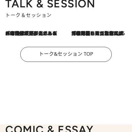
TALK & SESSION
トーク＆セッション
2026.8.3
「今後値上げがあるとすれば…」「リスクがあるのは今年の冬」エネルギー専門家が語る、ホルムズ海峡封鎖が家庭にもたらす“ある心配”
2026.8.3
「住宅建てられない…」「サーチャージ料の高値が続いている」ホルムズ海峡封鎖による影響はいつまで続く？《エネルギー専門家に聞く“どうなる日本の暮らし”》
トーク&セッション TOP
COMIC & ESSAY