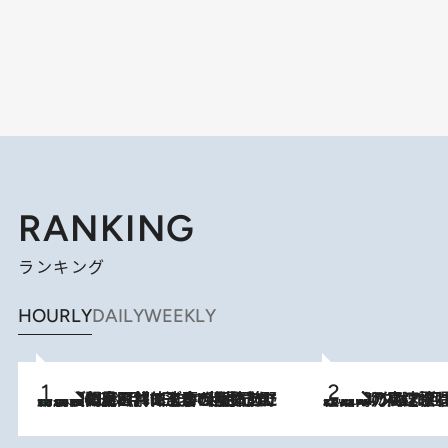
RANKING
ランキング
HOURLY
DAILY
WEEKLY
「最後に見られてよかった」上野動物園の東園パンダ舎が解体前に特別公開。8月16日まで延長されたパネル展と共に辿る“半世紀”のパンダ飼育《解体工事の図面あり》
2026.8.8
2026.8.7
「湘南乃風に憧れて」観客大盛上がりの“タオル回し”に、ラッパー顔負けの高速歌唱まで…さだまさし（74）のアグレッシブすぎる現在地