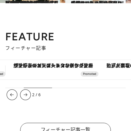
2026.2.16
〈海外でも大ヒット〉MEGUMIらが明かす『ラヴ上等』『ボーイフレンド』の“裏側”「“ジャパニーズ・ヤンキー”を意識」「キャスティングには“忍耐”が…」
カルチャー
2025.5.29
「自分にも後悔や葛藤は当然あります」MEGUMIが“生々しい”夫婦を演じるうえで引っ張り出した感情とは
カルチャー
FEATURE
フィーチャー記事
「大事なのは地域の意識を変えること」。ロレックス賞受賞の自然保護活動家が実現させたナイジェリアの自然環境の復活
【夏限定ディナーコース】旬を迎
3
/
6
フィーチャー記事一覧