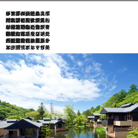
リスボンの絶品スイーツ「パステル・デ・ナタ」とは？ポルトガル伝統の奥深い世界へ
2026.8.8
2026.7.27
「私の祖国はポルトガル語です」国民的詩人フェルナンド・ペソアと、彼が愛した文学の街を歩く
2026.7.26
ポルトガル近海が育む極上の海の幸。キリリと冷えた白ワインと愉しむ、シーフード専門店の贅沢
2026.7.22
伝統の味をモダンに昇華。高感度な地元客が集う、リスボンの最旬ガストロノミー
2026.7.21
大航海時代の栄華から、震災、独裁、そして革命へ。ポルトガル・首都リスボンの石畳に刻まれた「歴史の光と影」
2026.7.13
エッセイ・ヤマザキマリ「慎ましくも美しき国 ポルトガル」