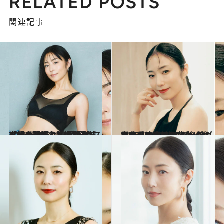
RELATED POSTS
関連記事
2026.6.17
【続きを読む】「1日のスタートをどう切るかで…」MEGUMIが実践する朝の習慣と、運動なしでもダイエットが成功する“ルーティン”
ビューティ＆ヘルス
2026.5.15
自分の二の腕、背中に衝撃を受け…40代でダイエットを決意したMEGUMI（44）が、美しく痩せるために“取り組んだこと”《逆効果だったダイエット法は？》
ビューティ＆ヘルス