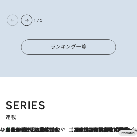
1 / 5
ランキング一覧
SERIES
連載
47都道府県の手みやげ ひんやりスイーツで夏を満喫
【兵庫県】この夏絶対食べたい 冷やしておいしいおやつ3選 淡路島の恵みをジェラートに集約
2026.8.8
【CREA×星野リゾート】唯一無二。癒しと発見が待つ場所へ
2026.8.7
【トンボの足水浴】ヒノキの香りに包まれて涼感マックス！約13℃の湧水かけ流しを避暑地「星野温泉 トンボの湯」で体験