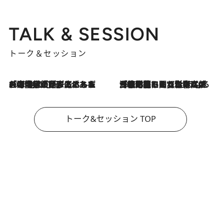
TALK & SESSION
トーク＆セッション
2026.8.3
「今後値上げがあるとすれば…」「リスクがあるのは今年の冬」エネルギー専門家が語る、ホルムズ海峡封鎖が家庭にもたらす“ある心配”
2026.8.3
「住宅建てられない…」「サーチャージ料の高値が続いている」ホルムズ海峡封鎖による影響はいつまで続く？《エネルギー専門家に聞く“どうなる日本の暮らし”》
トーク&セッション TOP