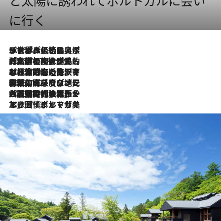
と太陽に誘われてポルトガルに会い
に行く
2026.8.8
リスボンの絶品スイーツ「パステル・デ・ナタ」とは？ポルトガル伝統の奥深い世界へ
2026.7.27
「私の祖国はポルトガル語です」国民的詩人フェルナンド・ペソアと、彼が愛した文学の街を歩く
2026.7.26
ポルトガル近海が育む極上の海の幸。キリリと冷えた白ワインと愉しむ、シーフード専門店の贅沢
2026.7.22
伝統の味をモダンに昇華。高感度な地元客が集う、リスボンの最旬ガストロノミー
2026.7.21
大航海時代の栄華から、震災、独裁、そして革命へ。ポルトガル・首都リスボンの石畳に刻まれた「歴史の光と影」
2026.7.13
エッセイ・ヤマザキマリ「慎ましくも美しき国 ポルトガル」