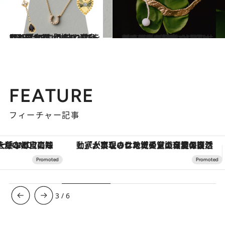
2025.12.27
1万円台のものも！ 髙島屋で買える「お守りネックレス10選」《2026年をともに歩む“相棒”に》
ファッション
2025.9.24
【まるで“身につける彫刻”】フィンランド発のサステナブルジュエリー、カレワラの魅力 マリメッコとのコラボコレクション新作も発売
コミック ＆ エッセイ
FEATURE
フィーチャー記事
「大事なのは地域の意識を変えること」。ロレックス賞受賞の自然保護活動家が実現させたナイジェリアの自然環境の復活
【銀座で出合う最旬美容】美髪ケアや上質な眠
3
/
6