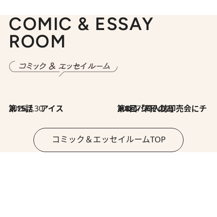
COMIC & ESSAY
ROOM
2026.7.30
第15話 アイス
2026.7.30
第8回「同人誌即売会にチャレンジ その2」
コミック＆エッセイルームTOP