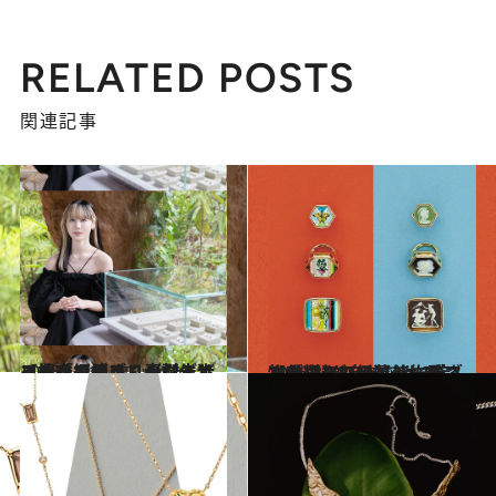
RELATED POSTS
関連記事
2025.11.12
【榎本紀子さんのジュエリー「ガルブ」が誕生】コンテンポラリーなデザインを、煌めく素材と歩み始める人へ
コミック ＆ エッセイ
2026.3.10
【唯一無二のリバーシブル仕様】ジュエリーディレクターの伊藤美佐季さんが選ぶ“自分だけの宝物”リング
コミック ＆ エッセイ