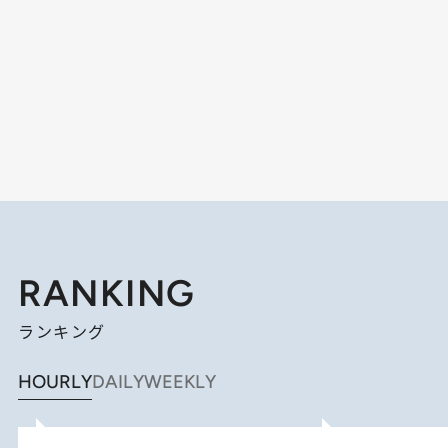
RANKING
ランキング
HOURLY
DAILY
WEEKLY