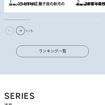
【新月】8月13日 獅子座の新月の日に行うといいこと
4 Hours Ago
2026.8.3
【自作のダイエットノートは攻略本】ダイエットが「苦しいもの」ではなくなった日。50代フードライターが半年続けられた理由は“楽しむこと”
1 / 5
ランキング一覧
SERIES