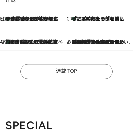
連載
ビューティいいもの集め EDITORS' BEST
35℃超えの日の夜、枕にひと吹き！ BAUMのルームスプレーが、ひのきの香りで心まで解きほぐす
2026.8.10
CREA'S CHOICE
「眠る時刻をセットする」——眠りの前を整える、バルミューダの新しいアプローチ
2026.8.10
47都道府県の手みやげ ひんやりスイーツで夏を満喫
【岡山県】この夏絶対食べたい 冷やしておいしいおやつ3選 フルーツが主役のプリンやアイスが勢揃い
2026.8.10
そおだよおこの関西おいしい、おやつ紀行
2026.8.9
［大阪府箕面市］一皿一皿目の前で仕上げられる、料理を巧みに組み込んだアシェットデセールコース「ミチル アシェット デセール（Michiru assiette dessert）」
連載 TOP
SPECIAL