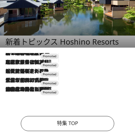
新着トピックス Hoshino Resorts
2026.8.7
【トンボの足水浴】ヒノキの香りに包まれて涼感マックス！約13℃の湧水かけ流しを避暑地「星野温泉 トンボの湯」で体験
2026.7.31
【ホテル帰省】という選択肢をOMOが提案。家族とほどよい距離を保つには「昼は実家、夜は気兼ねなくホテルで！」
2026.7.24
【夏限定ディナーコース】旬を迎える稚鮎や花ズッキーニなどをイタリア・トスカーナの郷土料理の手法で満喫！
2026.7.17
「土佐和ハーブかき氷」がOMO7高知に登場！生姜、山椒、大葉など目にも舌にも涼を呼ぶ郷土の味
2026.7.10
NEW OPEN！【界 草津】名湯の地に誕生。趣の異なる2種の温泉と上州ならではの会席・蕎麦割烹など美食を味わう究極の癒やし旅
特集 TOP