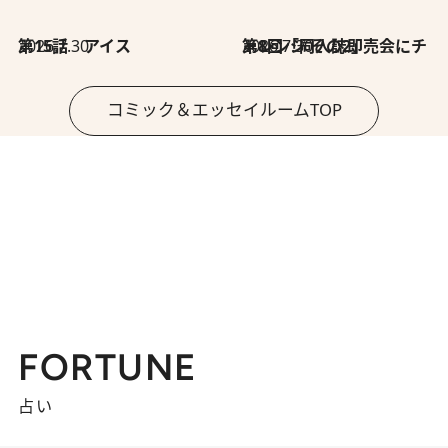
2026.7.30
第15話 アイス
2026.7.30
第8回「同人誌即売会にチャレンジ その2」
コミック＆エッセイルームTOP
FORTUNE
占い