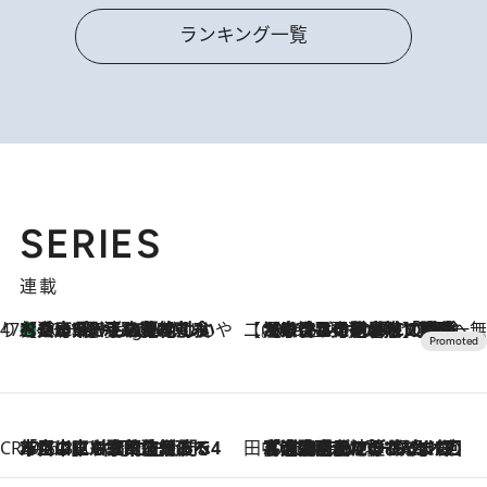
ランキング一覧
SERIES
連載
47都道府県の手みやげ ひんやりスイーツで夏を満喫
【兵庫県】この夏絶対食べたい 冷やしておいしいおやつ3選 淡路島の恵みをジェラートに集約
10 Hours Ago
【CREA×星野リゾート】唯一無二。癒しと発見が待つ場所へ
2026.8.7
【トンボの足水浴】ヒノキの香りに包まれて涼感マックス！約13℃の湧水かけ流しを避暑地「星野温泉 トンボの湯」で体験
CREA'S CHOICE
2026.8.7
「立川にも歌舞伎があるんだよ」 片岡仁左衛門・市川中車ら豪華座組みで4年目の立川立飛歌舞伎へ
田中稲の勝手に再ブーム
2026.8.7
「湘南乃風に憧れて」観客大盛上がりの“タオル回し”に、ラッパー顔負けの高速歌唱まで…さだまさし（74）のアグレッシブすぎる現在地