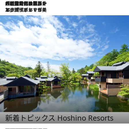
2026.7.21
大航海時代の栄華から、震災、独裁、そして革命へ。ポルトガル・首都リスボンの石畳に刻まれた「歴史の光と影」
2026.7.13
エッセイ・ヤマザキマリ「慎ましくも美しき国 ポルトガル」
新着トピックス Hoshino Resorts
2026.8.7
【トンボの足水浴】ヒノキの香りに包まれて涼感マックス！約13℃の湧水かけ流しを避暑地「星野温泉 トンボの湯」で体験