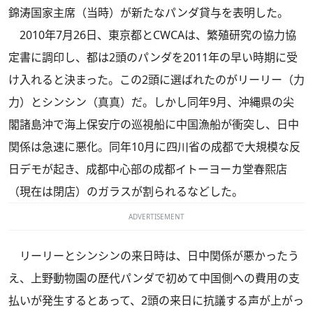
錦涛国家主席（当時）が新たなパンダ貸与を表明した。
2010年7月26日、東京都とCWCAは、繁殖研究の協力協
定書に調印し、都は2頭のパンダを2011年の早い時期に受
け入れると決まった。この2頭に選ばれたのがリーリー（力
力）とシンシン（真真）だ。しかし同年9月、沖縄県の尖
閣諸島沖で海上保安庁の巡視船に中国漁船が衝突し、日中
関係は急速に悪化。同年10月に四川省の成都で大規模な反
日デモが起き、成都中心部の成都イトーヨーカ堂春熙店
（現在は閉店）のガラスが割られるなどした。
ADVERTISEMENT
リーリーとシンシンの来日時は、日中関係が悪かったう
え、上野動物園の歴代パンダで初めて中国側への費用の支
払いが発生するとあって、2頭の来日に抗議する声が上がっ