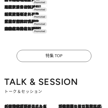
2026.7.31
【ホテル帰省】という選択肢をOMOが提案。家族とほどよい距離を保つには「昼は実家、夜は気兼ねなくホテルで！」
2026.7.24
【夏限定ディナーコース】旬を迎える稚鮎や花ズッキーニなどをイタリア・トスカーナの郷土料理の手法で満喫！
2026.7.17
「土佐和ハーブかき氷」がOMO7高知に登場！生姜、山椒、大葉など目にも舌にも涼を呼ぶ郷土の味
2026.7.10
NEW OPEN！【界 草津】名湯の地に誕生。趣の異なる2種の温泉と上州ならではの会席・蕎麦割烹など美食を味わう究極の癒やし旅
特集 TOP
TALK & SESSION
トーク＆セッション
2026.8.3
「今後値上げがあるとすれば…」「リスクがあるのは今年の冬」エネルギー専門家が語る、ホルムズ海峡封鎖が家庭にもたらす“ある心配”
2026.8.3
「住宅建てられない…」「サーチャージ料の高値が続いている」ホルムズ海峡封鎖による影響はいつまで続く？《エネルギー専門家に聞く“どうなる日本の暮らし”》