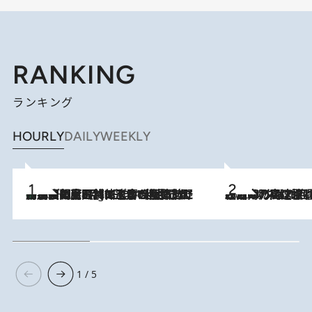
RANKING
ランキング
HOURLY
DAILY
WEEKLY
「最後に見られてよかった」上野動物園の東園パンダ舎が解体前に特別公開。8月16日まで延長されたパネル展と共に辿る“半世紀”のパンダ飼育《解体工事の図面あり》
10 Hours Ago
2026.8.7
「湘南乃風に憧れて」観客大盛上がりの“タオル回し”に、ラッパー顔負けの高速歌唱まで…さだまさし（74）のアグレッシブすぎる現在地
1 / 5