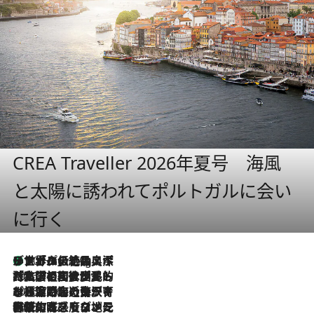
CREA Traveller 2026年夏号 海風
と太陽に誘われてポルトガルに会い
に行く
リスボンの絶品スイーツ「パステル・デ・ナタ」とは？ポルトガル伝統の奥深い世界へ
10 Hours Ago
2026.7.27
「私の祖国はポルトガル語です」国民的詩人フェルナンド・ペソアと、彼が愛した文学の街を歩く
2026.7.26
ポルトガル近海が育む極上の海の幸。キリリと冷えた白ワインと愉しむ、シーフード専門店の贅沢
2026.7.22
伝統の味をモダンに昇華。高感度な地元客が集う、リスボンの最旬ガストロノミー