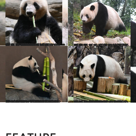
2025.12.12
「もう最後かもしれないね…」渡航期限が迫る《上野生まれの双子パンダ》外観覧は近いうちに終了？ 長蛇の列の疲れが吹き飛ぶ“ある行動”に出会いたい
カルチャー
2025.12.12
〈まもなく旅立ち〉上野の双子パンダ・シャオシャオとレイレイは帰国後どうなる？ 日本のパンダが中国でも人気の“納得の理由”
カルチャー
2025.8.22
4頭の出発当日の様子は？トラックとチャーター機を「パンダに適切な温度」に保って中国へ…和歌山生まれの良浜、結浜、彩浜、楓浜《旅立ちまでの2カ月を振り返る》
カルチャー
2025.8.9
中国に和歌山生まれのパンダ10頭が集結！ 姉妹の結浜・楓浜は近くで暮らせる？ 良浜には中国で会える？ 「成都基地」パンダ公開の“通例”とは
カルチャー