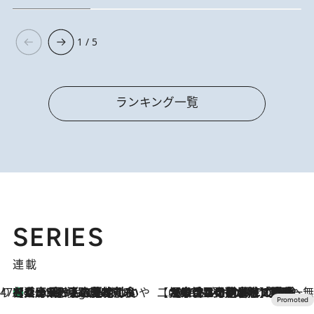
1 / 5
ランキング一覧
SERIES
連載
47都道府県の手みやげ ひんやりスイーツで夏を満喫
【兵庫県】この夏絶対食べたい 冷やしておいしいおやつ3選 淡路島の恵みをジェラートに集約
4 Hours Ago
【CREA×星野リゾート】唯一無二。癒しと発見が待つ場所へ
2026.8.7
【トンボの足水浴】ヒノキの香りに包まれて涼感マックス！約13℃の湧水かけ流しを避暑地「星野温泉 トンボの湯」で体験