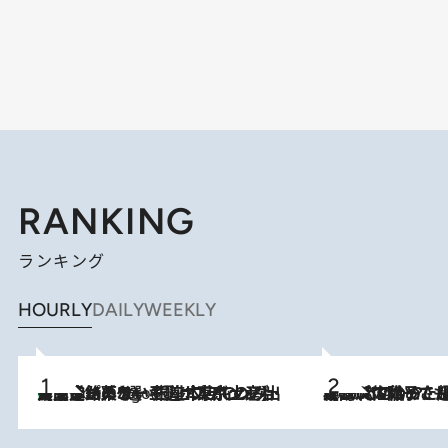
RANKING
ランキング
HOURLY
DAILY
WEEKLY
【間違いのない王道・東京土産】資生堂パーラー 銀座本店でのみ出会える銘菓5選《極上プディング・濃厚チーズケーキ・ボンボンショコラほか》
4 Hours Ago
2026.8.5
【阿川佐和子さんの年とる力】なぜ70代で始めた趣味は“こんなに楽しい”のか？ ピアノ、俳句…スランプに陥っても続けられる“ある秘訣”とは