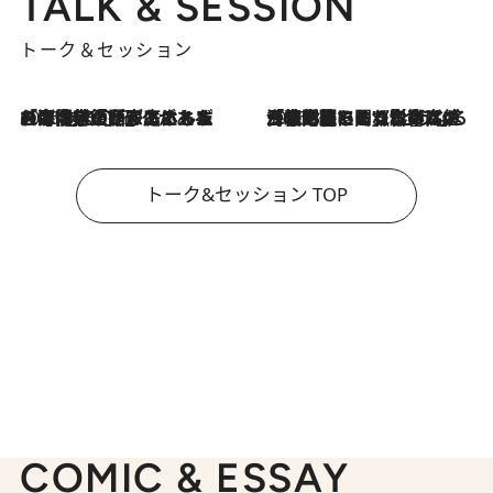
TALK & SESSION
トーク＆セッション
2026.8.3
「今後値上げがあるとすれば…」「リスクがあるのは今年の冬」エネルギー専門家が語る、ホルムズ海峡封鎖が家庭にもたらす“ある心配”
2026.8.3
「住宅建てられない…」「サーチャージ料の高値が続いている」ホルムズ海峡封鎖による影響はいつまで続く？《エネルギー専門家に聞く“どうなる日本の暮らし”》
トーク&セッション TOP
COMIC & ESSAY