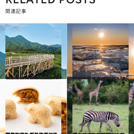
関連記事
2025.10.2
【知床】「餌のドングリが去年豊作だったので…」植物たちの神秘の営みを知る往復3時間半のトレッキング
旅＆お出かけ
2024.12.28
【北海道・2025年版】冬の絶景・風物詩10選。海岸で太陽に照らされる“宝石のような氷塊”
旅＆お出かけ