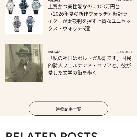
vol.643
2026.08.08
上質かつ高性能なのに100万円台
〈2026年夏の新作ウォッチ〉時計ラ
イターが太鼓判を押す上質なユニセッ
クス・ウォッチ5選
vol.642
2026.07.27
「私の祖国はポルトガル語です」国民
的詩人フェルナンド・ペソアと、彼が
愛した文学の街を歩く
連載記事一覧
RELATED POSTS