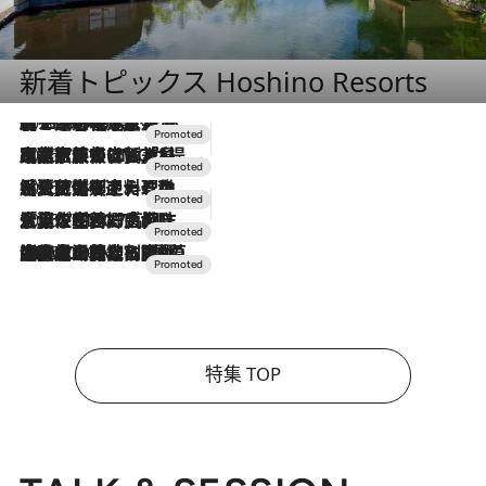
新着トピックス Hoshino Resorts
2026.8.7
【トンボの足水浴】ヒノキの香りに包まれて涼感マックス！約13℃の湧水かけ流しを避暑地「星野温泉 トンボの湯」で体験
2026.7.31
【ホテル帰省】という選択肢をOMOが提案。家族とほどよい距離を保つには「昼は実家、夜は気兼ねなくホテルで！」
2026.7.24
【夏限定ディナーコース】旬を迎える稚鮎や花ズッキーニなどをイタリア・トスカーナの郷土料理の手法で満喫！
2026.7.17
「土佐和ハーブかき氷」がOMO7高知に登場！生姜、山椒、大葉など目にも舌にも涼を呼ぶ郷土の味
2026.7.10
NEW OPEN！【界 草津】名湯の地に誕生。趣の異なる2種の温泉と上州ならではの会席・蕎麦割烹など美食を味わう究極の癒やし旅
特集 TOP