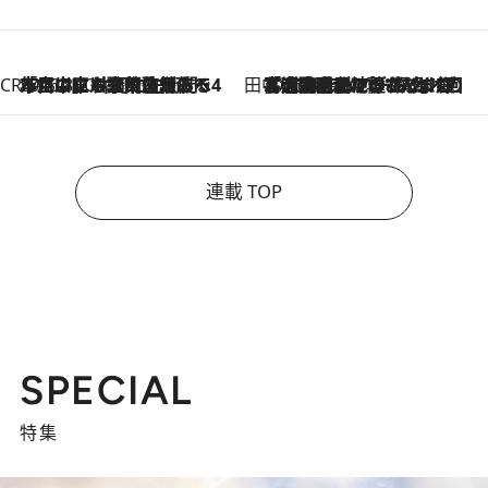
CREA'S CHOICE
2026.8.7
「立川にも歌舞伎があるんだよ」 片岡仁左衛門・市川中車ら豪華座組みで4年目の立川立飛歌舞伎へ
田中稲の勝手に再ブーム
2026.8.7
「湘南乃風に憧れて」観客大盛上がりの“タオル回し”に、ラッパー顔負けの高速歌唱まで…さだまさし（74）のアグレッシブすぎる現在地
連載 TOP
SPECIAL
特集