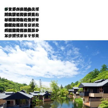
リスボンの絶品スイーツ「パステル・デ・ナタ」とは？ポルトガル伝統の奥深い世界へ
4 Hours Ago
2026.7.27
「私の祖国はポルトガル語です」国民的詩人フェルナンド・ペソアと、彼が愛した文学の街を歩く
2026.7.26
ポルトガル近海が育む極上の海の幸。キリリと冷えた白ワインと愉しむ、シーフード専門店の贅沢
2026.7.22
伝統の味をモダンに昇華。高感度な地元客が集う、リスボンの最旬ガストロノミー
2026.7.21
大航海時代の栄華から、震災、独裁、そして革命へ。ポルトガル・首都リスボンの石畳に刻まれた「歴史の光と影」
2026.7.13
エッセイ・ヤマザキマリ「慎ましくも美しき国 ポルトガル」