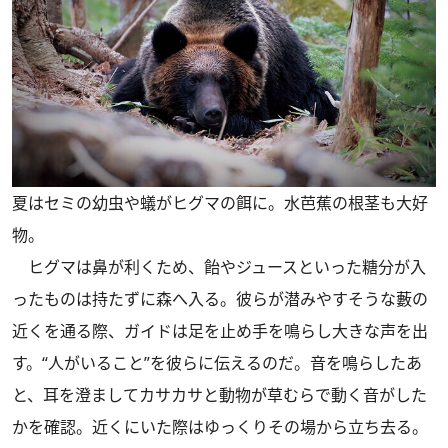
夏はセミの幼虫や蟻がヒグマの餌に。水芭蕉の根茎も大好
物。
ヒグマは鼻が利くため、飴やジュースといった糖分が入
ったものは持たずに森へ入る。彼らが潜みやすそうな藪の
近くを通る際、ガイドは足を止め手を鳴らし大きな声を出
す。“人がいること”を彼らに伝えるのだ。音を鳴らしたあ
と、耳を澄ましてカサカサと動物が草むらで動く音がした
かを確認。近くにいた際はゆっくりその場から立ち去る。