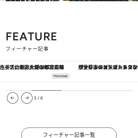
2025.7.12
【北海道】手みやげ12選 ケーキやお惣菜に乳製品をふんだんに！北の大地の恵みが勢ぞろい
贈りもの
2025.5.24
「ライオンに嚙みつかれたシマウマは“恍惚”の表情を…」旭山動物園を日本一にした獣医師・小菅正夫が“死にゆく動物”を見て気づいたこと
ライフスタイル
FEATURE
フィーチャー記事
ヴァシュロン・コンスタンタン「オーヴァーシーズ・オートマティック」。旅愛好家のお気に入りコレクションから、ジェンダーレスな新作が登場
3
/
6
フィーチャー記事一覧