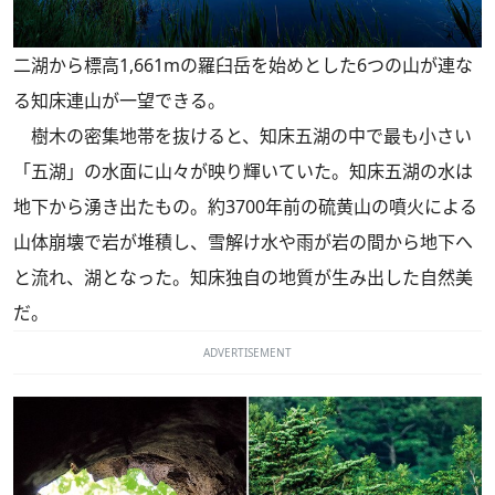
二湖から標高1,661mの羅臼岳を始めとした6つの山が連な
る知床連山が一望できる。
樹木の密集地帯を抜けると、知床五湖の中で最も小さい
「五湖」の水面に山々が映り輝いていた。知床五湖の水は
地下から湧き出たもの。約3700年前の硫黄山の噴火による
山体崩壊で岩が堆積し、雪解け水や雨が岩の間から地下へ
と流れ、湖となった。知床独自の地質が生み出した自然美
だ。
ADVERTISEMENT